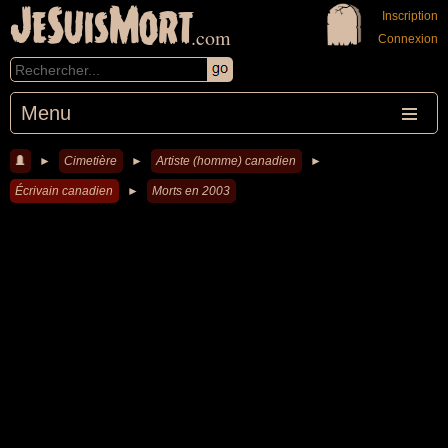
JeSuisMort
Inscription
.com
Connexion
Menu
►
Cimetière
►
Artiste (homme) canadien
►
Écrivain canadien
►
Morts en 2003