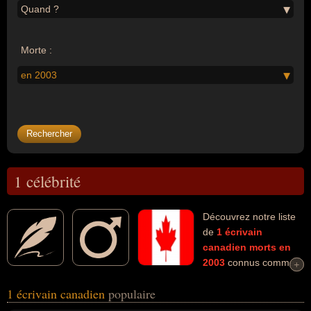
Quand ?
Morte :
en 2003
1 célébrité
Découvrez notre liste
de
1
écrivain
canadien
morts en
2003
connus comme
+
+
par exemple : Adrien Thério... Ces personnalités (de sexe
1 écrivain canadien
populaire
masculin) peuvent avoir des liens variés dans les domaines de l'art
ou de la littérature. Ces célébrités peuvent également avoir été