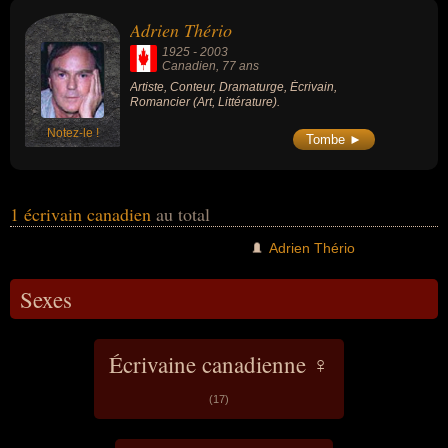
artiste, conteur, dramaturge ou romancier.
Adrien Thério
1925
-
2003
Canadien
, 77 ans
Artiste, Conteur, Dramaturge, Écrivain,
Romancier (Art, Littérature).
Notez-le !
Tombe ►
1 écrivain canadien
au total
Adrien Thério
Sexes
Écrivaine canadienne ♀
(17)