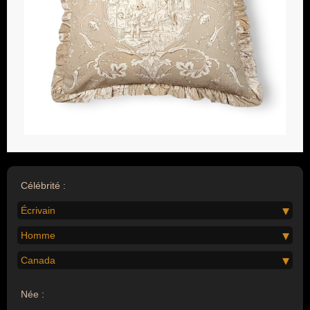
Célébrité :
Écrivain
Homme
Canada
Née :