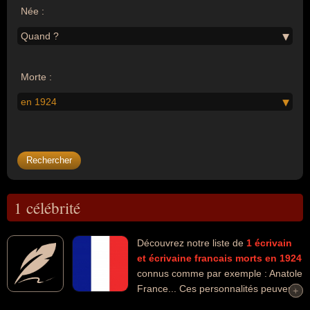
Née :
Quand ?
Morte :
en 1924
1 célébrité
Découvrez notre liste de
1
écrivain
et écrivaine
francais
morts en 1924
connus comme par exemple : Anatole
France... Ces personnalités peuvent
+
+
avoir des liens variés dans les domaines de l'art ou de la littérature.