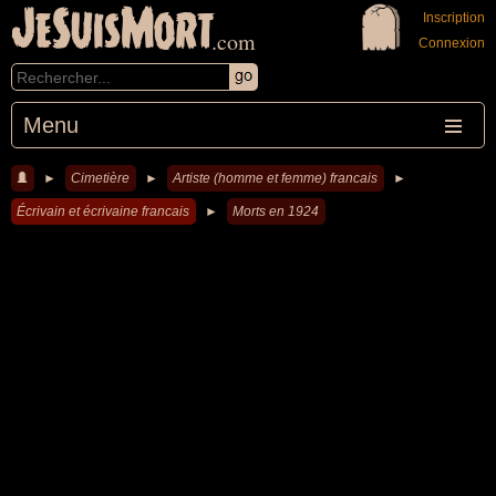
JeSuisMort
Inscription
.com
Connexion
Menu
►
Cimetière
►
Artiste (homme et femme) francais
►
Écrivain et écrivaine francais
►
Morts en 1924