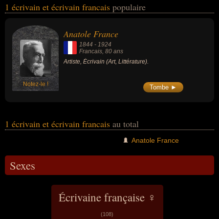
1 écrivain et écrivain francais
populaire
Ces célébrités peuvent également avoir été artiste.
Anatole France
1844
-
1924
Francais
, 80 ans
Artiste, Écrivain (Art, Littérature).
Notez-le !
Tombe ►
1 écrivain et écrivain francais
au total
Anatole France
Sexes
Écrivaine française ♀
(108)