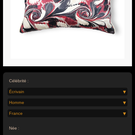
Célébrité :
Écrivain
Homme
France
Née :