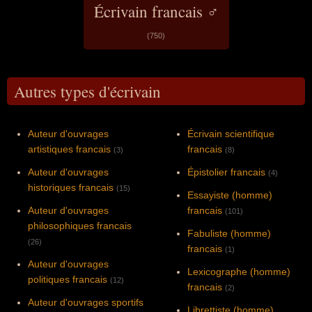
Écrivain francais ♂
(750)
Autres types d'écrivain
Auteur d'ouvrages
Écrivain scientifique
artistiques francais
francais
(3)
(8)
Auteur d'ouvrages
Épistolier francais
(4)
historiques francais
(15)
Essayiste (homme)
Auteur d'ouvrages
francais
(101)
philosophiques francais
Fabuliste (homme)
(26)
francais
(1)
Auteur d'ouvrages
Lexicographe (homme)
politiques francais
(12)
francais
(2)
Auteur d'ouvrages sportifs
Librettiste (homme)