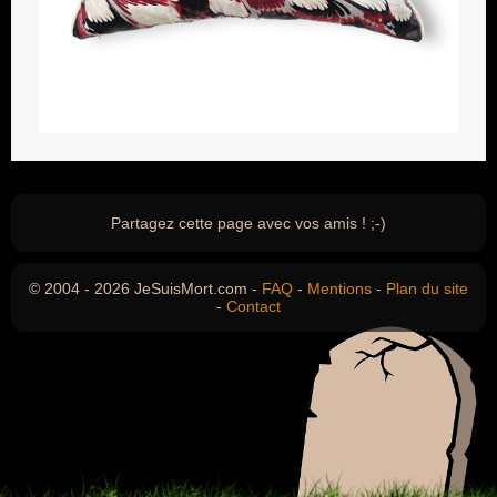
Partagez cette page avec vos amis ! ;-)
© 2004 - 2026 JeSuisMort.com -
FAQ
-
Mentions
-
Plan du site
-
Contact