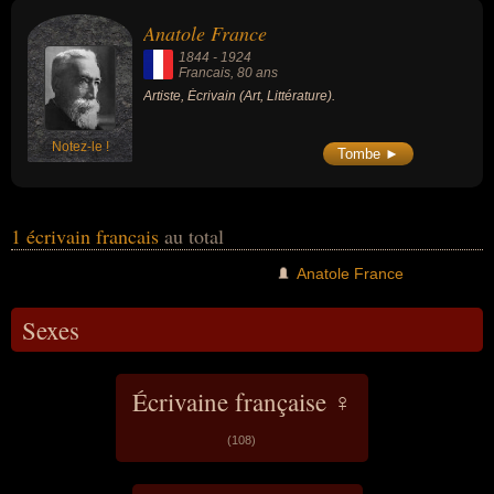
Anatole France
1844
-
1924
Francais
, 80 ans
Artiste, Écrivain (Art, Littérature).
Notez-le !
Tombe ►
1 écrivain francais
au total
Anatole France
Sexes
Écrivaine française ♀
(108)