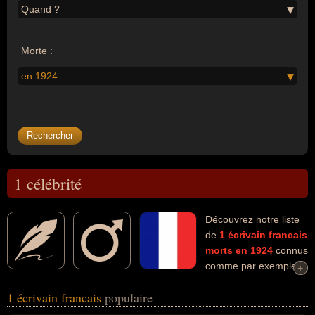
Quand ?
Morte :
en 1924
1 célébrité
Découvrez notre liste
de
1
écrivain
francais
morts en 1924
connus
comme par exemple :
+
+
Anatole France... Ces personnalités (de sexe masculin) peuvent
1 écrivain francais
populaire
avoir des liens variés dans les domaines de l'art ou de la littérature.
Ces célébrités peuvent également avoir été artiste.