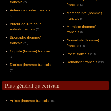
francais
(2)
francais
(3)
Auteur de contes francais
Mémorialiste (homme)
(2)
francais
(6)
Auteur de livre pour
Moraliste (homme)
enfants francais
(8)
francais
(6)
Biographe (homme)
Nouvelliste (homme)
francais
(25)
francais
(13)
Copiste (homme) francais
Poète francais
(190)
(1)
Romancier francais
(213)
Diariste (homme) francais
(3)
Plus général qu'écrivain
Artiste (homme) francais
(1891)