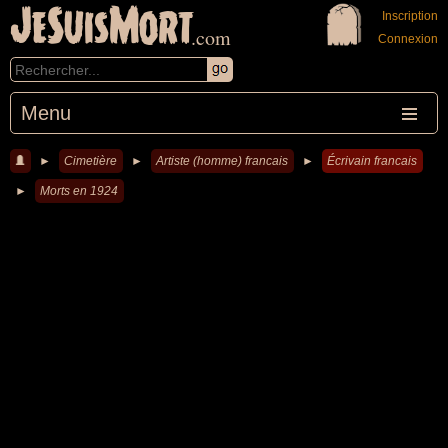
JeSuisMort
Inscription
.com
Connexion
Menu
►
Cimetière
►
Artiste (homme) francais
►
Écrivain francais
►
Morts en 1924