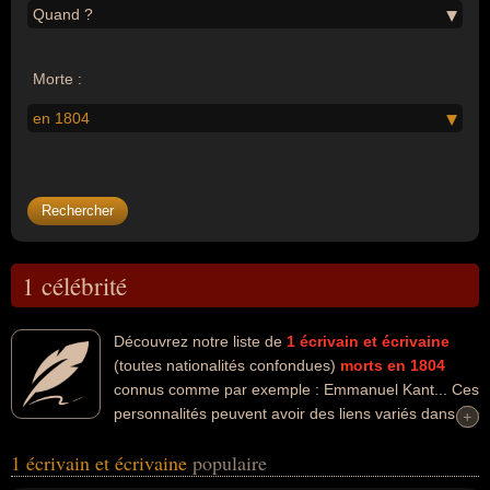
Quand ?
Morte :
en 1804
1 célébrité
Découvrez notre liste de
1
écrivain et écrivaine
(toutes nationalités confondues)
morts en 1804
connus comme par exemple : Emmanuel Kant... Ces
personnalités peuvent avoir des liens variés dans les
+
+
domaines de l'art, de la littérature ou de la philosophie. Ces
1 écrivain et écrivaine
populaire
célébrités peuvent également avoir été artiste ou philosophe. En ce
qui concerne leurs nationalités au moment de leurs morts, ils