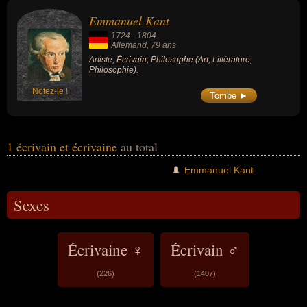
peuvent avoir été allemand par exemple.
Emmanuel Kant
1724
-
1804
Allemand
, 79 ans
Artiste, Écrivain, Philosophe (Art, Littérature,
Philosophie).
Notez-le !
Tombe ►
1 écrivain et écrivaine
au total
Emmanuel Kant
Sexes
Écrivaine ♀
Écrivain ♂
(226)
(1407)