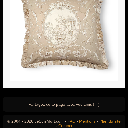
Partagez cette page avec vos amis ! ;-)
© 2004 - 2026 JeSuisMort.com -
FAQ
-
Mentions
-
Plan du site
-
Contact