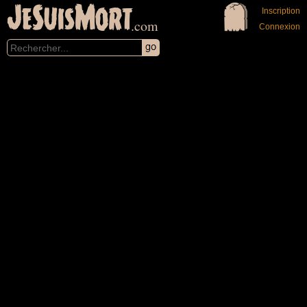
JeSuisMort
Inscription
.com
Connexion