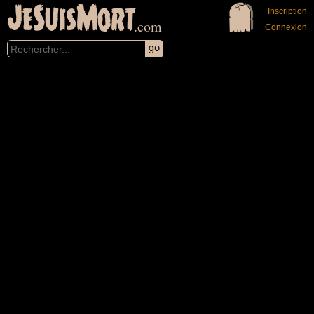
JeSuisMort
Inscription
.com
Connexion