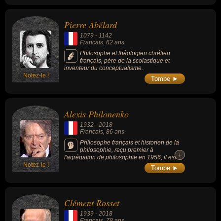
(2015).
Pierre Abélard
1079
-
1142
Francais
, 62 ans
Philosophe et théologien chrétien
français, père de la scolastique et
inventeur du conceptualisme.
Notez-le !
Tombe ►
Alexis Philonenko
1932
-
2018
Francais
, 86 ans
Philosophe français et historien de la
philosophie, reçu premier à
+
+
l'agrégation de philosophie en 1956, il est
Notez-le !
professeur émérite à l’université de Caen,
Tombe ►
Genève et Rouen. Spécialiste de
philosophie allemande, il est considéré
comme l’un des meilleurs spécialistes de
l’histoire de la philosophie.
Clément Rosset
1939
-
2018
Francais
, 78 ans