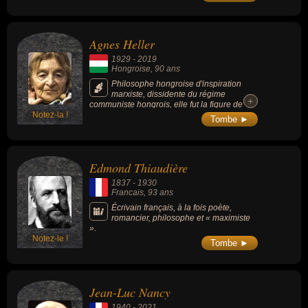
autre représentant fut Robert Owen.
Plusieurs communautés utopiques,
indirectement inspirées de ses écrits, ont été
créées depuis les années 1830.
Agnes Heller
1929
-
2019
Hongroise
, 90 ans
Philosophe hongroise d'inspiration
marxiste, dissidente du régime
+
+
communiste hongrois, elle fut la figure de
Notez-la !
l’opposition intellectuelle au pouvoir du
Tombe ►
national-conservateur Viktor Orban.
Edmond Thiaudière
1837
-
1930
Francais
, 93 ans
Écrivain français, à la fois poète,
romancier, philosophe et « maximiste
».
Notez-le !
Tombe ►
Jean-Luc Nancy
1940
-
2021