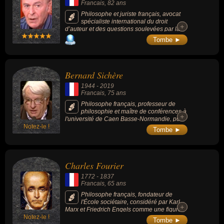
Francais
, 82 ans
Philosophe et juriste français, avocat
spécialiste international du droit
+
+
d’auteur et des questions soulevées par la
propriété intellectuelle, il est aussi l’auteur
Tombe ►
d’une œuvre importante installée à la
frontière du droit et de la philosophie.
Bernard Sichère
1944
-
2019
Francais
, 75 ans
Philosophe français, professeur de
philosophie et maître de conférences à
+
+
l'université de Caen Basse-Normandie, puis
Notez-le !
à l'université Paris VII - Diderot, ancien
Tombe ►
militant maoïste et auteur de romans et
d’essais.
Charles Fourier
1772
-
1837
Francais
, 65 ans
Philosophe français, fondateur de
l'École sociétaire, considéré par Karl
+
+
Marx et Friedrich Engels comme une figure
Notez-le !
du « socialisme critico-utopique », dont un
Tombe ►