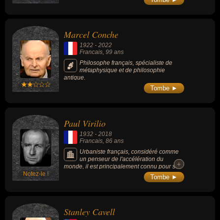
de 30 livres, parmi lesquels « Art and
Imagination » (1974), « Sexual Desire »
(1986), « The Aesthetics of Music » (1997).
Marcel Conche
1922
-
2022
Francais
, 99 ans
Philosophe français, spécialiste de
métaphysique et de philosophie
antique.
Tombe ►
Paul Virilio
1932
-
2018
Francais
, 86 ans
Urbaniste français, considéré comme
un penseur de l'accélération du
+
+
monde, il est principalement connu pour ses
Notez-le !
écrits sur la technologie et la vitesse dont
Tombe ►
l'alliance constitue à ses yeux une «
dromosphère ». Il a également étudié les
risques inhérents aux nouvelles
technologies et comment la technocratie
Stanley Cavell
tend à les cacher.