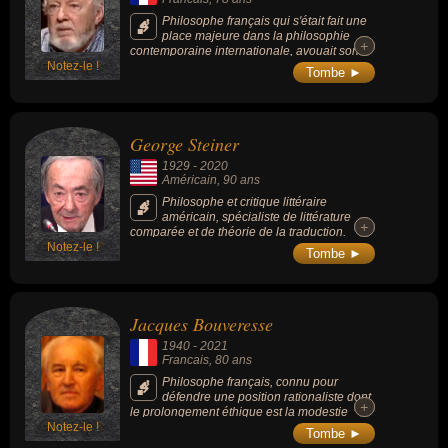
Philosophe français qui s'était fait une
place majeure dans la philosophie
+
+
contemporaine internationale, avouait son
Notez-le !
dédain pour l'actualité et avait entrepris de
Tombe ►
réfuter toutes les illusions que les hommes
nourrissent au sujet du réel.
George Steiner
1929
-
2020
Américain
, 90 ans
Philosophe et critique littéraire
américain, spécialiste de littérature
+
+
comparée et de théorie de la traduction.
Notez-le !
Auteur de nombreux essais sur la théorie du
Tombe ►
langage et de la traduction et sur la
philosophie de l'éducation, il est surtout
réputé pour ses critiques littéraires,
notamment dans The New Yorker et le Times
Jacques Bouveresse
Literary Supplement. Parmi ses oeuvres
connues : « La Mort de la tragédie » (1961),
1940
-
2021
« Après Babel » (1975), « Réelles présences
Francais
, 80 ans
» (1986) ou « Le transport de A.H. » (1982).
Philosophe français, connu pour
défendre une position rationaliste dont
+
+
le prolongement éthique est la modestie
Notez-le !
intellectuelle (influencé par Ludwig
Tombe ►
Wittgenstein, le cercle de Vienne et la