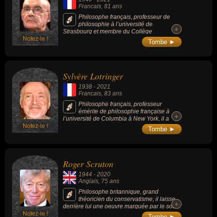
Francais
, 81 ans
Philosophe français, professeur de
philosophie à l’université de
+
+
Strasbourg et membre du Collège
Notez-le !
international de philosophie, auteur de plus
Tombe ►
de 200 titres parus sur une grande variété
des thèmes traités : littérature, politique,
histoire, philosophie, psychanalyse, art,
religion, sexualité, pandémie de Covid-19...
Sylvère Lotringer
1938
-
2021
Francais
, 83 ans
Philosophe français, professeur
émérite de philosophie française à
+
+
l’université de Columbia à New York, il a
Notez-le !
largement contribué au rayonnement nord-
Tombe ►
américain de la pensée française,
particulièrement de la « French Theory »,
qu’il publia et édita.
Roger Scruton
1944
-
2020
Anglais
, 75 ans
Philosophe britannique, grand
théoricien du conservatisme, il laisse
+
+
derrière lui une oeuvre marquée par le souci
Notez-le !
de préserver la beauté. Il est l’auteur de plus
Tombe ►