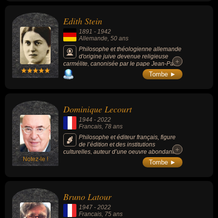
de l’esprit des Lumières.
président d'un groupe de réflexion
philosophique, Ars industrialis, créé en 2005,
Edith Stein
il dirige également depuis avril 2006 l'Institut
de recherche et d'innovation (IRI) qu'il a créé
1891
-
1942
au sein du centre Georges-Pompidou.
Allemande
, 50 ans
Philosophe et théologienne allemande
d'origine juive devenue religieuse
+
+
carmélite, canonisée par le pape Jean-Paul
II le 11 octobre 1998, première femme à
Tombe ►
présenter une thèse en philosophie en
Allemagne, elle continue sa carrière en tant
que collaboratrice du philosophe allemand
Edmund Husserl, le fondateur de la
Dominique Lecourt
phénoménologie.
1944
-
2022
Francais
, 78 ans
Philosophe et éditeur français, figure
de l’édition et des institutions
+
+
culturelles, auteur d’une oeuvre abondante
Notez-le !
centrée sur les relations entre la philosophie
Tombe ►
et la pensée scientifique.
Bruno Latour
1947
-
2022
Francais
, 75 ans