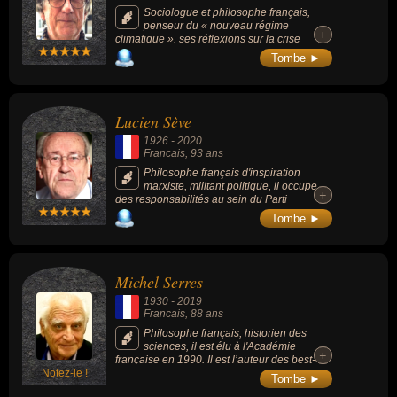
Sociologue et philosophe français,
penseur du « nouveau régime
+
+
climatique », ses réflexions sur la crise
écologique ont inspiré une nouvelle
Tombe ►
génération d’intellectuels, d’artistes et de
militants.
Lucien Sève
1926
-
2020
Francais
, 93 ans
Philosophe français d'inspiration
marxiste, militant politique, il occupe
+
+
des responsabilités au sein du Parti
communiste français pendant plus de 60
Tombe ►
ans.
Michel Serres
1930
-
2019
Francais
, 88 ans
Philosophe français, historien des
sciences, il est élu à l'Académie
+
+
française en 1990. Il est l’auteur des best-
Notez-le !
sellers « Les Cinq Sens » (1985), « Petite
Tombe ►
Poucette » (2012), « Le Gaucher boiteux »