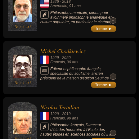
1926
-
2018
Américain
, 91 ans
Philosophe américain, connu pour
avoir mêlé philosophie analytique et
+
+
culture populaire, en particulier le cinéma,
Notez-le !
afin de repenser des thèmes classiques
Tombe ►
comme le scepticisme, l'esthétique et la vie
ordinaire, notamment avec ses ouvrages "La
Projection du monde", "À la recherche du
bonheur", "Le cinéma nous rend-il meilleurs
Michel Chodkiewicz
?" et "Philosophie des salles obscures".
1929
-
2020
Francais
, 90 ans
Éditeur et philosophe français,
spécialiste du soufisme, ancien
+
+
président de la maison d'édition Seuil de
Notez-le !
1977 à 1989, il a créé en 1978 la revue «
Tombe ►
L’Histoire ».
Nicolas Tertulian
1929
-
2019
Francais
, 90 ans
Philosophe français, Directeur
d’études honoraire à l’Ecole des
+
+
hautes études en sciences sociales où il a
Notez-le !
dirigé pendant presque 3 décennies (1982-