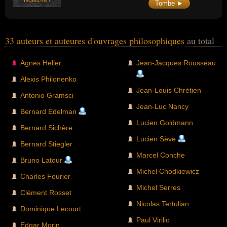
Tombe ►
2010) le séminaire sur « L’Histoire de la
pensée allemande (XIXe-XXe siècles) ».
33 auteurs et auteures d'ouvrages philosophiques
au total
Agnes Heller
Jean-Jacques Rousseau
Alexis Philonenko
Jean-Louis Chrétien
Antonio Gramsci
Jean-Luc Nancy
Bernard Edelman
Lucien Goldmann
Bernard Sichère
Lucien Sève
Bernard Stiegler
Marcel Conche
Bruno Latour
Michel Chodkiewicz
Charles Fourier
Michel Serres
Clément Rosset
Nicolas Tertulian
Dominique Lecourt
Paul Virilio
Edgar Morin