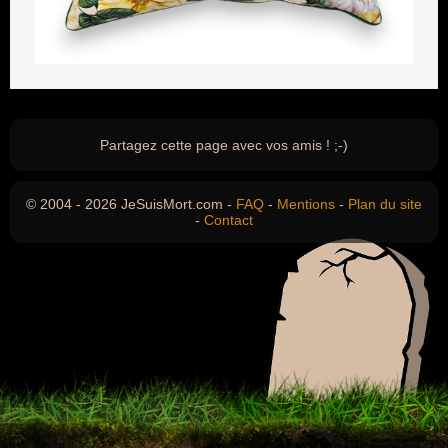
Partagez cette page avec vos amis ! ;-)
© 2004 - 2026 JeSuisMort.com -
FAQ
-
Mentions
-
Plan du site
-
Contact