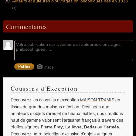
Auteurs et auteures d'ouvrages philosophiques nés en 1913
(1)
Commentaires
Image
Coussins d'Exception
Découvrez les coussins d'exception
en
MAISON TRAMIS
tissus de grandes maisons d'édition. Destinées aux
amateurs d'objets rares et de beaux textiles, nos créations
haut de gamme valorisent l'artisanat français à travers des
étoffes signées
,
,
ou
.
Pierre Frey
Lelièvre
Dedar
Hermès
Découvrez notre sélection exclusive d'objets uniques