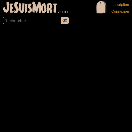
JeSuisMort
Inscription
.com
Connexion