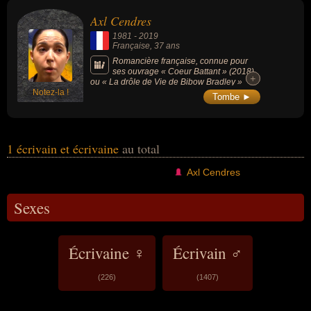
leurs morts, ils peuvent avoir été francais par exemple.
Axl Cendres
1981
-
2019
Française
, 37 ans
Romancière française, connue pour
ses ouvrage « Coeur Battant » (2018)
+
+
ou « La drôle de Vie de Bibow Bradley »
Notez-la !
(2012).
Tombe ►
1 écrivain et écrivaine
au total
Axl Cendres
Sexes
Écrivaine ♀
Écrivain ♂
(226)
(1407)