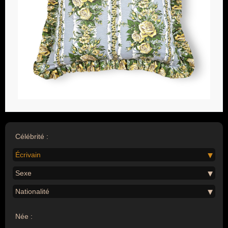
Célébrité :
Écrivain
Sexe
Nationalité
Née :