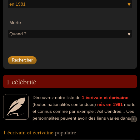
en 1981
Morte :
Quand ?
1 célébrité
Découvrez notre liste de
1
écrivain et écrivaine
(toutes nationalités confondues)
nés en 1981
morts
et connus comme par exemple : Axl Cendres... Ces
personnalités peuvent avoir des liens variés dans les
+
+
domaines de l'art ou de la littérature. Ces célébrités peuvent
1 écrivain et écrivaine
populaire
également avoir été artiste, auteur de livre pour enfants, poète ou
romancier. En ce qui concerne leurs nationalités au moment de