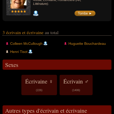
Artiste, Écrivaine, Romancière (Art,
Littérature).
Tombe ►
3 écrivain et écrivaine
au total
Colleen McCullough
Huguette Bouchardeau
Henri Tisot
Sexes
Écrivaine ♀
Écrivain ♂
(226)
(1406)
Autres types d'écrivain et écrivaine