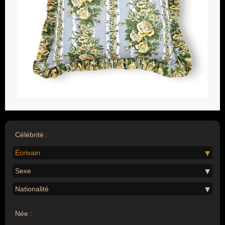
Célébrité :
Écrivain
Sexe
Nationalité
Née :