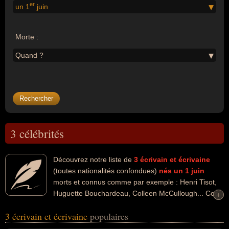
er
un 1
juin
Morte :
Quand ?
3 célébrités
Découvrez notre liste de
3
écrivain et écrivaine
(toutes nationalités confondues)
nés un 1 juin
morts et connus comme par exemple : Henri Tisot,
Huguette Bouchardeau, Colleen McCullough... Ces
+
+
personnalités peuvent avoir des liens variés dans les domaines de
3 écrivain et écrivaine
populaires
l'art, du cinéma, de l'humour, de la littérature, people, de
l'enseignement, du parti socialiste, de la philosophie, de la politique