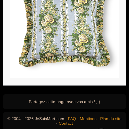
Partagez cette page avec vos amis ! ;-)
© 2004 - 2026 JeSuisMort.com -
FAQ
-
Mentions
-
Plan du site
-
Contact