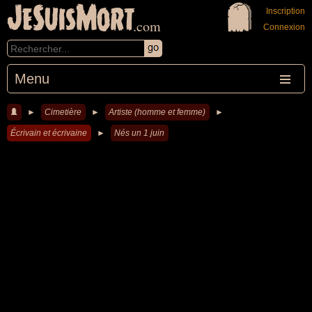
JeSuisMort
Inscription
.com
Connexion
Menu
►
Cimetière
►
Artiste (homme et femme)
►
Écrivain et écrivaine
►
Nés un 1 juin