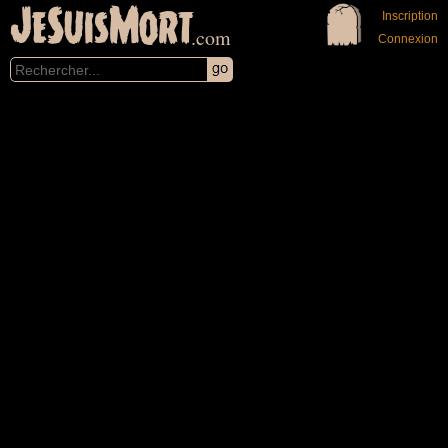
JeSuisMort
Inscription
.com
Connexion