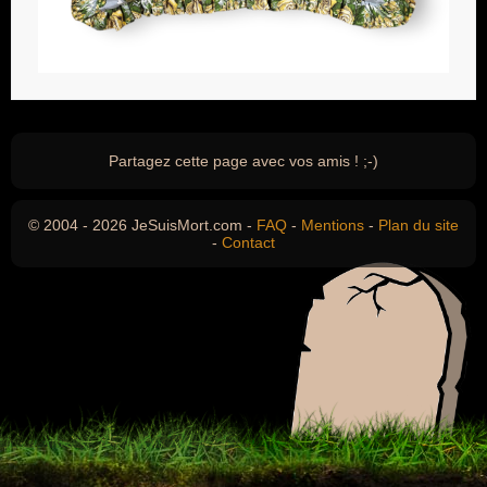
Partagez cette page avec vos amis ! ;-)
© 2004 - 2026 JeSuisMort.com -
FAQ
-
Mentions
-
Plan du site
-
Contact