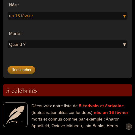
Née :
un 16 février
Morte :
Quand ?
5 célébrités
Découvrez notre liste de
5
écrivain et écrivaine
(toutes nationalités confondues)
nés un 16 février
morts et connus comme par exemple : Aharon
Appelfeld, Octave Mirbeau, Iain Banks, Henry
+
+
Adams, Philippe Corentin... Ces personnalités peuvent avoir des