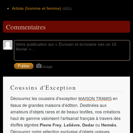
Artiste (homme et femme)
(6251)
Commentaires
Image
Coussins d'Exception
Découvrez les coussins d'exception
en
MAISON TRAMIS
tissus de grandes maisons d'édition. Destinées aux
amateurs d'objets rares et de beaux textiles, nos créations
haut de gamme valorisent l'artisanat français à travers des
étoffes signées
,
,
ou
.
Pierre Frey
Lelièvre
Dedar
Hermès
Découvrez notre sélection exclusive d'objets uniques