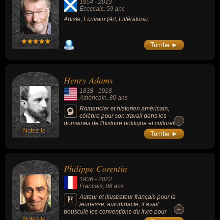
1954
-
2013
Écossais
, 59 ans
Artiste, Écrivain (Art, Littérature).
Tombe ►
Henry Adams
1838
-
1918
Américain
, 80 ans
Romancier et historien américain,
célèbre pour son travail dans les
+
+
domaines de l'histoire politique et culturelle
Notez-le !
américaine du XIXe siècle et pour son livre
Tombe ►
"The Education of Henry Adams", qui a
remporté le prix Pulitzer en 1919.
Philippe Corentin
1936
-
2022
Francais
, 86 ans
Auteur et illustrateur français pour la
jeunesse, autodidacte, il avait
+
+
bousculé les conventions du livre pour
Notez-le !
enfants.