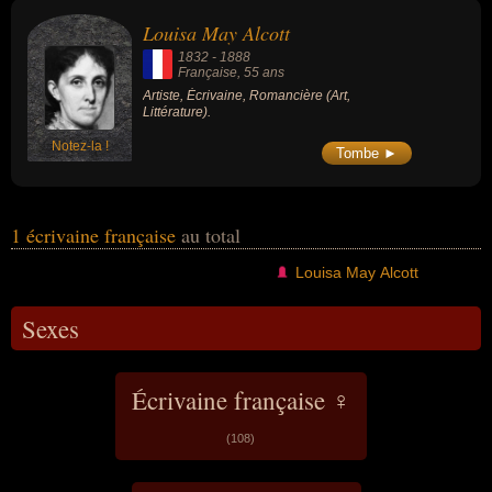
également avoir été artiste ou romancière.
Louisa May Alcott
1832
-
1888
Française
, 55 ans
Artiste, Écrivaine, Romancière (Art,
Littérature).
Notez-la !
Tombe ►
1 écrivaine française
au total
Louisa May Alcott
Sexes
Écrivaine française ♀
(108)