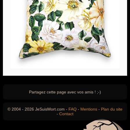
Partagez cette page avec vos amis ! ;-)
© 2004 - 2026 JeSuisMort.com -
FAQ
-
Mentions
-
Plan du site
-
Contact