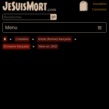
JeSuisMort
Inscription
.com
Connexion
Menu
►
Cimetière
►
Artiste (femme) française
►
Écrivaine française
►
Nées en 1832