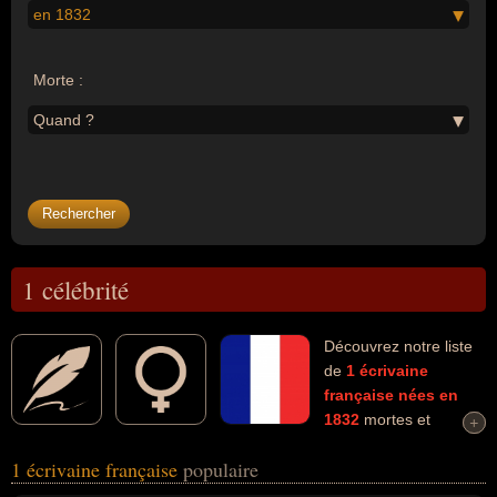
en 1832
Morte :
Quand ?
1 célébrité
Découvrez notre liste
de
1
écrivaine
française
nées en
1832
mortes et
+
+
connues comme par exemple : Louisa May Alcott... Ces
1 écrivaine française
populaire
personnalités (de sexe féminin) peuvent avoir des liens variés dans
les domaines de l'art ou de la littérature. Ces célébrités peuvent