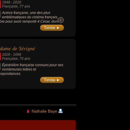
1948
-
2026
Française
, 77 ans
Actrice française, une des plus
emblématiques du cinéma français,
+
+
bre pour avoir remporté 4 César, dont 2
écutifs pour la Meilleure Actrice, célèbre
Tombe ►
s collaborations avec des réalisateurs de
nde comme François Truffaut,
mment dans "La Nuit américaine" (1973)
on rôle culte dans "Vénus Beauté
dame de Sévigné
titut)" (1999) mais aussi en incarnant la
 de Leonardo DiCaprio dans le film de
1626
-
1696
en Spielberg "Arrête-moi si tu peux"
Française
, 70 ans
2).
Épistolière française connues pour ses
nombreuses lettres et
espondances.
Tombe ►
Nathalie Baye