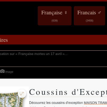
Française ♀
Francais ♂
(639)
(3458)
res
Image
Coussins d'Excep
Découvrez les coussins d'exception
MAISON TRAM