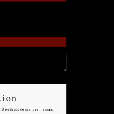
tion
en tissus de grandes maisons
IS