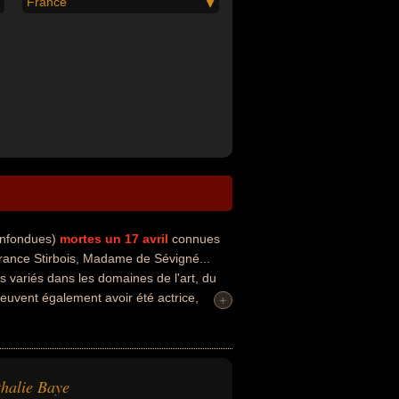
France
onfondues)
mortes un 17 avril
connues
rance Stirbois, Madame de Sévigné...
s variés dans les domaines de l'art, du
 peuvent également avoir été actrice,
+
halie Baye