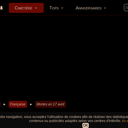
Cimetière
Tops
Anniversaires
►
Française
►
Mortes un 17 avril
tre navigation, vous acceptez l'utilisation de cookies afin de réaliser des statistiq
contenus ou publicités adaptés selon vos centres d'intérêts.
En s
OK