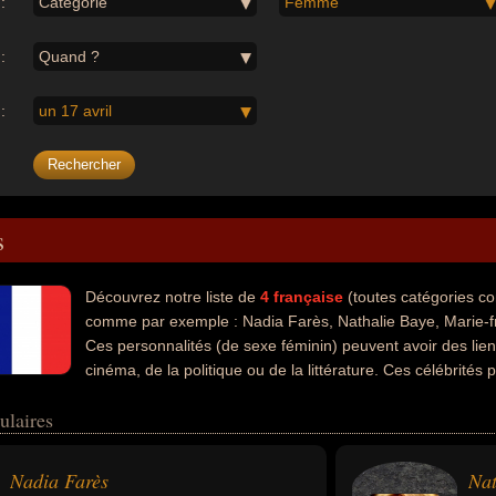
:
Catégorie
Femme
:
Quand ?
:
un 17 avril
s
Découvrez notre liste de
4
française
(toutes catégories c
comme par exemple : Nadia Farès, Nathalie Baye, Marie-f
Ces personnalités (de sexe féminin) peuvent avoir des lien
cinéma, de la politique ou de la littérature. Ces célébrités
 femme d'état, femme politique, écrivaine ou épistolière.
ulaires
Nadia Farès
Nat