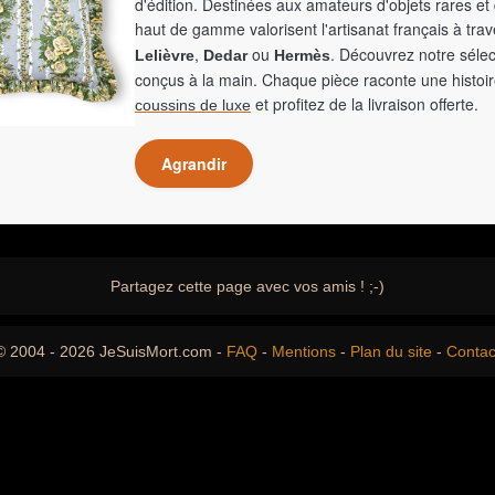
d'édition. Destinées aux amateurs d'objets rares et 
haut de gamme valorisent l'artisanat français à tra
,
ou
. Découvrez notre sélec
Lelièvre
Dedar
Hermès
conçus à la main. Chaque pièce raconte une histoir
et profitez de la livraison offerte.
coussins de luxe
Agrandir
Partagez cette page avec vos amis ! ;-)
© 2004 - 2026 JeSuisMort.com -
FAQ
-
Mentions
-
Plan du site
-
Contac