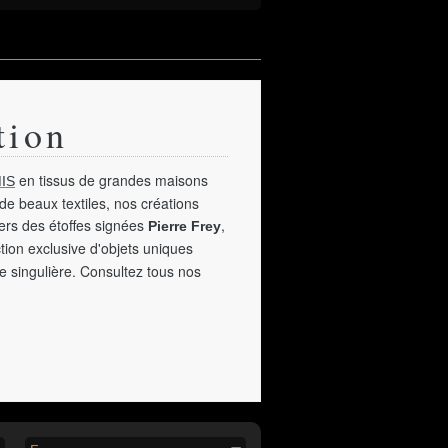
tion
en tissus de grandes maisons
IS
de beaux textiles, nos créations
vers des étoffes signées
,
Pierre Frey
tion exclusive d'objets uniques
e singulière. Consultez tous nos