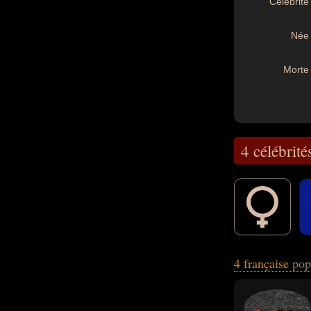
Célébrité 
Née 
Morte 
4 célébrité
artiste, députée,
4 française
pop