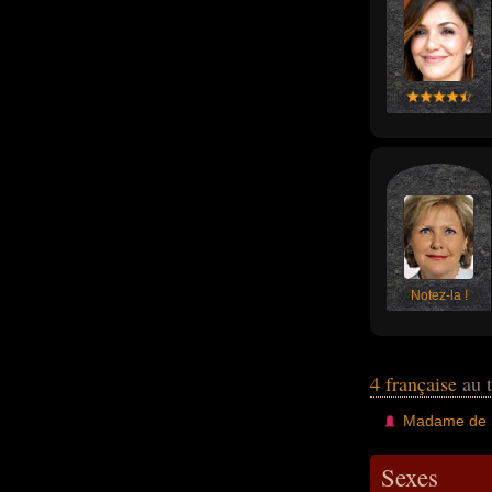
Notez-la !
4 française
au t
Madame de 
Sexes