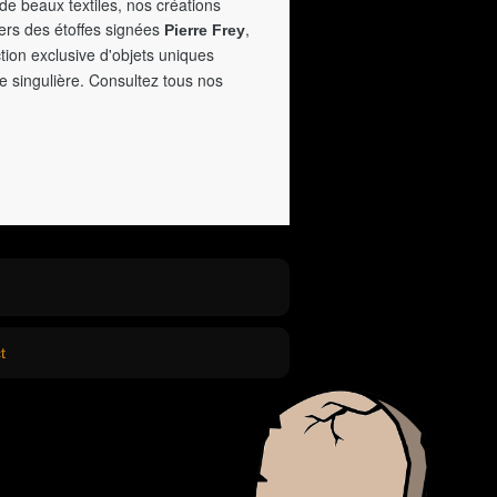
de beaux textiles, nos créations
vers des étoffes signées
,
Pierre Frey
tion exclusive d'objets uniques
e singulière. Consultez tous nos
t