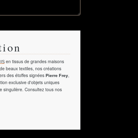
tion
en tissus de grandes maisons
IS
de beaux textiles, nos créations
vers des étoffes signées
,
Pierre Frey
tion exclusive d'objets uniques
e singulière. Consultez tous nos