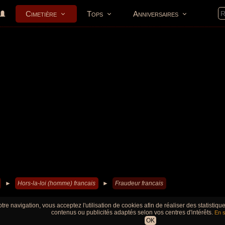
Cimetière
Tops
Anniversaires
►
Hors-la-loi (homme) francais
►
Fraudeur francais
tre navigation, vous acceptez l'utilisation de cookies afin de réaliser des statistiq
contenus ou publicités adaptés selon vos centres d'intérêts.
En s
OK