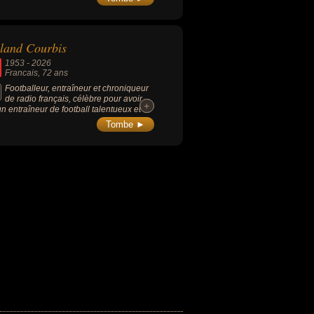
rôle dans l’affaire Karachi, un scandale
ommissions occultes liées à la
agne présidentielle d’Édouard Balladur
995. Il a également défrayé la chronique
land Courbis
 l’affaire du financement libyen de la
agne de Nicolas Sarkozy en 2007, où il
1953
-
2026
ué un rôle central en tant que témoin et
Francais
, 72 ans
sé.
Footballeur, entraîneur et chroniqueur
de radio français, célèbre pour avoir
+
+
un entraîneur de football talentueux et
ismatique, menant notamment
Tombe ►
ympique de Marseille en finale de la
e de l'UEFA en 1999. Son nom reste
ssociable de ses déboires judiciaires
uants, incluant des condamnations pour
de fiscale et abus de biens sociaux qui
t conduit en prison. Il a acquis une
nse popularité médiatique en tant que
ultant vedette sur RMC, où son accent
illais et son franc-parler ont fait de lui
élèbre "Coach Courbis". En tant que
ur, il s'est distingué comme un défenseur
aractère, remportant plusieurs titres de
pion de France avec l'OM et l'AS
aco.