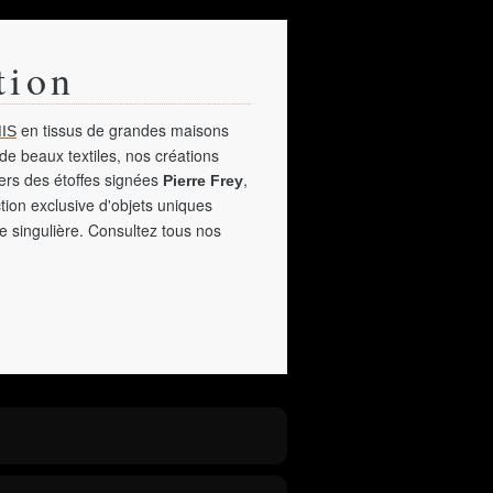
tion
en tissus de grandes maisons
IS
de beaux textiles, nos créations
vers des étoffes signées
,
Pierre Frey
tion exclusive d'objets uniques
e singulière. Consultez tous nos