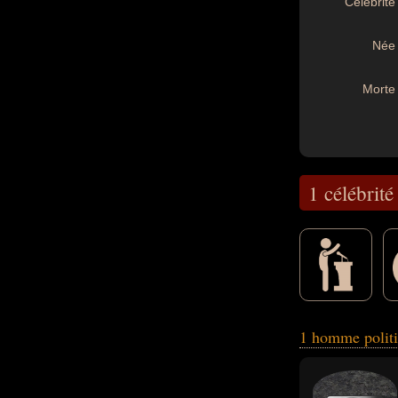
Célébrité 
Née 
Morte 
1 célébrité
l'humanité, crimi
1 homme polit