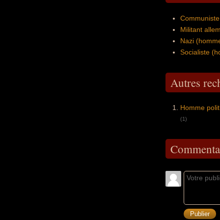
Communiste
Militant all
Nazi (homme
Socialiste 
Autres re
Homme polit
(1)
Commentai