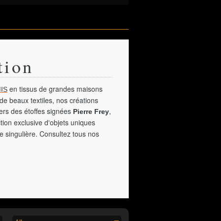
tion
en tissus de grandes maisons
IS
de beaux textiles, nos créations
vers des étoffes signées
,
Pierre Frey
tion exclusive d'objets uniques
e singulière. Consultez tous nos