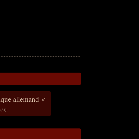
ique allemand ♂
(31)