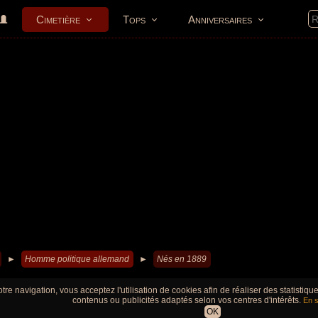
Cimetière
Tops
Anniversaires
►
Homme politique allemand
►
Nés en 1889
tre navigation, vous acceptez l'utilisation de cookies afin de réaliser des statistiq
contenus ou publicités adaptés selon vos centres d'intérêts.
En s
OK