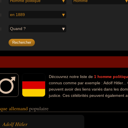
:
Homme politique
Homme
:
en 1889
:
Quand ?
Découvrez notre liste de
1
homme politiq
connus comme par exemple : Adolf Hitler...
peuvent avoir des liens variés dans les doma
justice. Ces célébrités peuvent également av
nel de guerre, homme d'état ou nazi.
ique allemand
populaire
Adolf Hitler