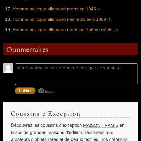
Homme politique allemand morts en 1945
(4)
Homme politique allemand nés le 20 avril 1889
(1)
Homme politique allemand morts au 19ème siècle
(2)
Commentaires
Image
Coussins d'Exception
Découvrez les coussins d'exception
en
MAISON TRAMIS
tissus de grandes maisons d'édition. Destinées aux
amateurs d'objets rares et de beaux textiles, nos créations