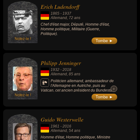
Erich Ludendorff
1865
-
1937
Allemand
, 72 ans
Chef d'état major, Député, Homme d'état,
Homme politique, Militaire (Guerre,
Politique).
Notez-le !
Tombe ►
Philipp Jenninger
1932
-
2018
Allemand
, 85 ans
Politicien allemand, ambassadeur de
l'Allemagne en Autriche, puis au
+
+
Vatican, cet ancien président du Bundestag
Notez-le !
(la chambre des députés allemands) avait
Tombe ►
été poussé à la démission en 1988 après un
discours controversé sur le passé nazi de
l'Allemagne.
Guido Westerwelle
1961
-
2016
Allemand
, 54 ans
Homme d'état, Homme politique, Ministre