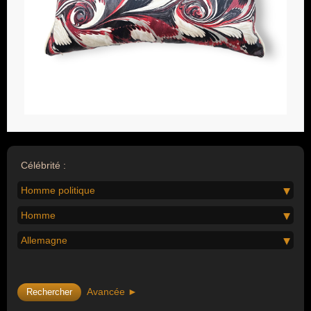
Célébrité :
Homme politique
Homme
Allemagne
Avancée ►