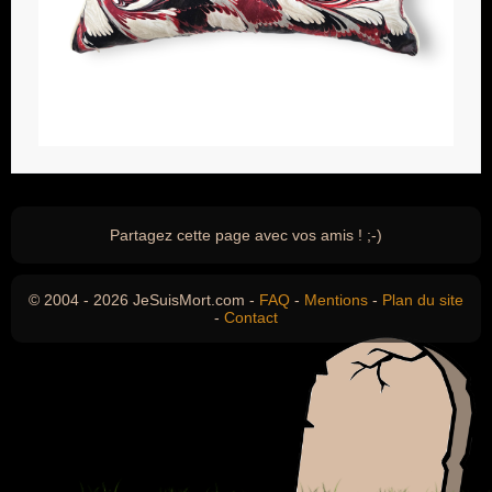
Partagez cette page avec vos amis ! ;-)
© 2004 - 2026 JeSuisMort.com -
FAQ
-
Mentions
-
Plan du site
-
Contact