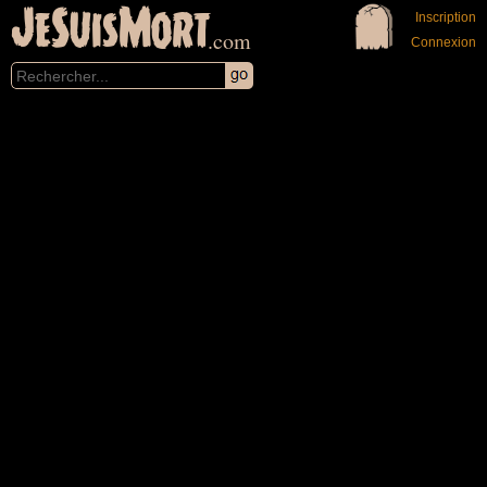
JeSuisMort
Inscription
.com
Connexion