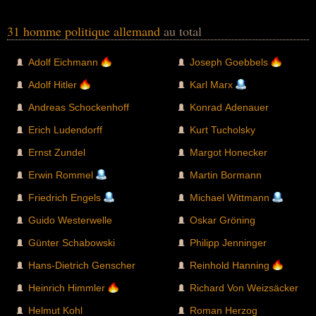
31 homme politique allemand
au total
Adolf Eichmann
Joseph Goebbels
Adolf Hitler
Karl Marx
Andreas Schockenhoff
Konrad Adenauer
Erich Ludendorff
Kurt Tucholsky
Ernst Zundel
Margot Honecker
Erwin Rommel
Martin Bormann
Friedrich Engels
Michael Wittmann
Guido Westerwelle
Oskar Gröning
Günter Schabowski
Philipp Jenninger
Hans-Dietrich Genscher
Reinhold Hanning
Heinrich Himmler
Richard Von Weizsäcker
Helmut Kohl
Roman Herzog