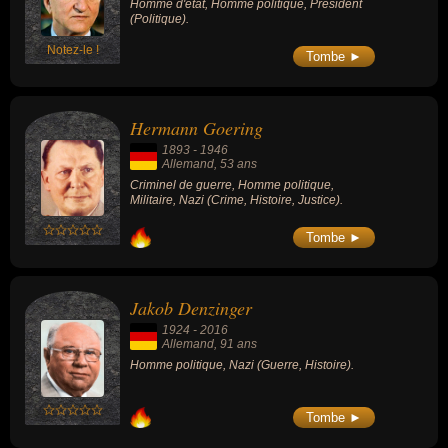
Homme d'état, Homme politique, Président
(Politique).
Notez-le !
Tombe ►
Hermann Goering
1893
-
1946
Allemand
, 53 ans
Criminel de guerre, Homme politique,
Militaire, Nazi (Crime, Histoire, Justice).
Tombe ►
Jakob Denzinger
1924
-
2016
Allemand
, 91 ans
Homme politique, Nazi (Guerre, Histoire).
Tombe ►