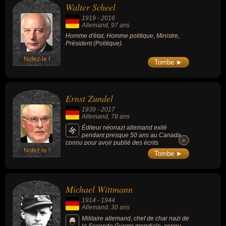
Walter Scheel
1919
-
2016
Allemand
, 97 ans
Homme d'état, Homme politique, Ministre,
Président (Politique).
Notez-le !
Tombe ►
Ernst Zundel
1939
-
2017
Allemand
, 78 ans
Éditeur néonazi allemand exilé
pendant presque 50 ans au Canada,
+
+
connu pour avoir publié des écrits
Notez-le !
antisémites et négationnistes pendant
Tombe ►
plusieurs décennies, dont « Le Hitler que
nous aimions et pourquoi ».
Michael Wittmann
1914
-
1944
Allemand
, 30 ans
Militaire allemand, chef de char nazi de