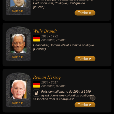
Parti socialiste, Politique, Politique de
profondément attachée au mark). Proche de
gauche).
François Mitterrand, il favorise l'entente
franco-allemande, comme lors du 22
Notez-le !
Tombe ►
septembre 1984, où il apparaît main dans la
main avec le président français à l'ossuaire
de Douaumont.
Willy Brandt
1913
-
1992
Allemand
, 78 ans
Chancelier, Homme d'état, Homme politique
(Histoire).
Notez-le !
Tombe ►
Roman Herzog
1934
-
2017
Allemand
, 82 ans
Président allemand de 1994 à 1999
ayant donné une coloration politique à
+
+
sa fonction dont la charge est
Notez-le !
traditionnellement honorifique.
Tombe ►