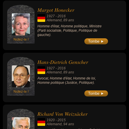
Margot Honecker
1927
-
2016
Allemand
, 89 ans
Homme d'état, Homme politique, Ministre
(Parti socialiste, Politique, Politique de
gauche).
Notez-le !
Tombe ►
Hans-Dietrich Genscher
1927
-
2016
Allemand
, 89 ans
Avocat, Homme d'état, Homme de loi,
Homme politique (Justice, Politique).
Notez-le !
Tombe ►
Richard Von Weizsäcker
1920
-
2015
Allemand
, 94 ans