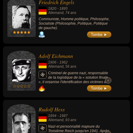
Friedrich Engels
le régime a su exploiter son image de soldat
allemand exemplaire pour sa propagande.
1820
-
1895
Rommel a toutefois reconsidéré les aptitudes
Allemand
, 74 ans
d'Adolf Hitler après la seconde bataille d'El
Alamein.
Communiste, Homme politique, Philosophe,
Socialiste (Philosophie, Politique, Politique
de gauche).
Tombe ►
Adolf Eichmann
1906
-
1962
Allemand
, 56 ans
Criminel de guerre nazi, responsable
de la logistique de la « solution finale
+
+
», il organise l'identification des victimes de
l'extermination raciale principalement dirigée
Tombe ►
contre les Juifs prônée par le NSDAP et leur
déportation vers les camps de concentration
et d'extermination.
Rudolf Hess
1894
-
1987
Allemand
, 93 ans
Nazi et personnalité majeure du
Troisième Reich jusqu'en 1941. Après