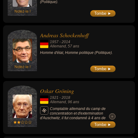
(Politique).
Notez-le !
Tombe ►
Andreas Schockenhoff
1957
-
2014
Allemand
, 57 ans
Homme d'état, Homme politique (Politique).
Notez-le !
Tombe ►
Oskar Gröning
1921
-
2018
Allemand
, 96 ans
Comptable allemand du camp de
concentration et d'extermination
+
+
d'Auschwitz, il fut condamné à 4 ans de
prison pour « complicité » dans le meurtre de
Tombe ►
300 000 Juifs.