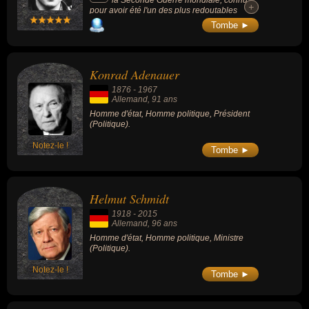
la Seconde Guerre mondiale, connu
+
+
pour avoir été l'un des plus redoutables
chefs de chars de la Seconde Guerre
Tombe ►
mondiale, avec plus de 130 destructions de
chars et 130 destructions de canons.
Konrad Adenauer
1876
-
1967
Allemand
, 91 ans
Homme d'état, Homme politique, Président
(Politique).
Notez-le !
Tombe ►
Helmut Schmidt
1918
-
2015
Allemand
, 96 ans
Homme d'état, Homme politique, Ministre
(Politique).
Notez-le !
Tombe ►