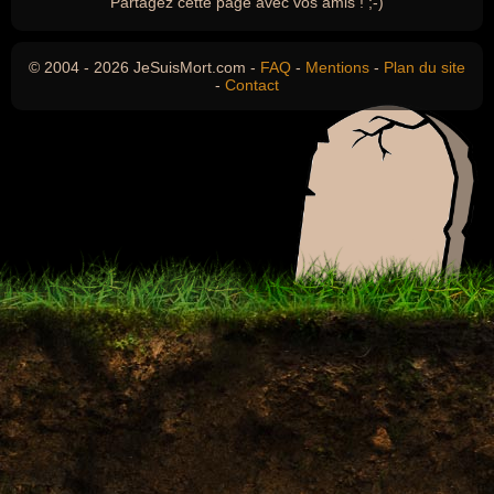
Partagez cette page avec vos amis ! ;-)
© 2004 - 2026 JeSuisMort.com -
FAQ
-
Mentions
-
Plan du site
-
Contact