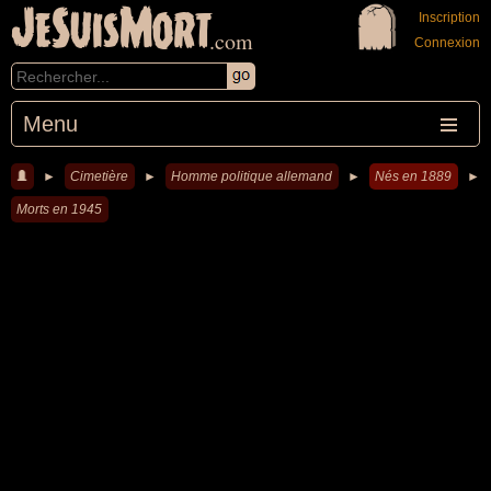
JeSuisMort
Inscription
.com
Connexion
Menu
►
Cimetière
►
Homme politique allemand
►
Nés en 1889
►
Morts en 1945