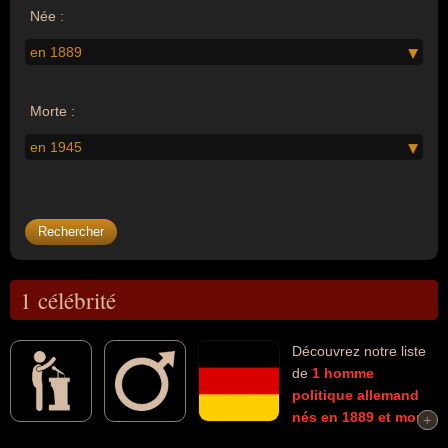
Née :
en 1889
Morte :
en 1945
1 célébrité
Découvrez notre liste
de
1
homme
politique
allemand
nés en 1889
et morts
+
+
en 1945
connus comme par exemple : Adolf Hitler... Ces