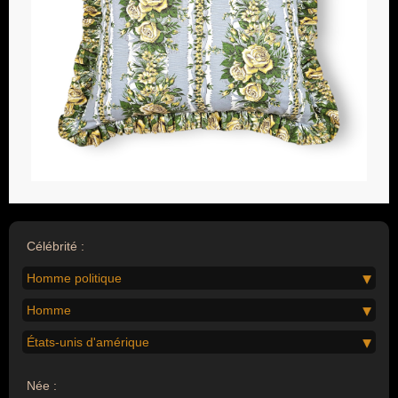
Célébrité :
Homme politique
Homme
États-unis d'amérique
Née :