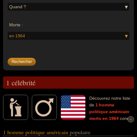
Quand ?
Morte :
en 1964
1 célébrité
Découvrez notre liste
de
1
homme
politique
américain
morts en 1964
connus
+
+
comme par exemple : Herbert Hoover... Ces personnalités (de sexe
1 homme politique américain
populaire
masculin) peuvent avoir des liens variés dans les domaines de la