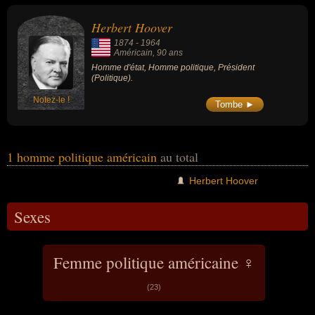
politique. Ces célébrités peuvent également avoir été homme d'état
ou président.
Herbert Hoover
1874
-
1964
Américain
, 90 ans
Homme d'état, Homme politique, Président
(Politique).
Notez-le !
Tombe ►
1 homme politique américain
au total
Herbert Hoover
Sexes
Femme politique américaine ♀
(23)