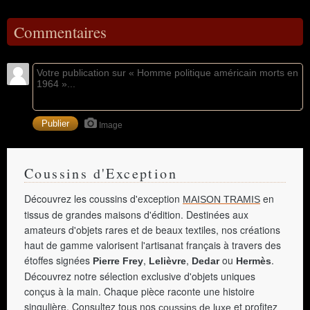
Commentaires
Image
Coussins d'Exception
Découvrez les coussins d'exception
en
MAISON TRAMIS
tissus de grandes maisons d'édition. Destinées aux
amateurs d'objets rares et de beaux textiles, nos créations
haut de gamme valorisent l'artisanat français à travers des
étoffes signées
,
,
ou
.
Pierre Frey
Lelièvre
Dedar
Hermès
Découvrez notre sélection exclusive d'objets uniques
conçus à la main. Chaque pièce raconte une histoire
singulière. Consultez tous nos
et profitez
coussins de luxe