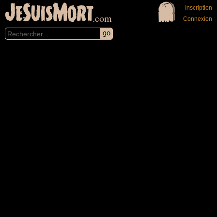
JeSuisMort
Inscription
.com
Connexion