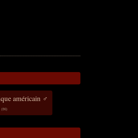
que américain ♂
(86)