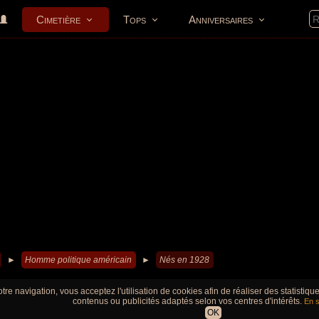
Cimetière
Tops
Anniversaires
►
Homme politique américain
►
Nés en 1928
tre navigation, vous acceptez l'utilisation de cookies afin de réaliser des statistiq
contenus ou publicités adaptés selon vos centres d'intérêts.
En s
OK