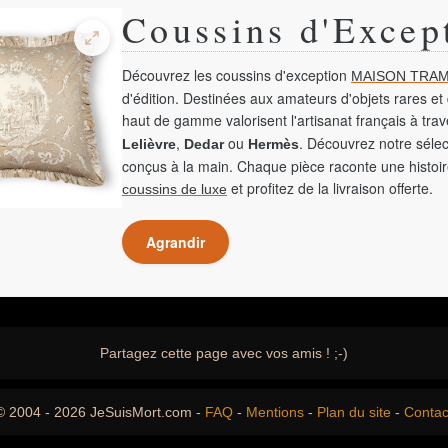
Coussins d'Excep
Découvrez les coussins d'exception
MAISON TRAM
d'édition. Destinées aux amateurs d'objets rares et 
haut de gamme valorisent l'artisanat français à tra
,
ou
. Découvrez notre sélec
Lelièvre
Dedar
Hermès
conçus à la main. Chaque pièce raconte une histoir
et profitez de la livraison offerte.
coussins de luxe
Agrandir
Partagez cette page avec vos amis ! ;-)
© 2004 - 2026 JeSuisMort.com -
FAQ
-
Mentions
-
Plan du site
-
Contac