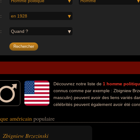
:
Homme politique
Homme
:
en 1928
:
Quand ?
Découvrez notre liste de
1
homme politiq
connus comme par exemple : Zbigniew Brzez
masculin) peuvent avoir des liens variés da
célébrités peuvent également avoir été cons
e ou scientifique.
ique américain
populaire
Zbigniew Brzezinski