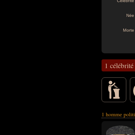
Célébrité 
Née 
Morte 
1 célébrité
d'état, politologu
1 homme polit