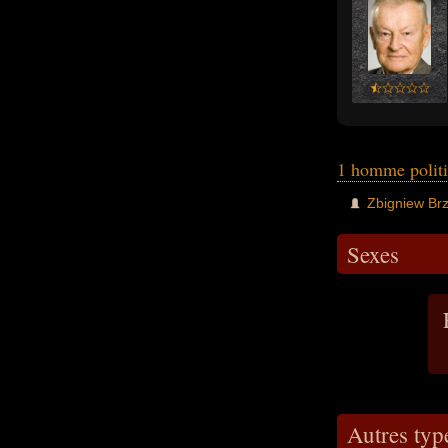
1 homme polit
Zbigniew Brz
Sexes
Autres typ