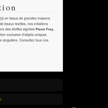
tion
en tissus de grandes maisons
IS
de beaux textiles, nos créations
vers des étoffes signées
,
Pierre Frey
tion exclusive d'objets uniques
e singulière. Consultez tous nos
t