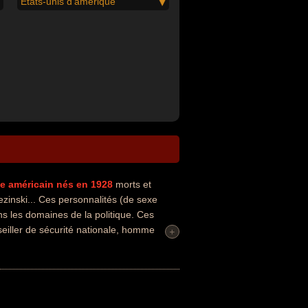
États-unis d'amérique
ue
américain
nés en 1928
morts et
inski... Ces personnalités (de sexe
ns les domaines de la politique. Ces
eiller de sécurité nationale, homme
+