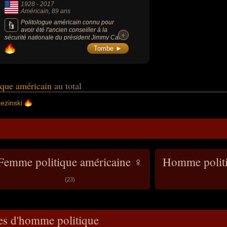
1928
-
2017
Américain
, 89 ans
Politologue américain connu pour
avoir été l'ancien conseiller à la
+
+
sécurité nationale du président Jimmy Carter
dans les années 1980 et grande figure de la
Tombe ►
politique étrangère américaine.
ique américain
au total
ezinski
Femme politique américaine ♀
Homme politi
(23)
es d'homme politique