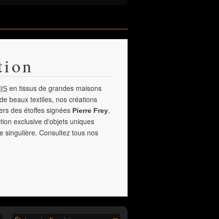
tion
en tissus de grandes maisons
IS
de beaux textiles, nos créations
vers des étoffes signées
,
Pierre Frey
tion exclusive d'objets uniques
e singulière. Consultez tous nos