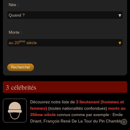
Née :
Quand ?
Morte :
ème
au 20
siècle
3 célébrités
Découvrez notre liste de
3
lieutenant (hommes et
femmes)
(toutes nationalités confondues)
morts au
20ème siècle
connus comme par exemple : Emile
Driant, François René De La Tour du Pin Chambly
+
+
de La Char, Robert Baden-Powell... Ces personnalités peuvent