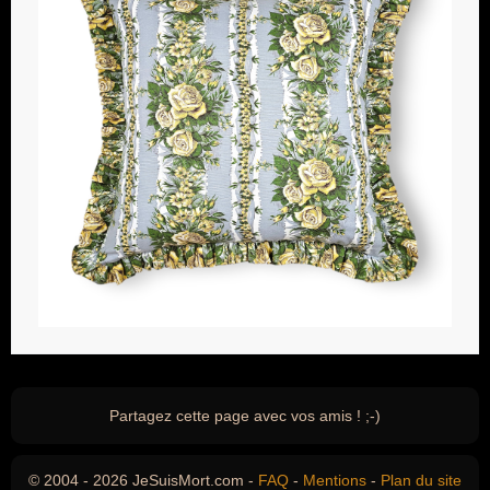
Partagez cette page avec vos amis ! ;-)
© 2004 - 2026 JeSuisMort.com -
FAQ
-
Mentions
-
Plan du site