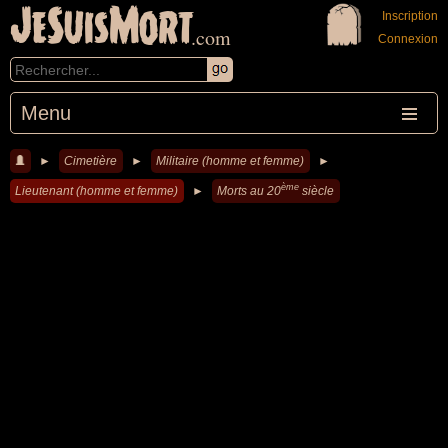
JeSuisMort
Inscription
.com
Connexion
Menu
►
Cimetière
►
Militaire (homme et femme)
►
ème
Lieutenant (homme et femme)
►
Morts au 20
siècle