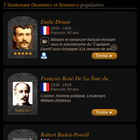
3 lieutenant (hommes et femmes)
populaires
avoir des liens variés dans les domaines de l'art, de la guerre, de
l'histoire ou de la littérature. Ces célébrités peuvent également
avoir été artiste, écrivain, militaire, romancier, colonel, homme
Emile Driant
politique ou général. En ce qui concerne leurs nationalités au
1855
-
1916
moment de leurs morts, ils peuvent avoir été francais ou anglais
Francais
, 60 ans
par exemple.
Militaire et romancier français écrivant
sous le pseudonyme du "Capitaine
+
+
Danrit" pour échapper à la censure de ses
supérieurs. Il aborde les thèmes militaires les
Tombe ►
plus divers en écrivant près de 30 romans en
25 ans.
François René De La Tour du Pin Chambly de La Char
1834
-
1924
Francais
, 90 ans
Colonel, Homme politique, Lieutenant,
Militaire (Histoire).
Notez-le !
Tombe ►
Robert Baden-Powell