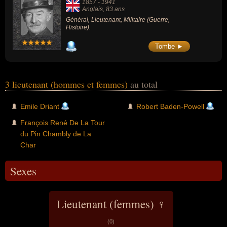
1857
-
1941
Anglais
, 83 ans
Général, Lieutenant, Militaire (Guerre,
Histoire).
Tombe ►
3 lieutenant (hommes et femmes)
au total
Emile Driant
Robert Baden-Powell
François René De La Tour
du Pin Chambly de La
Char
Sexes
Lieutenant (femmes) ♀
(0)