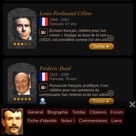
Louis-Ferdinand Céline
1894
-
1961
Francais
, 67 ans
Écrivain français, célèbre pour son
roman « Voyage au bout de la nuit »
+
+
(1932), est considéré comme l'un des plus
grands novateurs de la littérature française
Tombe ►
du XX siècle, introduisant un style elliptique
personnel et très travaillé, qui emprunte à
l'argot et tend à s'approcher de l'émotion
immédiate du langage parlé. Il est aussi
Frédéric Dard
connu pour son antisémitisme et son
rapprochement des milieux
1921
-
2000
collaborationnistes et du service de sécurité
Francais
, 78 ans
allemand pendant la seconde guerre
mondiale.
Romancier français, prolifique, il est
célèbre pour ses aventures du
+
+
commissaire San-Antonio et de son adjoint
Bérurier, dont il a écrit 200 aventures entre
Tombe ►
1949 et sa mort en 2000. Il remporte le
Grand prix de littérature policière en 1957.
Général
Biographie
Tombe
Citations
Forum
Fiche d'identité
Notez !
Commentaires
Liens
Michel Butel
1940
-
2018
Francais
, 77 ans