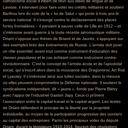
catholicisme social d'Albert de Mun aux idées de Vogüé et de
Lavisse, il intervient pour faire voter les crédits militaires et soutient
Barthou lors du vote de la « loi de Salut » qui porte à trois ans le
service national. Il s'insurge contre le déclassement des places
fortes frontalières – il parvient à sauver celle de Lille en 1912 – et
s'intéresse avant guerre à la toute récente aéronautique militaire.
Driant s'oppose aux thèses de Briand et de Jaurès, s'appuyant sur
des exemples tirés des événements de Russie. L'armée doit jouer
un rôle essentiel, avant tout comme instrument d'éducation des
classes populaires et le cas échéant comme instrument contre-
révolutionnaire. C'est le concept de l'armée-école et de l'apostolat
social, qui s'inscrit alors dans la mouvance des Dragomirov, Art Roë
et Lyautey. Il s'intéresse ainsi aux luttes sociales, dans la mesure
où elles peuvent compromettre la Défense nationale. Il soutient le
syndicalisme indépendant, dit « jaune », fondé par Pierre Biétry
avec l'appui de l'industriel Gaston Japy. Ceux-ci prônent
l'association entre le capital-travail et le capital-argent. Les textes
de Driant défendent le principe de la liberté par la propriété
individuelle, au moyen de la participation progressive des ouvriers
au capital des entreprises. Parmi les principaux votes du député
Driant, durant la législature 1910-1914, figurent des résolutions