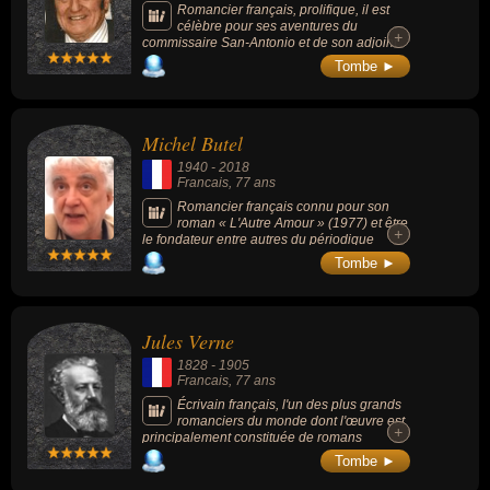
mondiale.
Romancier français, prolifique, il est
célèbre pour ses aventures du
+
+
commissaire San-Antonio et de son adjoint
Bérurier, dont il a écrit 200 aventures entre
Tombe ►
1949 et sa mort en 2000. Il remporte le
Grand prix de littérature policière en 1957.
Michel Butel
1940
-
2018
Francais
, 77 ans
Romancier français connu pour son
roman « L'Autre Amour » (1977) et être
+
+
le fondateur entre autres du périodique
français « L’Autre Journal » en 1984.
Tombe ►
Jules Verne
1828
-
1905
Francais
, 77 ans
Écrivain français, l'un des plus grands
romanciers du monde dont l'œuvre est
+
+
principalement constituée de romans
d'aventures utilisant les progrès scientifiques
Tombe ►
propres au XIXe siècle dont : « Voyage au
centre de la Terre » (1864), « Vingt mille