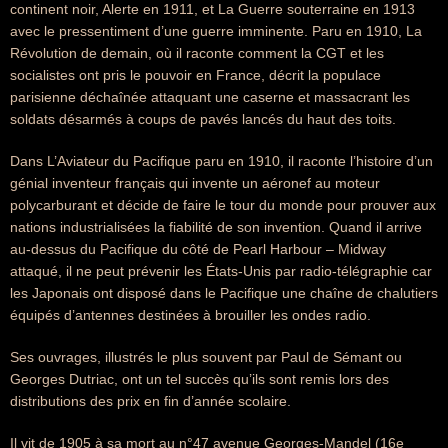
continent noir, Alerte en 1911, et La Guerre souterraine en 1913
avec le pressentiment d’une guerre imminente. Paru en 1910, La
Révolution de demain, où il raconte comment la CGT et les
socialistes ont pris le pouvoir en France, décrit la populace
parisienne déchaînée attaquant une caserne et massacrant les
soldats désarmés à coups de pavés lancés du haut des toits.
Dans L’Aviateur du Pacifique paru en 1910, il raconte l’histoire d’un
génial inventeur français qui invente un aéronef au moteur
polycarburant et décide de faire le tour du monde pour prouver aux
nations industrialisées la fiabilité de son invention. Quand il arrive
au-dessus du Pacifique du côté de Pearl Harbour – Midway
attaqué, il ne peut prévenir les États-Unis par radio-télégraphie car
les Japonais ont disposé dans le Pacifique une chaîne de chalutiers
équipés d’antennes destinées à brouiller les ondes radio.
Ses ouvrages, illustrés le plus souvent par Paul de Sémant ou
Georges Dutriac, ont un tel succès qu’ils sont remis lors des
distributions des prix en fin d’année scolaire.
Il vit de 1905 à sa mort au n°47 avenue Georges-Mandel (16e