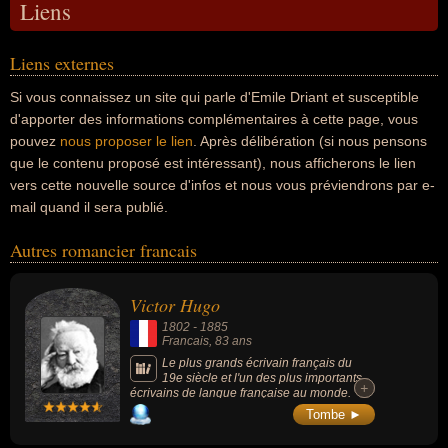
Liens
Liens externes
Si vous connaissez un site qui parle d'Emile Driant et susceptible
d'apporter des informations complémentaires à cette page, vous
pouvez
nous proposer le lien
. Après délibération (si nous pensons
que le contenu proposé est intéressant), nous afficherons le lien
vers cette nouvelle source d'infos et nous vous préviendrons par e-
mail quand il sera publié.
Autres romancier francais
Victor Hugo
1802
-
1885
Francais
, 83 ans
Le plus grands écrivain français du
19e siècle et l'un des plus importants
+
+
écrivains de langue française au monde.
Grand romancier, il est l'auteur de « Les
Tombe ►
Misérables » (1862) et « Notre-Dame de
Paris » (1831). À la tête du mouvement