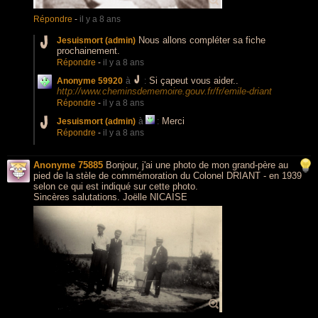
Répondre
-
il y a 8 ans
Nous allons compléter sa fiche
Jesuismort (admin)
prochainement.
Répondre
-
il y a 8 ans
Si çapeut vous aider..
Anonyme 59920
à
:
http://www.cheminsdememoire.gouv.fr/fr/emile-driant
Répondre
-
il y a 8 ans
Merci
Jesuismort (admin)
à
:
Répondre
-
il y a 8 ans
Anonyme 75885
Bonjour, j'ai une photo de mon grand-père au
pied de la stèle de commémoration du Colonel DRIANT - en 1939
selon ce qui est indiqué sur cette photo.
Sincères salutations. Joëlle NICAISE