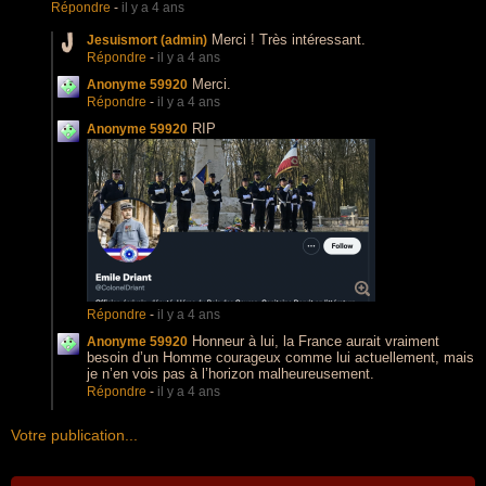
Répondre
-
il y a 4 ans
Merci ! Très intéressant.
Jesuismort (admin)
Répondre
-
il y a 4 ans
Merci.
Anonyme 59920
Répondre
-
il y a 4 ans
RIP
Anonyme 59920
Répondre
-
il y a 4 ans
Honneur à lui, la France aurait vraiment
Anonyme 59920
besoin d’un Homme courageux comme lui actuellement, mais
je n’en vois pas à l’horizon malheureusement.
Répondre
-
il y a 4 ans
Votre publication...