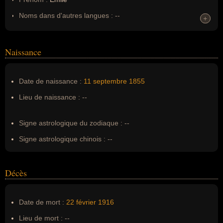
Noms dans d'autres langues :
--
+
+
Homonymes :
0
(aucun)
Naissance
Nom de famille :
Driant
Pseudonyme :
Danrit, Capitaine Danrit
Date de naissance :
11 septembre
1855
Surnom :
--
Lieu de naissance :
--
Erreurs d'écriture :
Émile Driant, Lieutenant-colonel Driant,
Colonnel Dirant, Colonel Driant
Signe astrologique du zodiaque :
--
Signe astrologique chinois :
--
Décès
Date de mort :
22 février
1916
Lieu de mort :
--