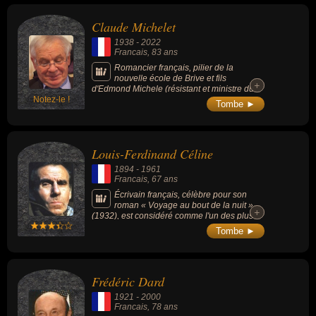
romantique, il a révolutionné le théâtre : «
Cromwell » (1827), « Hernani » (1830) et «
Claude Michelet
Ruy Blas » (1838). Grand poète, il est
l'auteur de « Les Châtiments » (1853), « Les
1938
-
2022
Contemplations » (1856) et « La Légende
Francais
, 83 ans
des siècles » (1859). Personnalité politique
et un intellectuel engagé, il a joué un rôle
Romancier français, pilier de la
majeur dans l’histoire du 19e siècle.
nouvelle école de Brive et fils
+
+
d'Edmond Michele (résistant et ministre du
Notez-le !
général de Gaulle).
Tombe ►
Louis-Ferdinand Céline
1894
-
1961
Francais
, 67 ans
Écrivain français, célèbre pour son
roman « Voyage au bout de la nuit »
+
+
(1932), est considéré comme l'un des plus
grands novateurs de la littérature française
Tombe ►
du XX siècle, introduisant un style elliptique
personnel et très travaillé, qui emprunte à
l'argot et tend à s'approcher de l'émotion
immédiate du langage parlé. Il est aussi
Frédéric Dard
connu pour son antisémitisme et son
rapprochement des milieux
1921
-
2000
collaborationnistes et du service de sécurité
Francais
, 78 ans
allemand pendant la seconde guerre