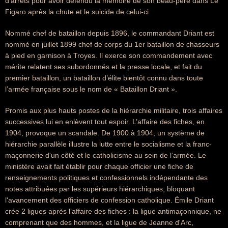
d’arrêts pour avoir défendu la mémoire de son beau-père dans Le
Figaro après la chute et le suicide de celui-ci.
Nommé chef de bataillon depuis 1896, le commandant Driant est
nommé en juillet 1899 chef de corps du 1er bataillon de chasseurs
à pied en garnison à Troyes. Il exerce son commandement avec
mérite relatent ses subordonnés et la presse locale, et fait du
premier bataillon, un bataillon d’élite bientôt connu dans toute
l’armée française sous le nom de « Bataillon Driant ».
Promis aux plus hauts postes de la hiérarchie militaire, trois affaires
successives lui en enlèvent tout espoir. L’affaire des fiches, en
1904, provoque un scandale. De 1900 à 1904, un système de
hiérarchie parallèle illustre la lutte entre le socialisme et la franc-
maçonnerie d'un côté et le catholicisme au sein de l’armée. Le
ministère avait fait établir pour chaque officier une fiche de
renseignements politiques et confessionnels indépendante des
notes attribuées par les supérieurs hiérarchiques, bloquant
l'avancement des officiers de confession catholique. Émile Driant
crée 2 ligues après l’affaire des fiches : la ligue antimaçonnique, ne
comprenant que des hommes, et la ligue de Jeanne d'Arc,