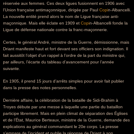
réservée aux femmes. Ces deux ligues fusionnent en 1906 avec
l'Union française antimaçonnique, dirigée par Paul
Copi
n-Albancelli.
La nouvelle entité prend alors le nom de Ligue française anti-
maçonnique. Mais elle éclate en 1909 et
Copi
n-Albancelli fonde la
Ligue de défense nationale contre la franc-maçonnerie.
Certes, le général André, ministre de la Guerre, démissionne, mais
Driant manifeste haut et fort devant ses officiers son indignation. Il
fait aussitôt l’objet d’un rappel à l’ordre de la part du ministre qui,
par ailleurs, l’écarte du tableau d’avancement pour l’année
suivante.
En 1905, il prend 15 jours d’arrêts simples pour avoir fait publier
dans la presse des notes personnelles.
Dernière affaire, la célébration de la bataille de Sidi-Brahim à
Troyes débute par une messe à laquelle une partie du bataillon
participe librement. Mais en plein climat de séparation des Églises
et de l’État, Maurice Berteaux, ministre de la Guerre, demande des
explications au général commandant le 20e corps. La presse
s’empare de l’incident et publie la réponse de Driant à son