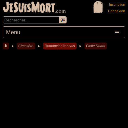
JeSuisMort
Inscription
.com
Connexion
Menu
►
Cimetière
►
Romancier francais
►
Emile Driant