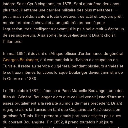
intègre Saint-Cyr à vingt ans, en 1875. Sorti quatrième deux ans
plus tard, il entame une carrière militaire des plus méritantes : «
petit, mais solide, santé à toute épreuve, très actif et toujours prêt ;
monte fort bien à cheval et a un goût très prononcé pour
l'équitation, très intelligent a devant lui le plus bel avenir » écrira un
de ses supérieurs. À sa sortie, le sous-lieutenant Driant choisit
l’infanterie.
En mai 1884, il devient en Afrique officier d’ordonnance du général
Georges Boulanger
, qui commandait la division d’occupation en
Tunisie. Il reste au service du général pendant plusieurs années et
le suit aux mêmes fonctions lorsque Boulanger devient ministre de
la Guerre en 1886.
Le 29 octobre 1887, il épouse à Paris Marcelle Boulanger, une des
filles du Général Boulanger alors que celui-ci venait juste d’être mis
assez brutalement à la retraite au mois de mars précédent. Driant
regagne alors la Tunisie en tant que Capitaine au 4e Zouaves en
garnison à Tunis. Il ne prendra jamais part aux activités politiques
du courant Boulangiste. Fin 1892, il prend toutefois huit jours