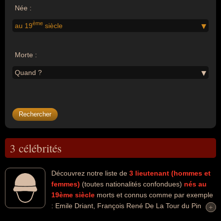
Née :
ème
au 19
siècle
Morte :
Quand ?
3 célébrités
Découvrez notre liste de
3
lieutenant (hommes et
femmes)
(toutes nationalités confondues)
nés au
19ème siècle
morts et connus comme par exemple
: Emile Driant, François René De La Tour du Pin
+
+
Chambly de La Char, Robert Baden-Powell... Ces personnalités