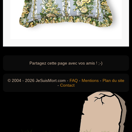
Partagez cette page avec vos amis ! ;-)
© 2004 - 2026 JeSuisMort.com -
FAQ
-
Mentions
-
Plan du site
-
Contact