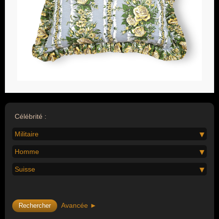
Célébrité :
Militaire
Homme
Suisse
Avancée ►