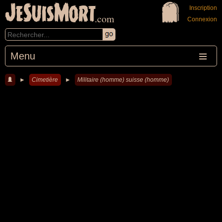
JeSuisMort
Inscription
.com
Connexion
Menu
►
Cimetière
►
Militaire (homme) suisse (homme)