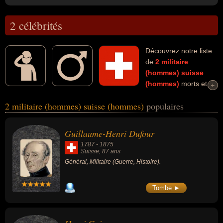
2 célébrités
Découvrez notre liste
de
2
militaire
(hommes)
suisse
(hommes)
morts et
+
+
connus comme par exemple : Guillaume-Henri Dufour, Henri
2 militaire (hommes) suisse (hommes)
populaires
Guisan... Ces personnalités (de sexe masculin) peuvent avoir des
liens variés dans les domaines de la guerre ou de l'histoire. Ces
célébrités peuvent également avoir été général ou commandant.
Guillaume-Henri Dufour
1787
-
1875
Suisse
, 87 ans
Général, Militaire (Guerre, Histoire).
Tombe ►