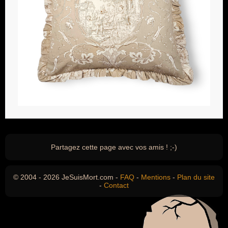
Partagez cette page avec vos amis ! ;-)
© 2004 - 2026 JeSuisMort.com -
FAQ
-
Mentions
-
Plan du site
-
Contact