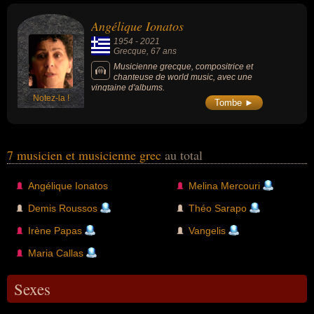
Angélique Ionatos
1954
-
2021
Grecque
, 67 ans
Musicienne grecque, compositrice et
chanteuse de world music, avec une
vingtaine d'albums.
Notez-la !
Tombe ►
7 musicien et musicienne grec
au total
Angélique Ionatos
Melina Mercouri
Demis Roussos
Théo Sarapo
Irène Papas
Vangelis
Maria Callas
Sexes