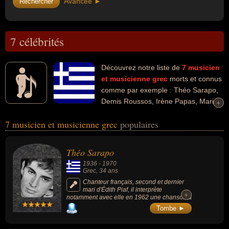
Avancée ►
7 célébrités
Découvrez notre liste de
7
musicien
et musicienne
grec
morts et connus
comme par exemple : Théo Sarapo,
Demis Roussos, Irène Papas, Maria
+
+
Callas, Vangelis, Melina Mercouri, Angélique Ionatos... Ces
7 musicien et musicienne grec
populaires
personnalités peuvent avoir des liens variés dans les domaines de
l'art, de la musique, people, du cinéma, de la musique de film, de la
musique électronique, de la politique ou de la world music. Ces
Théo Sarapo
célébrités peuvent également avoir été artiste, chanteur, conjoint
1936
-
1970
de célébrité, acteur, chanteur classique, chanteur d'opéra,
Grec
, 34 ans
claviériste, compositeur, compositeur de musique de film,
Chanteur français, second et dernier
mari d'Édith Piaf, il interprète
compositeur de musique électronique, pianiste, homme politique,
+
+
notamment avec elle en 1962 une chanson à
chanteur de world music, compositeur de world music ou guitariste.
succès de Michel Emer « À quoi ça sert
Tombe ►
l'amour ».