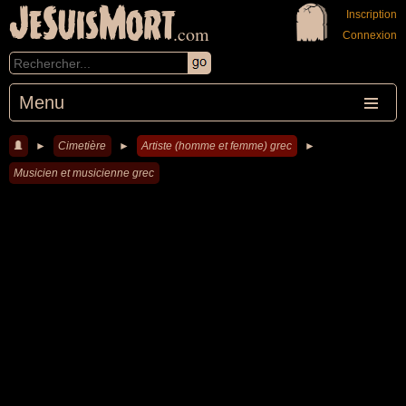
JeSuisMort
Inscription
.com
Connexion
Menu
►
Cimetière
►
Artiste (homme et femme) grec
►
Musicien et musicienne grec