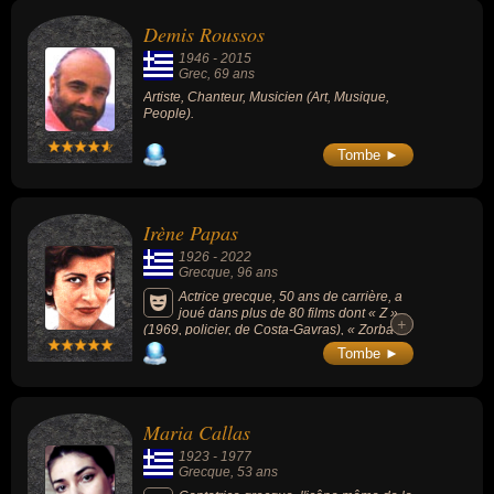
Demis Roussos
1946
-
2015
Grec
, 69 ans
Artiste, Chanteur, Musicien (Art, Musique,
People).
Tombe ►
Irène Papas
1926
-
2022
Grecque
, 96 ans
Actrice grecque, 50 ans de carrière, a
joué dans plus de 80 films dont « Z »
+
+
(1969, policier, de Costa-Gavras), « Zorba le
Grec » (1964), « Antigone » (1961), « Électre
Tombe ►
» (1962, tragédie grecque), « Les Troyennes
» (1971) ou « Iphigénie » (1977). Ses films
ont souvent fait ressortir sa personnification
d'une femme hellénique de caractère
Maria Callas
rappelant intentionnellement l'iconographie
de la Grèce antique.
1923
-
1977
Grecque
, 53 ans