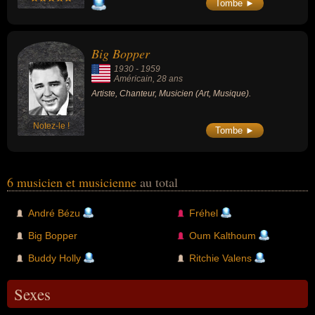
Tombe ►
Big Bopper
1930
-
1959
Américain
, 28 ans
Artiste, Chanteur, Musicien (Art, Musique).
Notez-le !
Tombe ►
6 musicien et musicienne
au total
André Bézu
Fréhel
Big Bopper
Oum Kalthoum
Buddy Holly
Ritchie Valens
Sexes