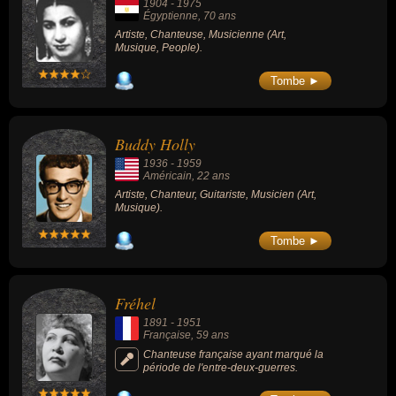
1904
-
1975
Égyptienne
, 70 ans
Artiste, Chanteuse, Musicienne (Art,
Musique, People).
Tombe ►
Buddy Holly
1936
-
1959
Américain
, 22 ans
Artiste, Chanteur, Guitariste, Musicien (Art,
Musique).
Tombe ►
Fréhel
1891
-
1951
Française
, 59 ans
Chanteuse française ayant marqué la
période de l'entre-deux-guerres.