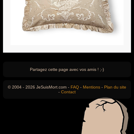
Partagez cette page avec vos amis ! ;-)
© 2004 - 2026 JeSuisMort.com -
FAQ
-
Mentions
-
Plan du site
-
Contact