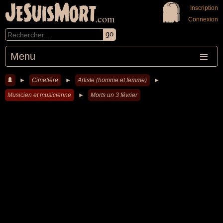
JeSuisMort
Inscription
.com
Connexion
Menu
►
Cimetière
►
Artiste (homme et femme)
►
Musicien et musicienne
►
Morts un 3 février