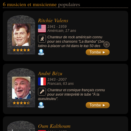
6 musicien et musicienne
populaires
domaines de l'art, de la musique ou people. Ces célébrités peuvent
également avoir été artiste, chanteur, chanteur de rock, guitariste
ou guitariste de rock. En ce qui concerne leurs nationalités au
Ritchie Valens
moment de leurs morts, ils peuvent avoir été américain, francais ou
1941
-
1959
égyptien par exemple.
Américain
, 17 ans
Chanteur de rock américain connu
pour ses chansons "La Bamba" (1er
+
+
latino à placer un hit dans le top 50 des
ventes de disques aux États-Unis), « Come
Tombe ►
On Let's Go » (1958) et « Donna » (1958).
André Bézu
1943
-
2007
Francais
, 63 ans
Chanteur et comique français connu
pour avoir interprété le tube "À la
queuleuleu".
Tombe ►
Oum Kalthoum