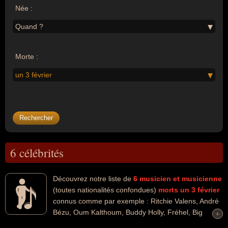
Née :
Quand ?
Morte :
un 3 février
6 célébrités
Découvrez notre liste de
6
musicien et musicienne
(toutes nationalités confondues)
morts un 3 février
connus comme par exemple : Ritchie Valens, André
Bézu, Oum Kalthoum, Buddy Holly, Fréhel, Big
+
+
Bopper... Ces personnalités peuvent avoir des liens variés dans les