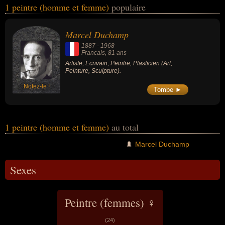
1 peintre (homme et femme)
populaire
de la sculpture. Ces célébrités peuvent également avoir été artiste,
écrivain ou plasticien. En ce qui concerne leurs nationalités au
moment de leurs morts, ils peuvent avoir été francais par exemple.
Marcel Duchamp
1887
-
1968
Francais
, 81 ans
Artiste, Écrivain, Peintre, Plasticien (Art,
Peinture, Sculpture).
Notez-le !
Tombe ►
1 peintre (homme et femme)
au total
Marcel Duchamp
Sexes
Peintre (femmes) ♀
(24)