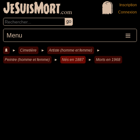
JeSuisMort
Inscription
.com
Connexion
Menu
►
Cimetière
►
Artiste (homme et femme)
►
Peintre (homme et femme)
►
Nés en 1887
►
Morts en 1968