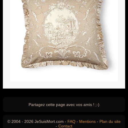
Partagez cette page avec vos amis ! ;-)
© 2004 - 2026 JeSuisMort.com -
FAQ
-
Mentions
-
Plan du site
-
Contact