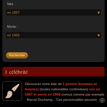
Née :
en 1887
Morte :
en 1968
1 célébrité
Découvrez notre liste de
1
peintre (hommes et
femmes)
(toutes nationalités confondues)
nés en
1887
et morts en 1968
connus comme par exemple
: Marcel Duchamp... Ces personnalités peuvent
+
+
avoir des liens variés dans les domaines de l'art, de la peinture ou