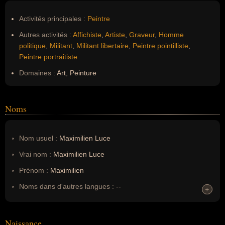
Activités principales :
Peintre
Autres activités :
Affichiste
,
Artiste
,
Graveur
,
Homme
politique
,
Militant
,
Militant libertaire
,
Peintre pointilliste
,
Peintre portraitiste
Domaines :
Art, Peinture
Noms
Nom usuel :
Maximilien Luce
Vrai nom :
Maximilien Luce
Prénom :
Maximilien
Noms dans d'autres langues :
--
+
+
Homonymes :
0
(aucun)
Naissance