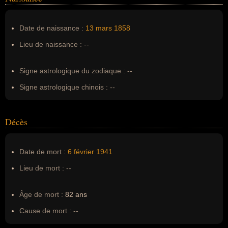
Nom de famille :
Luce
Pseudonyme :
--
Date de naissance :
13 mars
1858
Surnom :
--
Lieu de naissance :
--
Erreurs d'écriture :
--
Signe astrologique du zodiaque :
--
Signe astrologique chinois :
--
Décès
Date de mort :
6 février
1941
Lieu de mort :
--
Âge de mort :
82 ans
Cause de mort :
--