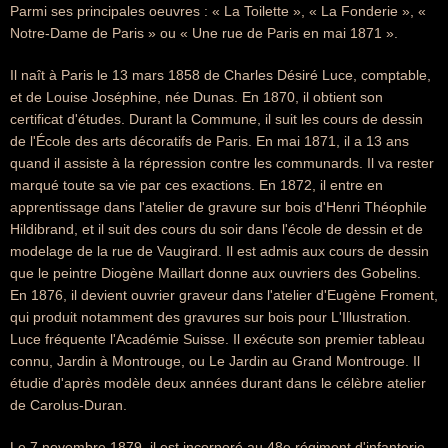
Parmi ses principales oeuvres : « La Toilette », « La Fonderie », «
Notre-Dame de Paris » ou « Une rue de Paris en mai 1871 ».
Il naît à Paris le 13 mars 1858 de Charles Désiré Luce, comptable,
et de Louise Joséphine, née Dunas. En 1870, il obtient son
certificat d'études. Durant la Commune, il suit les cours de dessin
de l'École des arts décoratifs de Paris. En mai 1871, il a 13 ans
quand il assiste à la répression contre les communards. Il va rester
marqué toute sa vie par ces exactions. En 1872, il entre en
apprentissage dans l'atelier de gravure sur bois d'Henri Théophile
Hildibrand, et il suit des cours du soir dans l'école de dessin et de
modelage de la rue de Vaugirard. Il est admis aux cours de dessin
que le peintre Diogène Maillart donne aux ouvriers des Gobelins.
En 1876, il devient ouvrier graveur dans l'atelier d'Eugène Froment,
qui produit notamment des gravures sur bois pour L'Illustration.
Luce fréquente l'Académie Suisse. Il exécute son premier tableau
connu, Jardin à Montrouge, ou Le Jardin au Grand Montrouge. Il
étudie d'après modèle deux années durant dans le célèbre atelier
de Carolus-Duran.
Le 7 novembre 1879, il est incorporé au 48e régiment d'infanterie