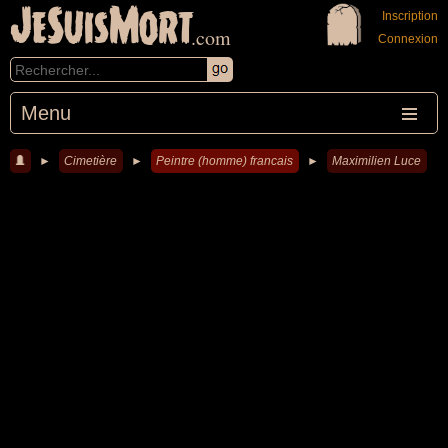
JeSuisMort
Inscription
.com
Connexion
Menu
►
Cimetière
►
Peintre (homme) francais
►
Maximilien Luce