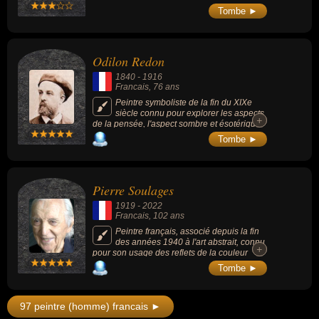
connues sont « Le Rossignol chinois »
Tombe ►
(1920, photomontage) et « L'Éléphant de
Célèbes » (1921, tableau).
Odilon Redon
1840
-
1916
Francais
, 76 ans
Peintre symboliste de la fin du XIXe
siècle connu pour explorer les aspects
+
+
de la pensée, l'aspect sombre et ésotérique
de l'âme humaine, empreinte des
Tombe ►
mécanismes du rêve : « Le cyclope » (1914),
« Flower Clouds » (1903), « Les Yeux Clos »
(1890), etc.
Pierre Soulages
1919
-
2022
Francais
, 102 ans
Peintre français, associé depuis la fin
des années 1940 à l'art abstrait, connu
+
+
pour son usage des reflets de la couleur
noire, qu'il appelle « noir-lumière » ou «
Tombe ►
outrenoir ». Il est l'un des principaux
représentants de la peinture informelle.
97 peintre (homme) francais ►