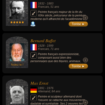
1832
-
1883
Francais
, 51 ans
Peintre français majeur de la fin du
XIXe siècle, précurseur de la peinture
+
+
moderne qu'il affranchit de l'académisme (à
tort considéré comme l'un des pères de
Tombe ►
l'impressionnisme duquel il se différencie par
une facture soucieuse du réel qui n'utilise
pas, ou peu, les nouvelles techniques de la
couleur et le traitement particulier de la
Bernard Buffet
lumière). Ses peintures les plus célèbres
sont « Le Déjeuner sur l'herbe » (1862) ou «
1928
-
1999
Olympia » (1863).
Francais
, 71 ans
Peintre français expressionniste,
composant aussi bien des
+
+
personnages que des figures, animaux,
Notez-le !
nus... et dont les tableaux les plus connues
Tombe ►
sont « Tête de Clown » (1950), « Femme au
poêle » (1947) ou « La casserole rouge »
(1951).
Max Ernst
1891
-
1976
Allemand
, 84 ans
Peintre et sculpteur allemand dont
l'oeuvre se rattache aux mouvements
+
+
dadaïste et surréaliste. Ses 2 oeuvres les +