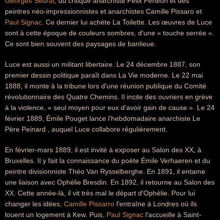
Georges Seurat
, du critique anarchiste Félix Fénéon et des
peintres néo-impressionnistes et anarchistes Camille Pissaro et
Paul Signac
. Ce dernier lui achète La Toilette. Les œuvres de Luce
sont à cette époque de couleurs sombres, d'une « touche serrée ».
Ce sont bien souvent des paysages de banlieue.
Luce est aussi un militant libertaire. Le 24 décembre 1887, son
premier dessin politique paraît dans La Vie moderne. Le 22 mai
1888, il monte à la tribune lors d'une réunion publique du Comité
révolutionnaire des Quatre Chemins. Il incite des ouvriers en grève
à la violence, « seul moyen pour eux d'avoir gain de cause ». Le 24
février 1889, Émile Pouget lance l'hebdomadaire anarchiste Le
Père Peinard , auquel Luce collabore régulièrement.
En février-mars 1889, il est invité à exposer au Salon des XX, à
Bruxelles. Il y fait la connaissance du poète Émile Verhaeren et du
peintre divisionniste Théo Van Rysselberghe. En 1891, il entame
une liaison avec Ophélie Bresdin. En 1892, il retourne au Salon des
XX. Cette année-là, il vit très mal le départ d'Ophélie. Pour lui
changer les idées,
Camille Pissarro
l'entraîne à Londres où ils
louent un logement à Kew. Puis,
Paul Signac
l'accueille à Saint-