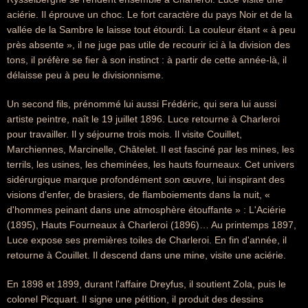
aciérie. Il éprouve un choc. Le fort caractère du pays Noir et de la
vallée de la Sambre le laisse tout étourdi. La couleur étant « à peu
près absente », il ne juge pas utile de recourir ici à la division des
tons, il préfère se fier à son instinct : à partir de cette année-là, il
délaisse peu à peu le divisionnisme.
Un second fils, prénommé lui aussi Frédéric, qui sera lui aussi
artiste peintre, naît le 19 juillet 1896. Luce retourne à Charleroi
pour travailler. Il y séjourne trois mois. Il visite Couillet,
Marchiennes, Marcinelle, Châtelet. Il est fasciné par les mines, les
terrils, les usines, les cheminées, les hauts fourneaux. Cet univers
sidérurgique marque profondément son œuvre, lui inspirant des
visions d'enfer, de brasiers, de flamboiements dans la nuit, «
d'hommes peinant dans une atmosphère étouffante » : L'Aciérie
(1895), Hauts Fourneaux à Charleroi (1896)… Au printemps 1897,
Luce expose ses premières toiles de Charleroi. En fin d'année, il
retourne à Couillet. Il descend dans une mine, visite une aciérie.
En 1898 et 1899, durant l'affaire Dreyfus, il soutient Zola, puis le
colonel Picquart. Il signe une pétition, il produit des dessins