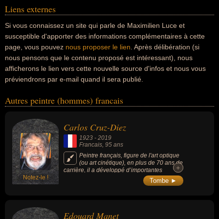
Liens externes
Si vous connaissez un site qui parle de Maximilien Luce et
susceptible d'apporter des informations complémentaires à cette
page, vous pouvez
nous proposer le lien
. Après délibération (si
nous pensons que le contenu proposé est intéressant), nous
afficherons le lien vers cette nouvelle source d'infos et nous vous
préviendrons par e-mail quand il sera publié.
Autres peintre (hommes) francais
Carlos Cruz-Diez
1923
-
2019
Francais
, 95 ans
Peintre français, figure de l'art optique
(ou art cinétique), en plus de 70 ans de
+
+
carrière, il a développé d’importantes
Notez-le !
recherches sur la couleur et ses oeuvres
Tombe ►
sont exposées dans les plus grands musées
du monde.
Edouard Manet