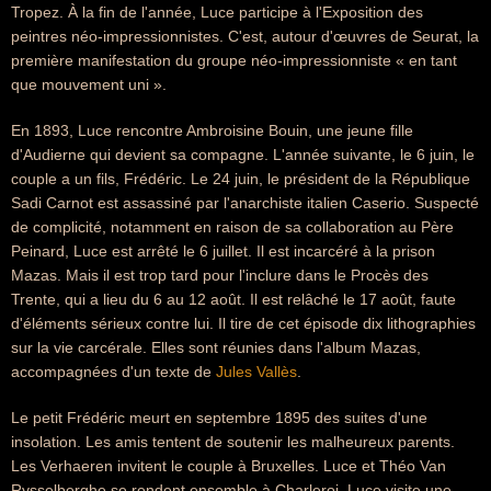
Tropez. À la fin de l'année, Luce participe à l'Exposition des
peintres néo-impressionnistes. C'est, autour d'œuvres de Seurat, la
première manifestation du groupe néo-impressionniste « en tant
que mouvement uni ».
En 1893, Luce rencontre Ambroisine Bouin, une jeune fille
d'Audierne qui devient sa compagne. L'année suivante, le 6 juin, le
couple a un fils, Frédéric. Le 24 juin, le président de la République
Sadi Carnot est assassiné par l'anarchiste italien Caserio. Suspecté
de complicité, notamment en raison de sa collaboration au Père
Peinard, Luce est arrêté le 6 juillet. Il est incarcéré à la prison
Mazas. Mais il est trop tard pour l'inclure dans le Procès des
Trente, qui a lieu du 6 au 12 août. Il est relâché le 17 août, faute
d'éléments sérieux contre lui. Il tire de cet épisode dix lithographies
sur la vie carcérale. Elles sont réunies dans l'album Mazas,
accompagnées d'un texte de
Jules Vallès
.
Le petit Frédéric meurt en septembre 1895 des suites d'une
insolation. Les amis tentent de soutenir les malheureux parents.
Les Verhaeren invitent le couple à Bruxelles. Luce et Théo Van
Rysselberghe se rendent ensemble à Charleroi. Luce visite une