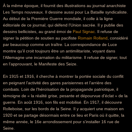
À la même époque, il fournit des illustrations au journal anarchiste
Les Temps nouveaux. Il dessine aussi pour La Bataille syndicaliste.
Au début de la Première Guerre mondiale, il colle à la ligne
éditoriale de ce journal, qui défend l'Union sacrée. Il y publie des
dessins bellicistes, au grand émoi de
Paul Signac
. Il refuse de
signer la pétition de soutien au pacifiste
Romain Rolland
, considéré
par beaucoup comme un traître. La correspondance de Luce
montre qu'il croit toujours être un antimilitariste, voyant dans
l'Allemagne une incarnation du militarisme. Il refuse de signer, tout
en l'approuvant, le Manifeste des Seize.
En 1915 et 1916, il cherche à montrer la portée sociale du conflit
en peignant l'activité des gares parisiennes et l'arrière des
combats. Loin de l'héroïsation de la propagande patriotique, il
témoigne de « la réalité grise, pesante et dépourvue d'éclat » de la
guerre. En août 1916, son fils est mobilisé. En 1917, il découvre
Rolleboise, sur les bords de la Seine. Il y acquiert une maison en
1920 et se partage désormais entre ce lieu et Paris où il quitte, la
même année, le 16e arrondissement pour s'installer 16 rue de
Seine.