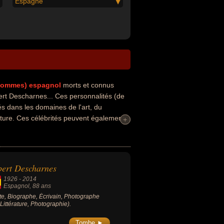
Espagne
hommes)
espagnol
morts et connus
t Descharnes... Ces personnalités (de
és dans les domaines de l'art, du
rature. Ces célébrités peuvent également
+
+
rtraitiste, biographe ou écrivain. En ce
 par exemple.
ert Descharnes
1926
-
2014
Espagnol
, 88 ans
ste, Biographe, Écrivain, Photographe
, Littérature, Photographie).
Tombe ►