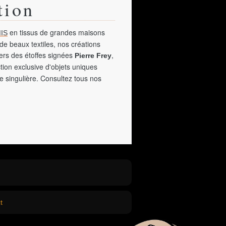
tion
en tissus de grandes maisons
IS
de beaux textiles, nos créations
vers des étoffes signées
,
Pierre Frey
tion exclusive d'objets uniques
e singulière. Consultez tous nos
t