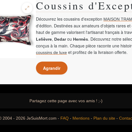
Coussins d'Excep
Découvrez les coussins d'exception
MAISON TRAM
d'édition. Destinées aux amateurs d'objets rares et 
haut de gamme valorisent l'artisanat français à tra
,
ou
. Découvrez notre sélec
Lelièvre
Dedar
Hermès
conçus à la main. Chaque pièce raconte une histoir
et profitez de la livraison offerte.
coussins de luxe
Agrandir
Partagez cette page avec vos amis ! ;-)
© 2004 - 2026 JeSuisMort.com -
FAQ
-
Mentions
-
Plan du site
-
Contac