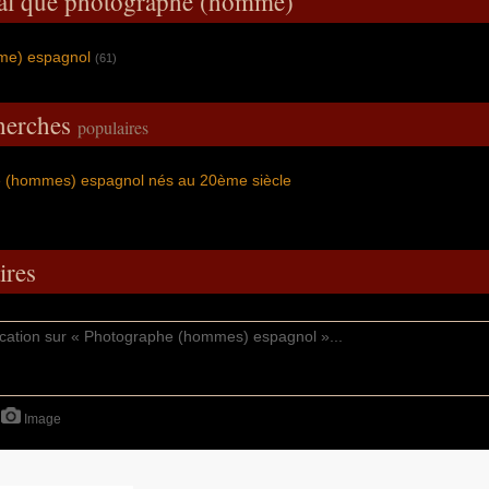
ral que photographe (homme)
mme) espagnol
(61)
cherches
populaires
 (hommes) espagnol nés au 20ème siècle
res
Image