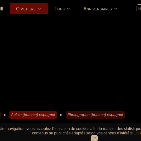
Cimetière
Tops
Anniversaires
►
Artiste (homme) espagnol
►
Photographe (homme) espagnol
tre navigation, vous acceptez l'utilisation de cookies afin de réaliser des statistiq
contenus ou publicités adaptés selon vos centres d'intérêts.
En s
OK