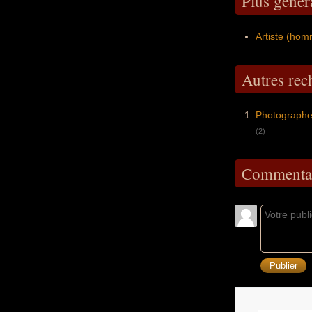
Plus géné
Artiste (ho
Autres re
Photographe
(2)
Commentai