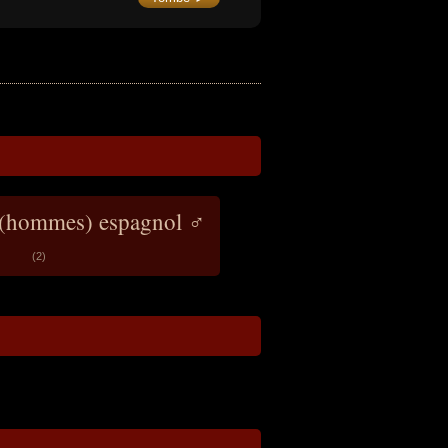
 (hommes) espagnol ♂
(2)