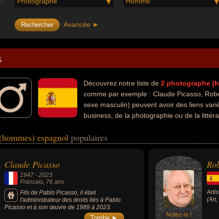
:
Photographe
Homme
Avancée ►
s
Découvrez notre liste de
2
photographe (
comme par exemple : Claude Picasso, Rober
sexe masculin) peuvent avoir des liens vari
business, de la photographie ou de la litté
, descendant de célébrité, entrepreneur, homme d'affaire, photographe po
 (hommes) espagnol
populaires
s nationalités au moment de leurs morts, ils peuvent avoir été francais
Claude Picasso
Rob
1947
-
2023
Francais
, 76 ans
Arti
Fils de Pablo Picasso, il était
(Art
l'administrateur des droits liés à Pablo
Picasso et à son œuvre de 1989 à 2023.
Notez-le !
Tombe ►