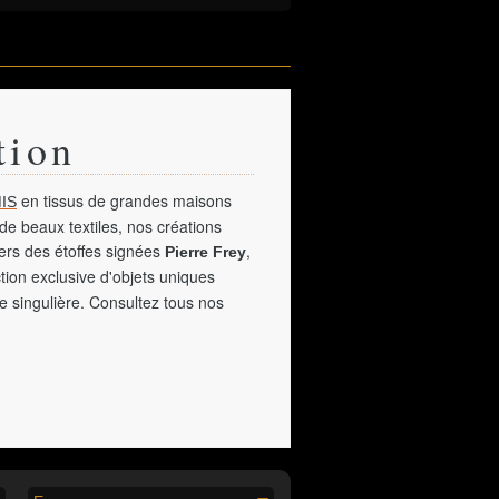
tion
en tissus de grandes maisons
IS
de beaux textiles, nos créations
vers des étoffes signées
,
Pierre Frey
tion exclusive d'objets uniques
e singulière. Consultez tous nos