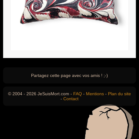
Partagez cette page avec vos amis ! ;-)
© 2004 - 2026 JeSuisMort.com -
FAQ
-
Mentions
-
Plan du site
-
Contact