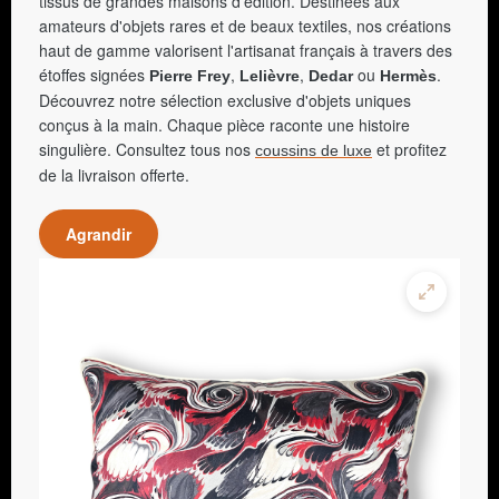
tissus de grandes maisons d'édition. Destinées aux
amateurs d'objets rares et de beaux textiles, nos créations
haut de gamme valorisent l'artisanat français à travers des
étoffes signées
,
,
ou
.
Pierre Frey
Lelièvre
Dedar
Hermès
Découvrez notre sélection exclusive d'objets uniques
conçus à la main. Chaque pièce raconte une histoire
singulière. Consultez tous nos
et profitez
coussins de luxe
de la livraison offerte.
Agrandir