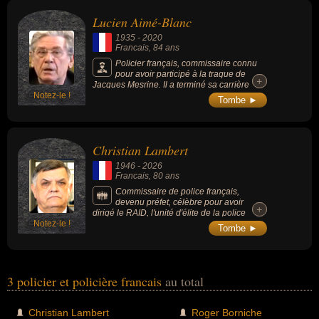
Lucien Aimé-Blanc
1935
-
2020
Francais
, 84 ans
Policier français, commissaire connu
pour avoir participé à la traque de
+
+
Jacques Mesrine. Il a terminé sa carrière
Notez-le !
comme Contrôleur Général de la Police
Tombe ►
nationale et fut chef adjoint de la brigade de
recherche et d'intervention (Antigang), chef
adjoint de la brigade des stupéfiants et
dirigea l'OCRB (Office central de lutte contre
Christian Lambert
le crime organisé).
1946
-
2026
Francais
, 80 ans
Commissaire de police français,
devenu préfet, célèbre pour avoir
+
+
dirigé le RAID, l'unité d'élite de la police
Notez-le !
nationale, et notamment pour avoir mené
Tombe ►
l'assaut lors de la prise d'otages de la
maternelle de Neuilly en 1993. Proche de
Nicolas Sarkozy, il a dirigé le Service de
protection des hautes personnalités (SPHP)
au début des années 2000. Son mandat en
3 policier et policière francais
au total
tant que préfet de la Seine-Saint-Denis, de
2010 à 2013, a fortement médiatisé son profil
d'homme à poigne en raison de sa politique
Christian Lambert
Roger Borniche