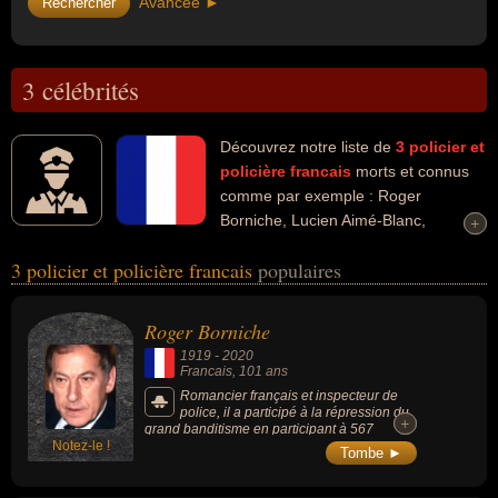
Avancée ►
3 célébrités
Découvrez notre liste de
3
policier et
policière
francais
morts et connus
comme par exemple : Roger
Borniche, Lucien Aimé-Blanc,
+
+
Christian Lambert... Ces personnalités peuvent avoir des liens
3 policier et policière francais
populaires
variés dans les domaines de l'art, de la justice ou de la littérature.
Ces célébrités peuvent également avoir été artiste, écrivain,
homme de loi, romancier, romancier policier, chef de la police,
Roger Borniche
fonctionnaire, haut fonctionnaire, homme d'état ou préfet.
1919
-
2020
Francais
, 101 ans
Romancier français et inspecteur de
police, il a participé à la répression du
+
+
grand banditisme en participant à 567
Notez-le !
arrestations. Il a publié 28 livres dont certains
Tombe ►
ont inspiré le cinéma.