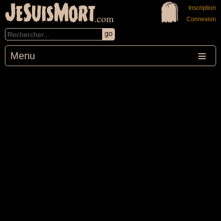
JeSuisMort
Inscription
.com
Connexion
Menu