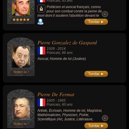
Francais
, 95 ans
Politicien et avocat français, connu
pour son combat contre la peine de
+
+
mort dont il soutient l'abolition devant le
Parlement en 1981, proche de François
Tombe ►
Mitterrand, membre du Parti socialiste, il est
successivement garde des Sceaux de 1981
à 1986, président du Conseil constitutionnel
de 1986 à 1995 et sénateur des Hauts-de-
Pierre Gonzalez de Gaspard
Seine de 1995 à 2011. Tout au long de son
engagement politique, il prend position pour
1928
-
2014
la réinsertion des détenus, pour une série
Francais
, 86 ans
d'évolutions du Code pénal ainsi que pour la
Avocat, Homme de loi (Justice).
lutte contre l'antisémitisme et contre
l'homophobie.
Notez-le !
Tombe ►
Pierre De Fermat
1605
-
1665
Francais
, 60 ans
Artiste, Écrivain, Homme de loi, Magistrat,
Mathématicien, Physicien, Poète,
+
+
Scientifique (Art, Justice, Littérature,
Science).
Notez-le !
Tombe ►