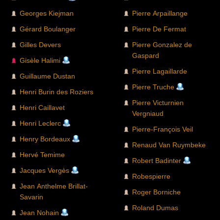
Georges Kiejman
Pierre Arpaillange
Gérard Boulanger
Pierre De Fermat
Gilles Devers
Pierre Gonzalez de
Gaspard
Gisèle Halimi
Pierre Lagaillarde
Guillaume Dustan
Pierre Truche
Henri Burin des Roziers
Pierre Victurnien
Henri Caillavet
Vergniaud
Henri Leclerc
Pierre-François Veil
Henry Bordeaux
Renaud Van Ruymbeke
Hervé Temime
Robert Badinter
Jacques Vergès
Robespierre
Jean Anthelme Brillat-
Roger Borniche
Savarin
Roland Dumas
Jean Nohain