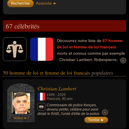
Avancée ►
67 célébrités
Découvrez notre liste de
67
homme
de loi et femme de loi
francais
morts et connus comme par exemple
: Christian Lambert, Robespierre,
+
+
Pierre-François Veil, Simone Veil, Eugène Poubelle, Gisèle Halimi,
50 homme de loi et femme de loi francais
populaires
Roger Borniche, Didier Bergès, Louis Lépine, Jean Tiberi... Ces
personnalités peuvent avoir des liens variés dans les domaines de
la justice, de l'histoire, de la politique, de la guerre, people, de la
Christian Lambert
politique de centre, de l'udf, de l'art, de la littérature, de la fraude
1946
-
2026
ou de la politique de droite. Ces célébrités peuvent également avoir
Francais
, 80 ans
été chef de la police, fonctionnaire, haut fonctionnaire, homme
Commissaire de police français,
devenu préfet, célèbre pour avoir
d'état, policier, préfet, avocat, homme politique, révolutionnaire,
+
+
dirigé le RAID, l'unité d'élite de la police
descendant de célébrité, académicien, député, député européen,
Notez-le !
nationale, et notamment pour avoir mené
Tombe ►
l'assaut lors de la prise d'otages de la
magistrat, membre du conseil constitutionnel, ministre, ministre
maternelle de Neuilly en 1993. Proche de