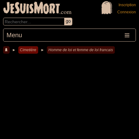
JeSuisMort
Inscription
.com
Connexion
Menu
►
Cimetière
►
Homme de loi et femme de loi francais