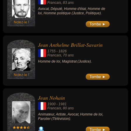
Francais
, 83 ans
Avocat, Député, Homme d'état, Homme de
loi, Homme politique (Justice, Politique).
Notez-le !
Tombe ►
Jean Anthelme Brillat-Savarin
1755
-
1826
Francais
, 70 ans
Homme de loi, Magistrat (Justice).
Notez-le !
Tombe ►
Jean Nohain
1900
-
1981
Francais
, 80 ans
Animateur, Artiste, Avocat, Homme de loi,
Parolier (Télévision).
Tombe ►