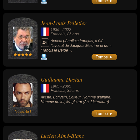
Tombe ►
procès contre l'ancien nazi en 1987.
Jean-Louis Pelletier
1936
-
2022
Francais
, 86 ans
Avocat pénaliste français, a été
l’avocat de Jacques Mesrine et de «
Francis le Belge ».
Tombe ►
Guillaume Dustan
1965
-
2005
Francais
, 39 ans
Artiste, Écrivain, Éditeur, Homme d'affaire,
Homme de loi, Magistrat (Art, Littérature).
Notez-le !
Tombe ►
Lucien Aimé-Blanc