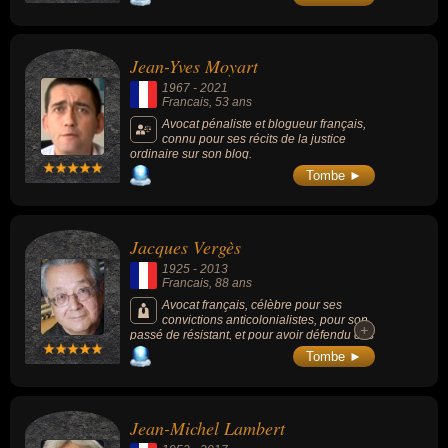
Jean-Yves Moyart
1967
-
2021
Francais
, 53 ans
Avocat pénaliste et blogueur français,
connu pour ses récits de la justice
ordinaire sur son blog.
Tombe ►
Jacques Vergès
1925
-
2013
Francais
, 88 ans
Avocat français, célèbre pour ses
convictions anticolonialistes, pour son
+
+
passé de résistant, et pour avoir défendu des
personnes ayant commis des crimes
Tombe ►
particulièrement graves, tel que l'auteur de
crimes contre l'humanité Klaus Barbie lors de
son procès à Lyon en 1987, ou le terroriste
international Carlos.
Jean-Michel Lambert