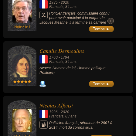
1935
-
2020
Francais
, 84 ans
Policier français, commissaire connu
pour avoir participé à la traque de
+
+
Jacques Mesrine. Il a terminé sa carrière
Notez-le !
comme Contrôleur Général de la Police
Tombe ►
nationale et fut chef adjoint de la brigade de
recherche et d'intervention (Antigang), chef
adjoint de la brigade des stupéfiants et
dirigea l'OCRB (Office central de lutte contre
Camille Desmoulins
le crime organisé).
1760
-
1794
Francais
, 34 ans
Avocat, Homme de loi, Homme politique
(Histoire).
Tombe ►
Nicolas Alfonsi
1936
-
2020
Francais
, 83 ans
Politicien français, sénateur de 2001 à
2014, mort du coronavirus.