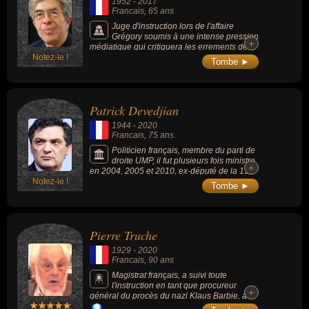
1952
-
2017
Francais
, 65 ans
Juge d'instruction lors de l'affaire
Grégory soumis à une intense pression
+
+
médiatique qui critiquera les errements de
Notez-le !
son instruction, après deux inculpations et
Tombe ►
incarcérations infructueuses, celle de
Bernard Laroche puis celle de Christine
Villemin.
Patrick Devedjian
1944
-
2020
Francais
, 75 ans
Politicien français, membre du parti de
droite UMP, il fut plusieurs fois ministre
+
+
en 2004, 2005 et 2010, ex-député de la 13e
Notez-le !
circonscription des Hauts-de-Seine et
Tombe ►
président du conseil départemental des
Hauts-de-Seine depuis 2007.
Pierre Truche
1929
-
2020
Francais
, 90 ans
Magistrat français, a suivi toute
l'instruction en tant que procureur
+
+
général du procès du nazi Klaus Barbie, a
occupé le siège du ministère public lors du