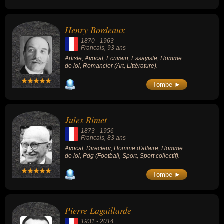
Henry Bordeaux
1870
-
1963
Francais
, 93 ans
Artiste, Avocat, Écrivain, Essayiste, Homme
de loi, Romancier (Art, Littérature).
Tombe ►
Jules Rimet
1873
-
1956
Francais
, 83 ans
Avocat, Directeur, Homme d'affaire, Homme
de loi, Pdg (Football, Sport, Sport collectif).
Tombe ►
Pierre Lagaillarde
1931
-
2014