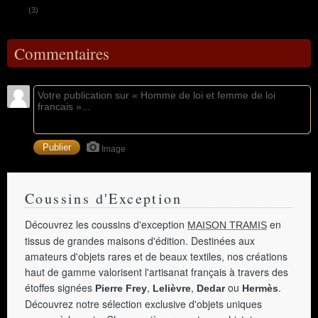
(3)
Commentaires
Image
Coussins d'Exception
Découvrez les coussins d'exception
en
MAISON TRAMIS
tissus de grandes maisons d'édition. Destinées aux
amateurs d'objets rares et de beaux textiles, nos créations
haut de gamme valorisent l'artisanat français à travers des
étoffes signées
,
,
ou
.
Pierre Frey
Lelièvre
Dedar
Hermès
Découvrez notre sélection exclusive d'objets uniques