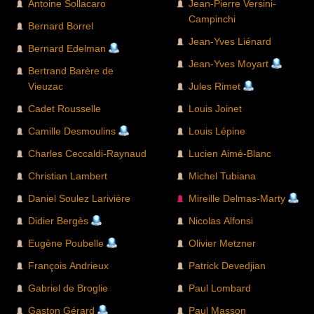
Antoine Sollacaro
Jean-Pierre Versini-
Campinchi
Bernard Borrel
Jean-Yves Liénard
Bernard Edelman
Jean-Yves Moyart
Bertrand Barère de
Vieuzac
Jules Rimet
Cadet Rousselle
Louis Joinet
Camille Desmoulins
Louis Lépine
Charles Ceccaldi-Raynaud
Lucien Aimé-Blanc
Christian Lambert
Michel Tubiana
Daniel Soulez Larivière
Mireille Delmas-Marty
Didier Bergès
Nicolas Alfonsi
Eugène Poubelle
Olivier Metzner
François Andrieux
Patrick Devedjian
Gabriel de Broglie
Paul Lombard
Gaston Gérard
Paul Masson