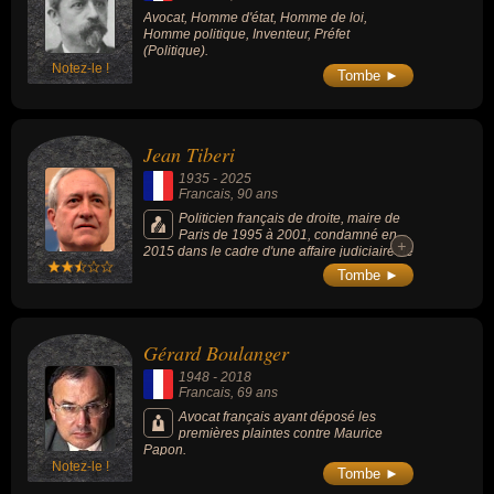
Avocat, Homme d'état, Homme de loi,
Homme politique, Inventeur, Préfet
(Politique).
Notez-le !
Tombe ►
Jean Tiberi
1935
-
2025
Francais
, 90 ans
Politicien français de droite, maire de
Paris de 1995 à 2001, condamné en
+
+
2015 dans le cadre d'une affaire judiciaire de
faux électeurs.
Tombe ►
Gérard Boulanger
1948
-
2018
Francais
, 69 ans
Avocat français ayant déposé les
premières plaintes contre Maurice
Papon.
Notez-le !
Tombe ►