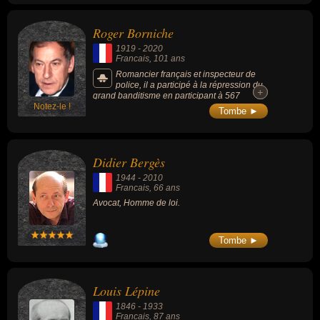
Roger Borniche
1919
-
2020
Francais
, 101 ans
Romancier français et inspecteur de
police, il a participé à la répression du
+
+
grand banditisme en participant à 567
Notez-le !
arrestations. Il a publié 28 livres dont certains
Tombe ►
ont inspiré le cinéma.
Didier Bergès
1944
-
2010
Francais
, 66 ans
Avocat, Homme de loi.
Tombe ►
Louis Lépine
1846
-
1933
Francais
, 87 ans