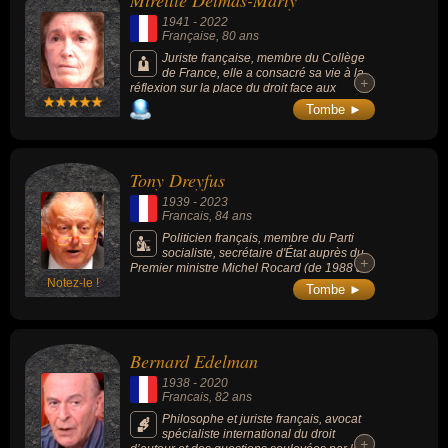
1941
-
2022
Française
, 80 ans
Juriste française, membre du Collège
de France, elle a consacré sa vie à la
+
+
réflexion sur la place du droit face aux
transformations du monde contemporain,
Tombe ►
avec un regard incisif et profondément
humaniste.
Tony Dreyfus
1939
-
2023
Francais
, 84 ans
Politicien français, membre du Parti
socialiste, secrétaire d'État auprès du
+
+
Premier ministre Michel Rocard (de 1988 à
Notez-le !
1991), maire du 10e arrondissement de
Tombe ►
Paris (de 1995 à 2008) et député de la 5e
circonscription de Paris (de 1997 à 2012).
Bernard Edelman
1938
-
2020
Francais
, 82 ans
Philosophe et juriste français, avocat
spécialiste international du droit
+
+