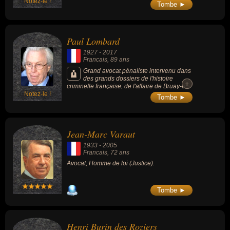
Notez-le !
Tombe ►
Paul Lombard
1927
-
2017
Francais
, 89 ans
Grand avocat pénaliste intervenu dans
des grands dossiers de l'histoire
+
+
criminelle française, de l'affaire de Bruay-en-
Notez-le !
Artois à celle du petit Grégory.
Tombe ►
Jean-Marc Varaut
1933
-
2005
Francais
, 72 ans
Avocat, Homme de loi (Justice).
Tombe ►
Henri Burin des Roziers