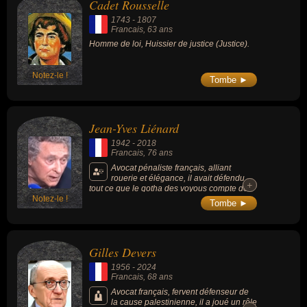
Cadet Rousselle
1743
-
1807
Francais
, 63 ans
Homme de loi, Huissier de justice (Justice).
Notez-le !
Tombe ►
Jean-Yves Liénard
1942
-
2018
Francais
, 76 ans
Avocat pénaliste français, alliant
rouerie et élégance, il avait défendu
+
+
tout ce que le gotha des voyous compte de
Notez-le !
noms redoutables comme Michel Gabarres
Tombe ►
(« le roi des gitans »), le clan des frères
Hornec, les parrains marseillais Jean-Luc et
Bernard Barresi, Richard Casanova (l’un des
piliers de la Brise de mer), mais aussi
Gilles Devers
Bernard Tapie ou Gérard Depardieu.
1956
-
2024
Francais
, 68 ans
Avocat français, fervent défenseur de
la cause palestinienne, il a joué un rôle