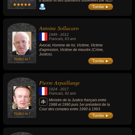
d’auteur et des questions soulevées par la
propriété intellectuelle, il est aussi l’auteur
Tombe ►
d’une œuvre importante installée à la
frontière du droit et de la philosophie.
Antoine Sollacaro
1949
-
2012
Francais
, 63 ans
Avocat, Homme de loi, Victime, Victime
d'agression, Victime de meurtre (Crime,
Justice).
Notez-le !
Tombe ►
Pierre Arpaillange
1924
-
2017
Francais
, 92 ans
Ministre de la Justice français entre
1988 et 1990 puis 1er président de la
Cour des comptes entre 1990 à 1993.
Notez-le !
Tombe ►