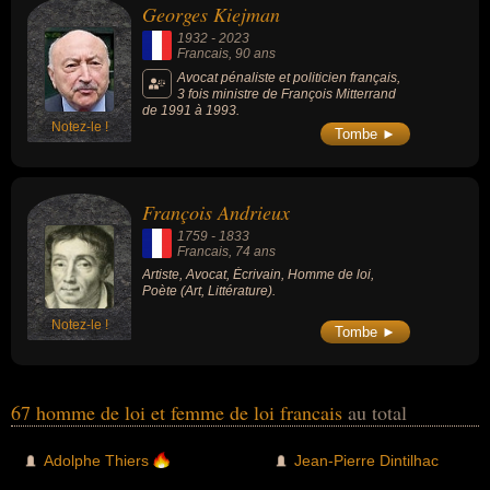
Georges Kiejman
1932
-
2023
Francais
, 90 ans
Avocat pénaliste et politicien français,
3 fois ministre de François Mitterrand
de 1991 à 1993.
Notez-le !
Tombe ►
François Andrieux
1759
-
1833
Francais
, 74 ans
Artiste, Avocat, Écrivain, Homme de loi,
Poète (Art, Littérature).
Notez-le !
Tombe ►
67 homme de loi et femme de loi francais
au total
Adolphe Thiers
Jean-Pierre Dintilhac