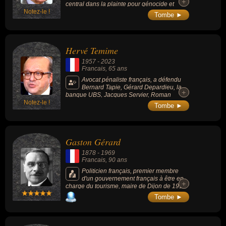
+
+
central dans la plainte pour génocide et
Notez-le !
crimes de guerre déposée contre Israël à la
Tombe ►
CPI en 2024.
Hervé Temime
1957
-
2023
Francais
, 65 ans
Avocat pénaliste français, a défendu
Bernard Tapie, Gérard Depardieu, la
+
+
banque UBS, Jacques Servier, Roman
Notez-le !
Polanski, François-Marie Banier dans
Tombe ►
l'affaire Bettencourt ou encore Nathalie Baye,
Catherine Deneuve, Patrick Bruel, Alain
Afflelou et Laura Smet. Il était l'ex-
compagnon de l'actrice Valérie Lemercier.
Gaston Gérard
1878
-
1969
Francais
, 90 ans
Politicien français, premier membre
d'un gouvernement français à être en
+
+
charge du tourisme, maire de Dijon de 1919
à 1935, député de la Côte-d'Or dans les
Tombe ►
années 1930 et plus brièvement sous-
secrétaire d'État sous la IIIe République.