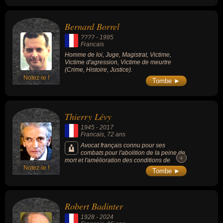
Bernard Borrel
???? -
1995
Francais
Homme de loi, Juge, Magistrat, Victime,
Victime d'agression, Victime de meurtre
(Crime, Histoire, Justice).
Notez-le !
Tombe ►
Thierry Lévy
1945
-
2017
Francais
, 72 ans
Avocat français connu pour ses
combats pour l'abolition de la peine de
+
+
mort et l'amélioration des conditions de
Notez-le !
détention.
Tombe ►
Robert Badinter
1928
-
2024