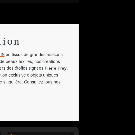
tion
en tissus de grandes maisons
IS
de beaux textiles, nos créations
vers des étoffes signées
,
Pierre Frey
tion exclusive d'objets uniques
e singulière. Consultez tous nos