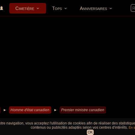
Cimetière
Tops
Anniversaires
►
Homme d'état canadien
►
Premier ministre canadien
tre navigation, vous acceptez l'utilisation de cookies afin de réaliser des statistiq
contenus ou publicités adaptés selon vos centres d'intérêts.
En s
OK