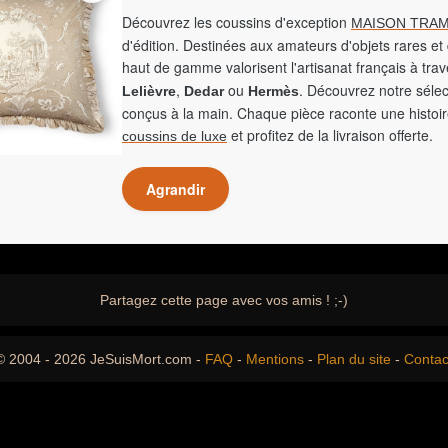
Découvrez les coussins d'exception
MAISON TRAM
d'édition. Destinées aux amateurs d'objets rares et 
haut de gamme valorisent l'artisanat français à tra
,
ou
. Découvrez notre sélec
Lelièvre
Dedar
Hermès
conçus à la main. Chaque pièce raconte une histoir
et profitez de la livraison offerte.
coussins de luxe
Agrandir
Partagez cette page avec vos amis ! ;-)
© 2004 - 2026 JeSuisMort.com -
FAQ
-
Mentions
-
Plan du site
-
Contac