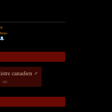
ll
udeau
istre canadien ♂
(11)