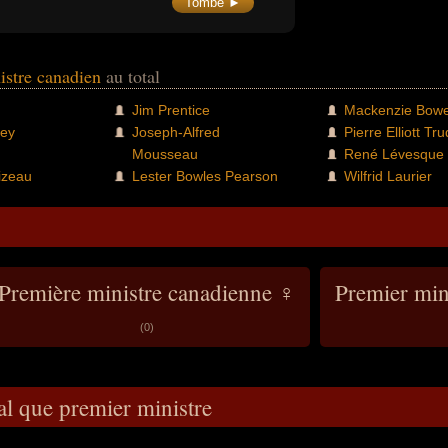
Tombe ►
istre canadien
au total
Jim Prentice
Mackenzie Bowe
ney
Joseph-Alfred
Pierre Elliott Tr
Mousseau
René Lévesque
izeau
Lester Bowles Pearson
Wilfrid Laurier
Première ministre canadienne ♀
Premier min
(0)
al que premier ministre