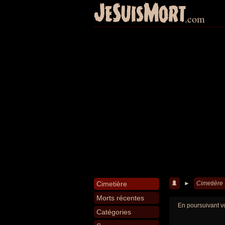
JeSuisMort
.com
Cimetière
►
Cimetière
Morts récentes
En poursuivant vo
Catégories