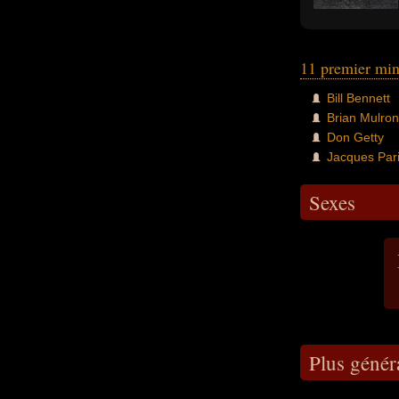
11 premier min
Bill Bennett
Brian Mulro
Don Getty
Jacques Par
Sexes
Plus génér