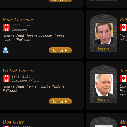
René Lévesque
Bil
???? - ????
Canadien
Homme d'état, Homme politique, Premier
Homm
ministre (Politique).
mini
Notez-le !
Tombe ►
Wilfrid Laurier
Jac
1841
-
1919
Canadien
, 77 ans
Homme d'état, Premier ministre (Histoire,
Écon
Politique).
Homm
Scie
Notez-le !
Tombe ►
Don Getty
Mac