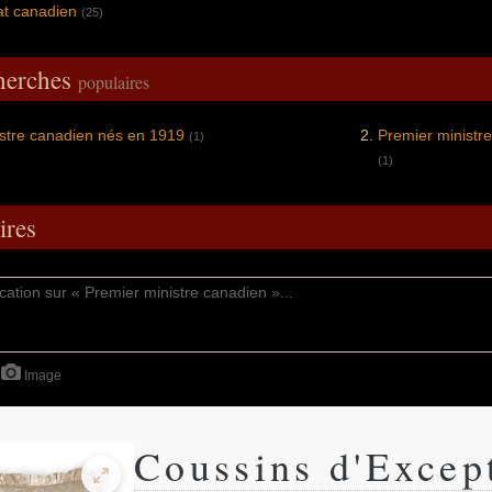
t canadien
(25)
cherches
populaires
stre canadien nés en 1919
Premier ministr
(1)
(1)
res
Image
Coussins d'Excep