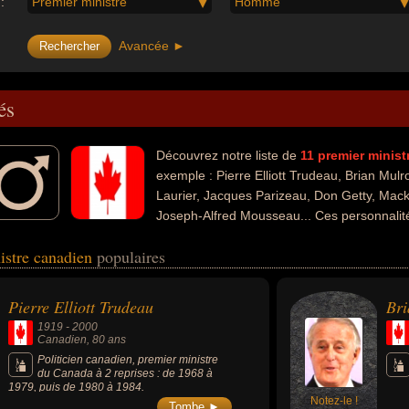
:
Premier ministre
Homme
Avancée ►
és
Découvrez notre liste de
11
premier minist
exemple : Pierre Elliott Trudeau, Brian Mulr
Laurier, Jacques Parizeau, Don Getty, Mac
Joseph-Alfred Mousseau... Ces personnalit
les domaines de la politique, de la justice, de l'histoire, de la science
istre canadien
populaires
té député, homme d'état, homme politique, président d'un parti politi
tre, scientifique ou homme d'affaire.
Pierre Elliott Trudeau
Bri
1919
-
2000
Canadien
, 80 ans
Politicien canadien, premier ministre
du Canada à 2 reprises : de 1968 à
1979, puis de 1980 à 1984.
Notez-le !
Tombe ►