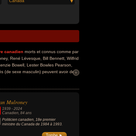
Canada
re
canadien
morts et connus comme par
oney, René Lévesque, Bill Bennett, Wilfrid
kenzie Bowell, Lester Bowles Pearson,
és (de sexe masculin) peuvent avoir des
+
+
 ou du business. Ces célébrités peuvent
que, avocat, homme de loi, économiste,
an Mulroney
1939
-
2024
Canadien
, 84 ans
Politicien canadien, 18e premier
ministre du Canada de 1984 à 1993.
Tombe ►