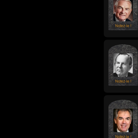
Notez-le !
Notez-le !
Notez-le !