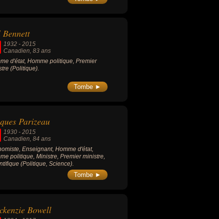
l Bennett
1932
-
2015
Canadien
, 83 ans
e d'état, Homme politique, Premier
stre (Politique).
Tombe ►
ques Parizeau
1930
-
2015
Canadien
, 84 ans
omiste, Enseignant, Homme d'état,
e politique, Ministre, Premier ministre,
ntifique (Politique, Science).
Tombe ►
kenzie Bowell