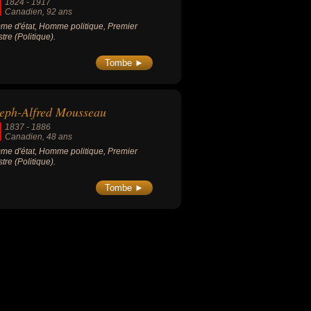
1824
-
1917
Canadien
, 92 ans
e d'état, Homme politique, Premier
stre (Politique).
Tombe ►
eph-Alfred Mousseau
1837
-
1886
Canadien
, 48 ans
e d'état, Homme politique, Premier
stre (Politique).
Tombe ►