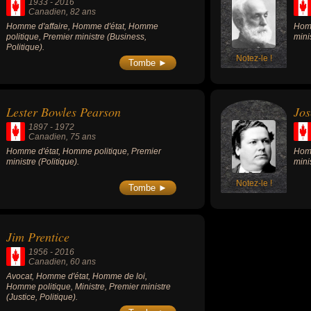
1933
-
2016
Canadien
, 82 ans
Homme d'affaire, Homme d'état, Homme
Homm
politique, Premier ministre (Business,
mini
Politique).
Notez-le !
Tombe ►
Lester Bowles Pearson
Jos
1897
-
1972
Canadien
, 75 ans
Homme d'état, Homme politique, Premier
Homm
ministre (Politique).
mini
Notez-le !
Tombe ►
Jim Prentice
1956
-
2016
Canadien
, 60 ans
Avocat, Homme d'état, Homme de loi,
Homme politique, Ministre, Premier ministre
(Justice, Politique).