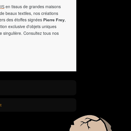
en tissus de grandes maisons
IS
de beaux textiles, nos créations
vers des étoffes signées
,
Pierre Frey
tion exclusive d'objets uniques
e singulière. Consultez tous nos
t