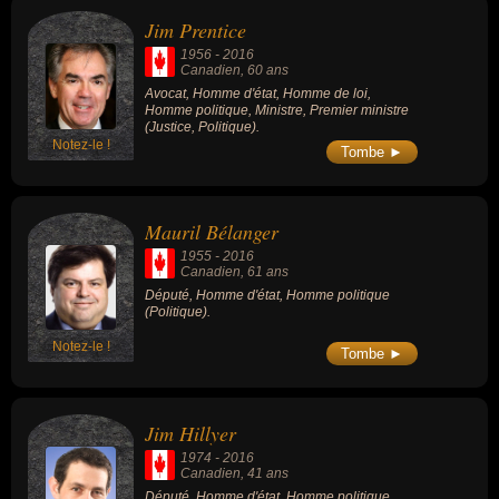
Jim Prentice
1956
-
2016
Canadien
, 60 ans
Avocat, Homme d'état, Homme de loi,
Homme politique, Ministre, Premier ministre
(Justice, Politique).
Notez-le !
Tombe ►
Mauril Bélanger
1955
-
2016
Canadien
, 61 ans
Député, Homme d'état, Homme politique
(Politique).
Notez-le !
Tombe ►
Jim Hillyer
1974
-
2016
Canadien
, 41 ans
Député, Homme d'état, Homme politique