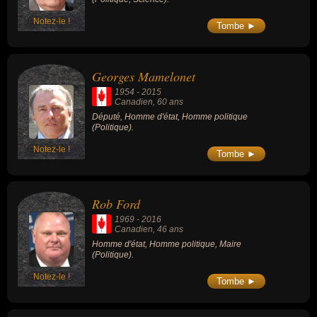
Notez-le !
Tombe ►
Georges Mamelonet
1954
-
2015
Canadien
, 60 ans
Député, Homme d'état, Homme politique
(Politique).
Notez-le !
Tombe ►
Rob Ford
1969
-
2016
Canadien
, 46 ans
Homme d'état, Homme politique, Maire
(Politique).
Notez-le !
Tombe ►