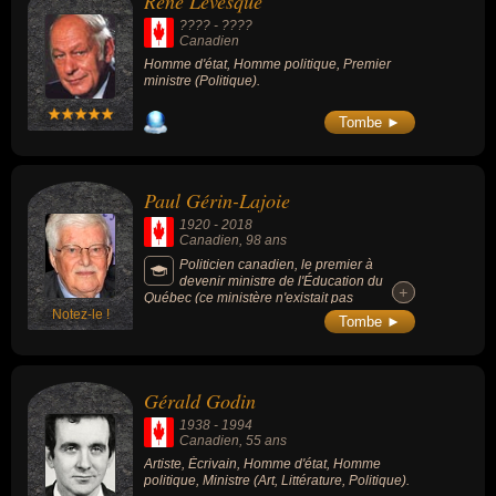
René Lévesque
???? - ????
Canadien
Homme d'état, Homme politique, Premier
ministre (Politique).
Tombe ►
Paul Gérin-Lajoie
1920
-
2018
Canadien
, 98 ans
Politicien canadien, le premier à
devenir ministre de l'Éducation du
+
+
Québec (ce ministère n'existait pas
Notez-le !
jusqu'alors, le clergé accomplissant cette
Tombe ►
tâche). Considéré comme l'un des « pères
fondateurs du Québec moderne », il a laissé
sa marque sur 3 générations jusqu’en
Afrique et en Haïti. Il est le père de la
Gérald Godin
doctrine Gérin-Lajoie.
1938
-
1994
Canadien
, 55 ans
Artiste, Écrivain, Homme d'état, Homme
politique, Ministre (Art, Littérature, Politique).