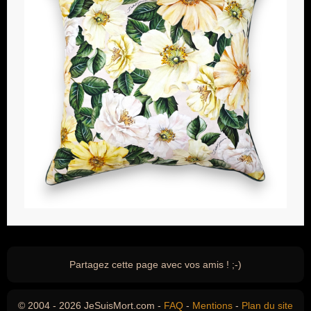
Partagez cette page avec vos amis ! ;-)
© 2004 - 2026 JeSuisMort.com -
FAQ
-
Mentions
-
Plan du site