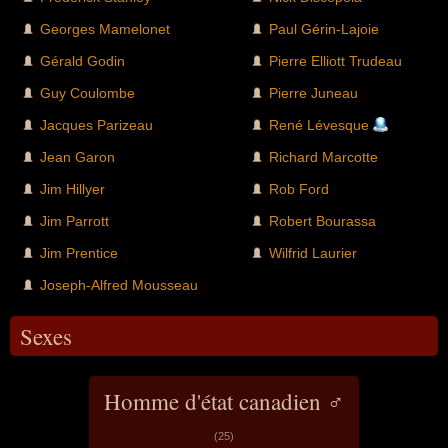
Georges Mamelonet
Paul Gérin-Lajoie
Gérald Godin
Pierre Elliott Trudeau
Guy Coulombe
Pierre Juneau
Jacques Parizeau
René Lévesque
Jean Garon
Richard Marcotte
Jim Hillyer
Rob Ford
Jim Parrott
Robert Bourassa
Jim Prentice
Wilfrid Laurier
Joseph-Alfred Mousseau
Sexes
Homme d'état canadien ♂
(25)