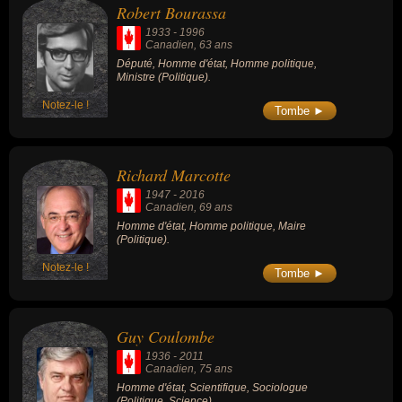
Robert Bourassa
1933
-
1996
Canadien
, 63 ans
Député, Homme d'état, Homme politique,
Ministre (Politique).
Notez-le !
Tombe ►
Richard Marcotte
1947
-
2016
Canadien
, 69 ans
Homme d'état, Homme politique, Maire
(Politique).
Notez-le !
Tombe ►
Guy Coulombe
1936
-
2011
Canadien
, 75 ans
Homme d'état, Scientifique, Sociologue
(Politique, Science).