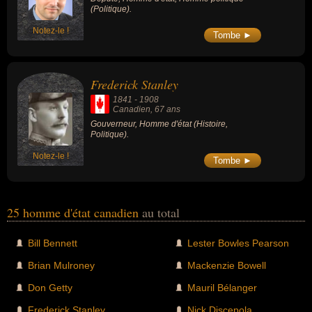
(Politique).
Notez-le !
Tombe ►
Frederick Stanley
1841
-
1908
Canadien
, 67 ans
Gouverneur, Homme d'état (Histoire,
Politique).
Notez-le !
Tombe ►
25 homme d'état canadien
au total
Bill Bennett
Lester Bowles Pearson
Brian Mulroney
Mackenzie Bowell
Don Getty
Mauril Bélanger
Frederick Stanley
Nick Discepola