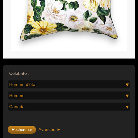
Célébrité :
Homme d'état
Homme
Canada
Avancée ►