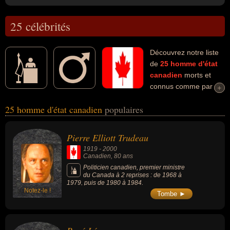
25 célébrités
Découvrez notre liste
de
25
homme d'état
canadien
morts et
connus comme par
+
+
exemple : Pierre Elliott Trudeau, René Lévesque, Paul Gérin-
25 homme d'état canadien
populaires
Lajoie, Gérald Godin, Jean Garon, Nick Discepola, Bill Bennett,
Pierre Juneau, Wilfrid Laurier, Jim Parrott... Ces personnalités (de
sexe masculin) peuvent avoir des liens variés dans les domaines
Pierre Elliott Trudeau
de la politique, de la justice, de l'art, de la littérature, du business,
1919
-
2000
de l'histoire ou de la science. Ces célébrités peuvent également
Canadien
, 80 ans
avoir été député, homme politique, premier ministre, président d'un
Politicien canadien, premier ministre
du Canada à 2 reprises : de 1968 à
parti politique, avocat, homme de loi, ministre, ministre de
1979, puis de 1980 à 1984.
l'éducation, artiste, écrivain, économiste, scientifique, homme
Notez-le !
Tombe ►
d'affaire, maire, cardiologue ou médecin.