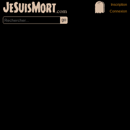
JeSuisMort
Inscription
.com
Connexion