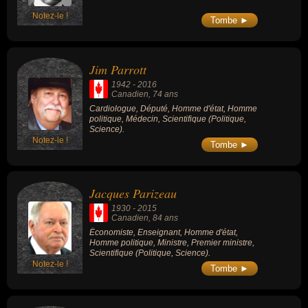
Notez-le !
Tombe ►
Jim Parrott
1942
-
2016
Canadien
, 74 ans
Cardiologue, Député, Homme d'état, Homme
politique, Médecin, Scientifique (Politique,
Science).
Notez-le !
Tombe ►
Jacques Parizeau
1930
-
2015
Canadien
, 84 ans
Économiste, Enseignant, Homme d'état,
Homme politique, Ministre, Premier ministre,
Scientifique (Politique, Science).
Notez-le !
Tombe ►