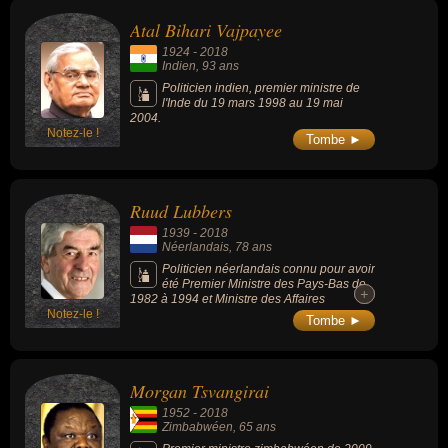
de la politique ou de la guerre. Ces célébrités peuvent également
Atal Bihari Vajpayee
avoir été artiste, écrivain, homme d'état, poète, homme politique,
1924
-
2018
ministre, militaire, président, victime, victime d'agression ou victime
Indien
, 93 ans
de meurtre. En ce qui concerne leurs nationalités au moment de
Politicien indien, premier ministre de
l'Inde du 19 mars 1998 au 19 mai
leurs morts, ils peuvent avoir été indien, néerlandais, zimbabwéen
2004.
ou ukrainien par exemple.
Notez-le !
Tombe ►
Ruud Lubbers
1939
-
2018
Néerlandais
, 78 ans
Politicien néerlandais connu pour avoir
été Premier Ministre des Pays-Bas de
+
+
1982 à 1994 et Ministre des Affaires
Notez-le !
économiques de 1973 à 1977, mais
Tombe ►
également Haut Commissaire des Nations
unies pour les réfugiés de 2001 à 2005 et
Chef politique de l'Appel démocrate-chrétien
de 1982 à 1994.
Morgan Tsvangirai
1952
-
2018
Zimbabwéen
, 65 ans