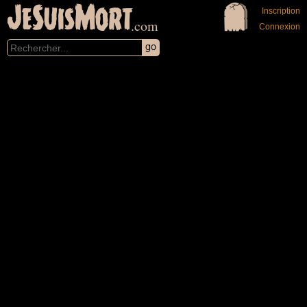
JeSuisMort
Inscription
.com
Connexion