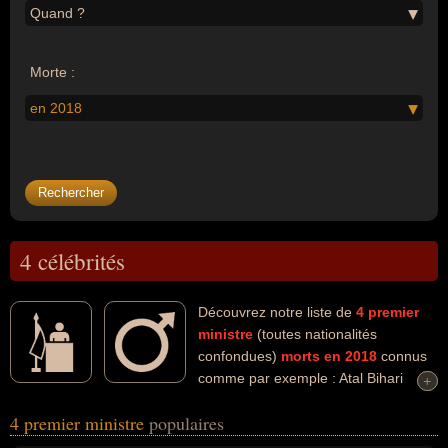
Quand ?
Morte :
en 2018
4 célébrités
Découvrez notre liste de
4
premier
ministre
(toutes nationalités
confondues)
morts en 2018
connus
comme par exemple : Atal Bihari
+
+
Vajpayee, Ruud Lubbers, Morgan Tsvangirai, Alexandre
4 premier ministre
populaires
Zakhartchenko... Ces personnalités (de sexe masculin) peuvent
avoir des liens variés dans les domaines de l'art, de la littérature,