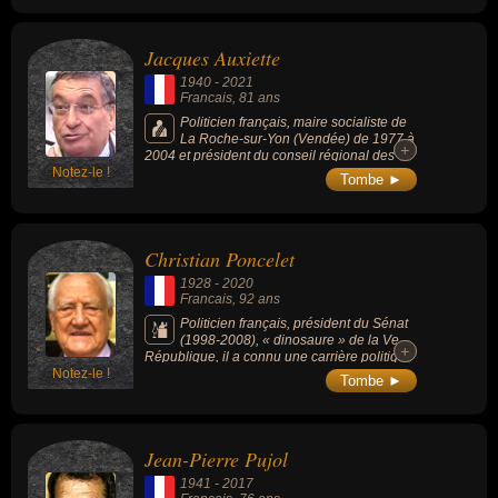
Jacques Auxiette
1940
-
2021
Francais
, 81 ans
Politicien français, maire socialiste de
La Roche-sur-Yon (Vendée) de 1977 à
+
+
2004 et président du conseil régional des
Notez-le !
Pays-de-la-Loire de 2004 à 2015.
Tombe ►
Christian Poncelet
1928
-
2020
Francais
, 92 ans
Politicien français, président du Sénat
(1998-2008), « dinosaure » de la Ve
+
+
République, il a connu une carrière politique
Notez-le !
de plus d’un demi-siècle cumulant à lui seul
Tombe ►
150 années de mandats électifs : il est ainsi
l’une des personnalités contemporaines à la
longévité politique la plus longue.
Jean-Pierre Pujol
1941
-
2017