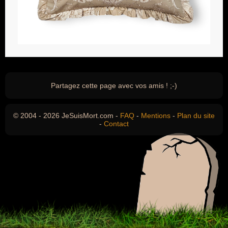
Partagez cette page avec vos amis ! ;-)
© 2004 - 2026 JeSuisMort.com -
FAQ
-
Mentions
-
Plan du site
-
Contact