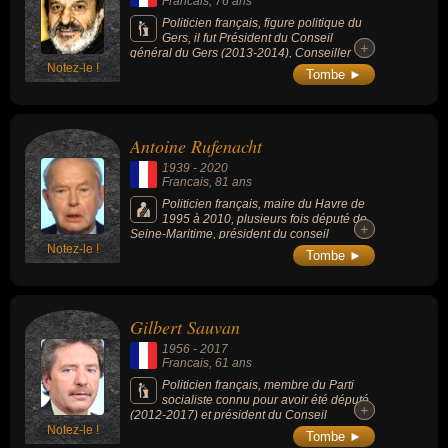
Francais
, 76 ans
Politicien français, figure politique du
Gers, il fut Président du Conseil
+
+
général du Gers (2013-2014), Conseiller
Notez-le !
général du Gers pendant + de 20 ans (1994-
Tombe ►
2015), Maire de Nogaro (1989-2008) et
Député de la 1re circonscription du Gers
(2001-2002).
Antoine Rufenacht
1939
-
2020
Francais
, 81 ans
Politicien français, maire du Havre de
1995 à 2010, plusieurs fois député de
+
+
Seine-Maritime, président du conseil
Notez-le !
régional de Haute-Normandie de 1992 à
Tombe ►
1998 et secrétaire d'État dans le
gouvernement Barre entre 1976 et 1978.
Gilbert Sauvan
1956
-
2017
Francais
, 61 ans
Politicien français, membre du Parti
socialiste connu pour avoir été député
+
+
(2012-2017) et président du Conseil
Notez-le !
départemental (2012-2017) des Alpes-de-
Tombe ►
Haute-Provence.