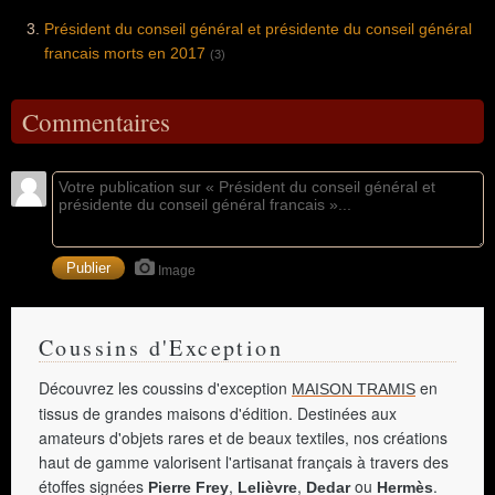
Président du conseil général et présidente du conseil général
francais morts en 2017
(3)
Commentaires
Image
Coussins d'Exception
Découvrez les coussins d'exception
en
MAISON TRAMIS
tissus de grandes maisons d'édition. Destinées aux
amateurs d'objets rares et de beaux textiles, nos créations
haut de gamme valorisent l'artisanat français à travers des
étoffes signées
,
,
ou
.
Pierre Frey
Lelièvre
Dedar
Hermès