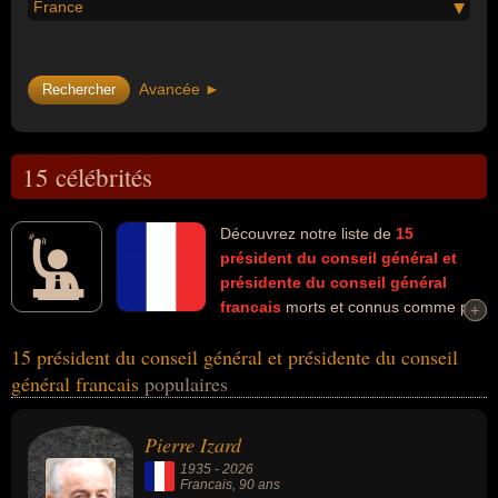
France
Avancée ►
15 célébrités
Découvrez notre liste de
15
président du conseil général et
présidente du conseil général
francais
morts et connus comme par
+
+
exemple : Pierre Izard, Patrick Devedjian, Philippe Leroy, Louis
15 président du conseil général et présidente du conseil
Besson, Jacques Chirac, Jean-François Deniau, Michel
général francais
populaires
Diefenbacher, Lucette Michaux-Chevry, Jacques Auxiette, Christian
Poncelet... Ces personnalités peuvent avoir des liens variés dans
les domaines de la médecine, du parti socialiste, de la politique, de
Pierre Izard
la politique de gauche, de la science, de la justice, de la politique
1935
-
2026
de droite, de l'ump, people, de l'art ou de la littérature. Ces
Francais
, 90 ans