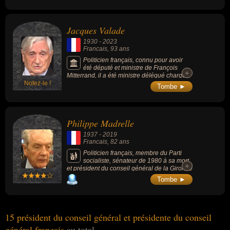
Jacques Valade
1930
-
2023
Francais
, 93 ans
Politicien français, connu pour avoir
été député et ministre de François
+
+
Mitterrand, il a été ministre délégué chargé
Notez-le !
de la Recherche et de l'Enseignement
Tombe ►
Supérieur de 1987 à 1988.
Philippe Madrelle
1937
-
2019
Francais
, 82 ans
Politicien français, membre du Parti
socialiste, sénateur de 1980 à sa mort
+
+
et président du conseil général de la Gironde
entre 1976 et 2015.
Tombe ►
15 président du conseil général et présidente du conseil
général francais
au total