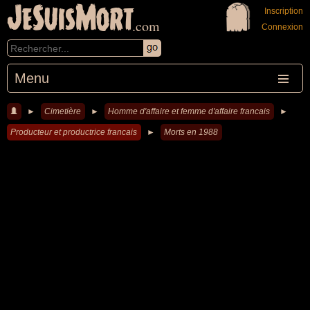
JeSuisMort
Inscription
.com
Connexion
Menu
►
Cimetière
►
Homme d'affaire et femme d'affaire francais
►
Producteur et productrice francais
►
Morts en 1988