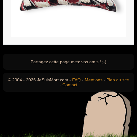
Partagez cette page avec vos amis ! ;-)
© 2004 - 2026 JeSuisMort.com -
FAQ
-
Mentions
-
Plan du site
-
Contact