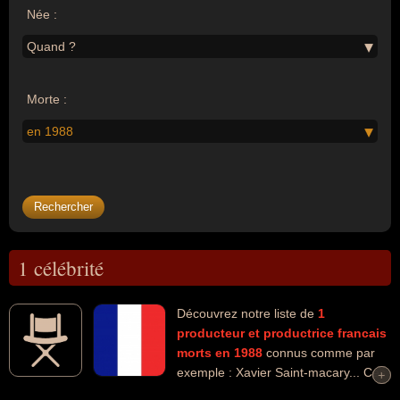
Née :
Quand ?
Morte :
en 1988
1 célébrité
Découvrez notre liste de
1
producteur et productrice
francais
morts en 1988
connus comme par
exemple : Xavier Saint-macary... Ces
+
+
personnalités peuvent avoir des liens variés dans les domaines de