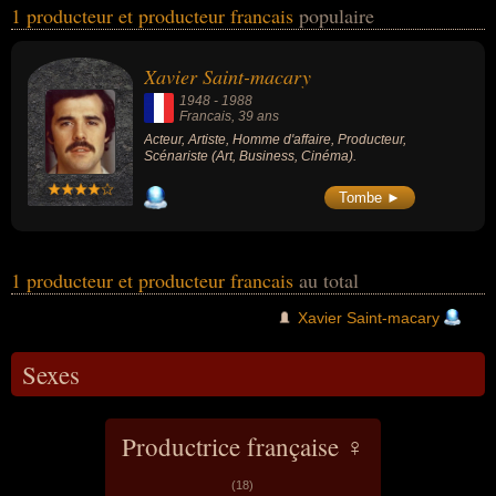
1 producteur et producteur francais
populaire
l'art, du business ou du cinéma. Ces célébrités peuvent également
avoir été acteur, artiste, homme d'affaire ou scénariste.
Xavier Saint-macary
1948
-
1988
Francais
, 39 ans
Acteur, Artiste, Homme d'affaire, Producteur,
Scénariste (Art, Business, Cinéma).
Tombe ►
1 producteur et producteur francais
au total
Xavier Saint-macary
Sexes
Productrice française ♀
(18)