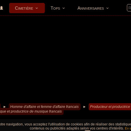
Cimetière
Tops
Anniversaires
►
Homme d'affaire et femme d'affaire francais
►
Producteur et productrice 
que et productrice de musique francais
tre navigation, vous acceptez l'utilisation de cookies afin de réaliser des statistiq
contenus ou publicités adaptés selon vos centres d'intérêts.
En s