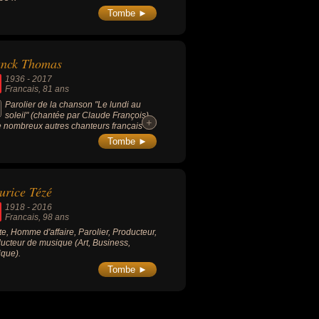
Tombe ►
anck Thomas
1936
-
2017
Francais
, 81 ans
Parolier de la chanson "Le lundi au
soleil" (chantée par Claude François)
+
+
e nombreux autres chanteurs français
e Sylvie Vartan, Michel Polnareff,
Tombe ►
ert Bécaud, Joe Dassin, Gérard
ner...
rice Tézé
1918
-
2016
Francais
, 98 ans
ste, Homme d'affaire, Parolier, Producteur,
ucteur de musique (Art, Business,
que).
Tombe ►