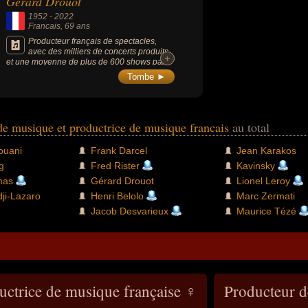
Gérard Drouot
1952
-
2022
Francais
, 69 ans
Producteur français de spectacles,
avec des milliers de concerts produits,
+
+
et une moyenne de plus de 600 shows par
an, il est l'un des acteurs majeurs de la
Tombe ►
production musicale en France. Il a produit
les concerts français de Bruce Springsteen,
AC/DC ou Elton John.
de musique et productrice de musique francais
au total
ouani
Frank Darcel
Jean Karakos
g
Fred Rister
Kavinsky
mas
Gérard Drouot
Lionel Leroy
ji-Lazaro
Henri Belolo
Marc Zermati
Jacob Desvarieux
Maurice Tézé
uctrice de musique française ♀
Producteur d