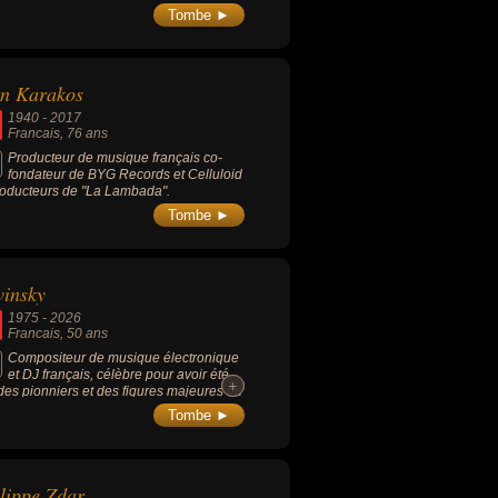
on du magasin de disques parisien Open
Tombe ►
et et fut une figure centrale de la contre-
ure en France dans les années 1970 et
.
an Karakos
1940
-
2017
Francais
, 76 ans
Producteur de musique français co-
fondateur de BYG Records et Celluloid
roducteurs de "La Lambada".
Tombe ►
insky
1975
-
2026
Francais
, 50 ans
Compositeur de musique électronique
et DJ français, célèbre pour avoir été
+
+
 des pionniers et des figures majeures du
ant musical synthwave (sonorités rétro-
Tombe ►
ristes inspirées des années 1980), son
eau emblématique "Nightcall" a acquis
renommée mondiale après avoir servi
hème d'ouverture au film "Drive" (2011),
lippe Zdar
u pour sur son alter ego (un homme