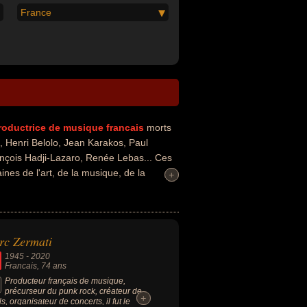
France
roductrice de musique
francais
morts
 Henri Belolo, Jean Karakos, Paul
nçois Hadji-Lazaro, Renée Lebas... Ces
nes de l'art, de la musique, de la
+
+
éo ou de variétés. Ces célébrités peuvent
eur, punk, imprésario, producteur de
usical, chanteur, chanteur de variétés,
de déportation.
rc Zermati
1945
-
2020
Francais
, 74 ans
Producteur français de musique,
précurseur du punk rock, créateur de
+
+
ls, organisateur de concerts, il fut le