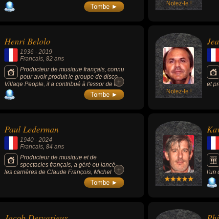
2000 comme « Love is Gone » et du tube
Notez-le !
patr
Tombe ►
des Black Eyed Peas « I gotta feeling ».
Mark
cult
1980
Henri Belolo
Je
1936
-
2019
Francais
, 82 ans
Producteur de musique français, connu
pour avoir produit le groupe de disco
+
+
Village People, il a contribué à l'essor de la
et p
dance, la disco et la house en France en
Notez-le !
Tombe ►
écrivant pour Gala, Eiffel 65 et Village
People.
Paul Lederman
Kav
1940
-
2024
Francais
, 84 ans
Producteur de musique et de
spectacles français, a géré ou lancé
+
+
les carrières de Claude François, Michel
l'un
Polnareff, Mike Brant, Thierry Le Luron,
cour
Tombe ►
Coluche, Les Inconnus, Michèle Torr, Hervé
futu
Vilard...
morc
une 
de t
Jacob Desvarieux
Phi
conn