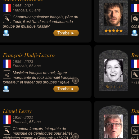
ress
1955
-
2021
d'un
Francais
, 65 ans
stud
la m
Chanteur et guitariste français, père du
popu
Zouk, il est l'un des cofondateurs du
cult
groupe de musique Kassav'.
cons
conn
Fren
Tombe ►
d'en
memb
télé
(Cas
lors
Fren
olym
dans
François Hadji-Lazaro
Re
étai
Bass
1956
-
2023
Francais
, 66 ans
Musicien français de rock, figure
marquante du rock alternatif français,
+
+
fondateur et leader des groupes Pigalle
» (1
(1982-1998, 2007-2022) et Les Garçons
Notez-la !
» (1
Tombe ►
bouchers (1986-1997).
(195
Lionel Leroy
Dan
1956
-
2021
Francais
, 65 ans
Chanteur français, interprète de
musique de génériques pour séries
+
+
télévisées comme « Goldorak » (1982), «
en 1