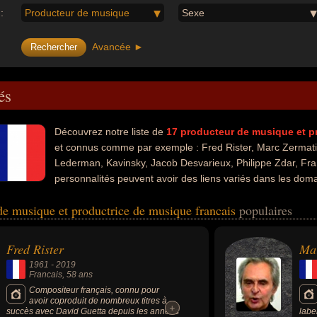
:
Producteur de musique
Sexe
Avancée ►
és
Découvrez notre liste de
17
producteur de musique et p
et connus comme par exemple : Fred Rister, Marc Zermati,
Lederman, Kavinsky, Jacob Desvarieux, Philippe Zdar, Fra
personnalités peuvent avoir des liens variés dans les domai
que, de la radio, du rock, du business, du cinéma, du jeux, du jeux vid
de musique et productrice de musique francais
populaires
té animateur, animateur de radio, artiste, dj, homme d'affaire, product
 acteur, compositeur, compositeur de musique électronique, arrangeur m
ien, chanteur de rock, compositeur de rock, parolier, victime ou victime 
Fred Rister
Ma
1961
-
2019
Francais
, 58 ans
Compositeur français, connu pour
avoir coproduit de nombreux titres à
+
+
succès avec David Guetta depuis les années
labe