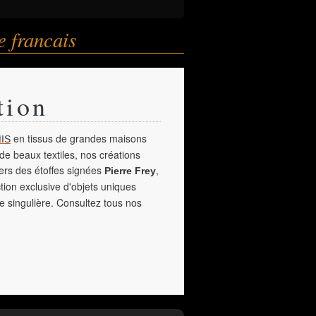
e francais
tion
en tissus de grandes maisons
IS
de beaux textiles, nos créations
vers des étoffes signées
,
Pierre Frey
tion exclusive d'objets uniques
e singulière. Consultez tous nos