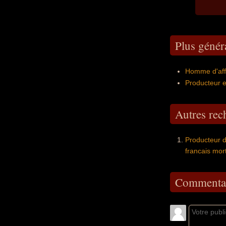
Plus génér
Homme d'affa
Producteur e
Autres re
Producteur d
francais mor
Commentai