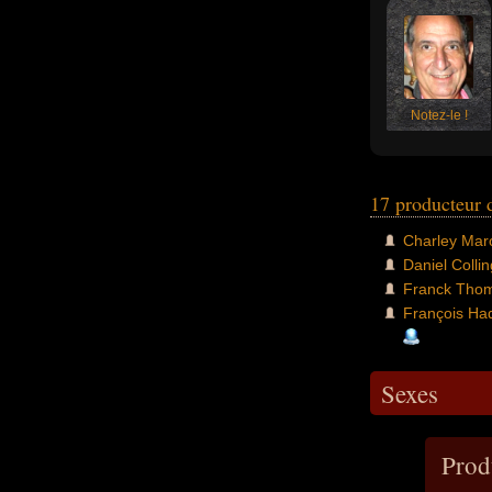
Notez-le !
17 producteur 
Charley Mar
Daniel Collin
Franck Tho
François Had
Sexes
Prod