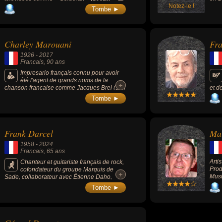
Ulysse 31 » (1981) ou « Starsky et Hutch »
Notez-le !
Tombe ►
(1978). Il était l'ex-mari de la chanteuse
Sheila.
Charley Marouani
Fr
1926
-
2017
Francais
, 90 ans
Impresario français connu pour avoir
été l'agent de grands noms de la
+
+
chanson française comme Jacques Brel (son
et d
1er artiste), Joe Dassin, Henri Salvador,
comm
Tombe ►
Claude Nougaro, Barbara, Salvatore Adamo,
Gilb
Serge Reggiani, Gilbert Bécaud mais
Berli
également Sylvie Vartan, Julien Clerc ou
encore Richard Anthony.
Frank Darcel
Mau
1958
-
2024
Francais
, 65 ans
Arti
Chanteur et guitariste français de rock,
Prod
cofondateur du groupe Marquis de
+
+
Musi
Sade, collaborateur avec Étienne Daho,
militant nationaliste et séparatiste breton.
Tombe ►