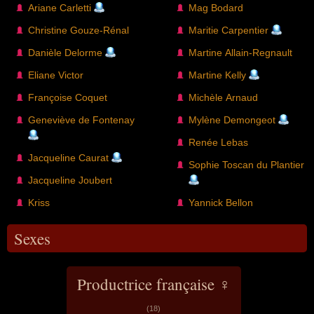
Ariane Carletti
Mag Bodard
Christine Gouze-Rénal
Maritie Carpentier
Danièle Delorme
Martine Allain-Regnault
Eliane Victor
Martine Kelly
Françoise Coquet
Michèle Arnaud
Geneviève de Fontenay
Mylène Demongeot
Renée Lebas
Jacqueline Caurat
Sophie Toscan du Plantier
Jacqueline Joubert
Kriss
Yannick Bellon
Sexes
Productrice française ♀
(18)