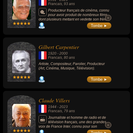
Francais
, 93 ans
Producteur français de cinéma, connu
pour avoir produit de nombreux films,
+
+
dont plusieurs mettant en vedette son frère
Jean-Paul Belmondo, notamment des
Tombe ►
succès comme "Le Marginal" et "Flic ou
Voyou".
Gilbert Carpentier
1920
-
2000
Francais
, 80 ans
Artiste, Compositeur, Parolier, Producteur
(Art, Cinéma, Musique, Télévision).
Tombe ►
Claude Villers
1944
-
2023
Francais
, 79 ans
Journaliste et homme de radio et de
télévision français, une des grandes
+
+
voix de France Inter, connu pour son
émission « Tribunal des flagrants délires »
Tombe ►