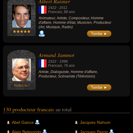
Albert Raisner
1922
-
2011
Francais
, 88 ans
Animateur, Artiste, Compositeur, Homme
d'affaire, Homme d'état, Musicien, Producteur
(Art, Musique, Radio).
Tombe ►
Armand Jammot
1922
-
1998
Francais
, 76 ans
Artiste, Dialoguiste, Homme d'affaire,
Producteur, Scénariste (Télévision).
Notez-le !
Tombe ►
130 producteur francais
au total
Abel Gance
Jacques Nahum
Alain Belmondo
Jacques Perrin