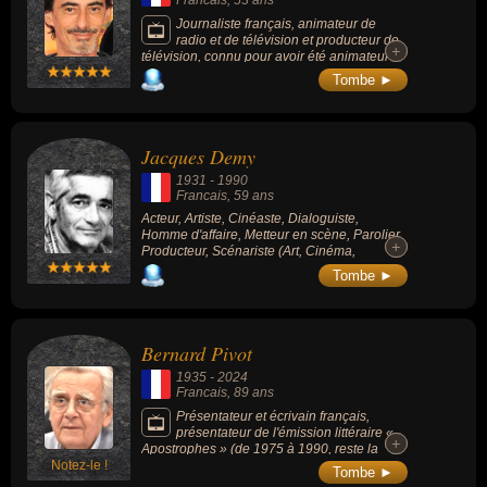
Journaliste français, animateur de
radio et de télévision et producteur de
+
+
télévision, connu pour avoir été animateur
sur Canal+ en animant l'émission culte
Tombe ►
«Nulle part ailleurs» pendant 3 ans. Il avait
notamment co-animé et co-produit de 1997 à
2000 la première partie de la quotidienne
«Nulle part ailleurs» avec Alexandre
Jacques Demy
Devoise. Il présentera d'ailleurs la der de
cette émission culte avec Isabelle Giordano
1931
-
1990
en 2001. Spécialisé dans le cinéma, il a
Francais
, 59 ans
également travaillé pour Libération, Les
Acteur, Artiste, Cinéaste, Dialoguiste,
Inrocks, Le Nouvel Obs, France Inter, Radio
Homme d'affaire, Metteur en scène, Parolier,
Nova ou encore Europe 1.
+
+
Producteur, Scénariste (Art, Cinéma,
Télévision).
Tombe ►
Bernard Pivot
1935
-
2024
Francais
, 89 ans
Présentateur et écrivain français,
présentateur de l'émission littéraire «
+
+
Apostrophes » (de 1975 à 1990, reste la
Notez-le !
référence en matière de culture à la
Tombe ►
télévision) et l'émission « Bouillon de culture