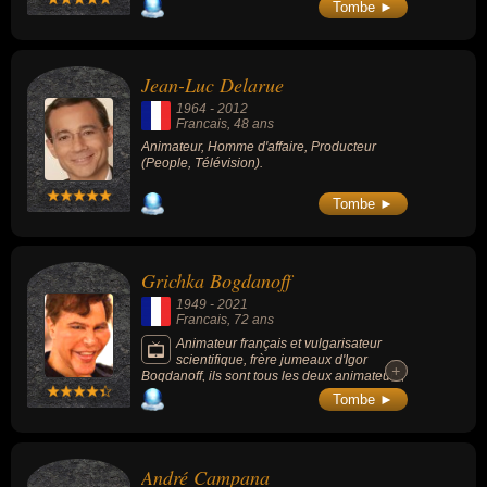
Tombe ►
Jean-Luc Delarue
1964
-
2012
Francais
, 48 ans
Animateur, Homme d'affaire, Producteur
(People, Télévision).
Tombe ►
Grichka Bogdanoff
1949
-
2021
Francais
, 72 ans
Animateur français et vulgarisateur
scientifique, frère jumeaux d'Igor
+
+
Bogdanoff, ils sont tous les deux animateurs,
producteurs de télévision et essayistes,
Tombe ►
s'étant illustrés, depuis les années 1970,
dans les domaines de la vulgarisation
scientifique et de la science-fiction. Ils
suscitent la curiosité du grand public du fait
André Campana
de leur personnalité, de leurs origines