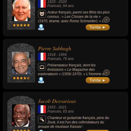
1925
-
2020
Francais
, 94 ans
Acteur français, parmi ses films les plus
connus : « Les Choses de la vie »
+
+
(1970, drame, avec Romy Schneider), « Le
Mépris » (1963, drame, de Jean-Luc Godard,
Tombe ►
avec Brigitte Bardot) ou « Belle de jour »
(1967, comédie, drame, avec Catherine
Deneuve).
Pierre Sabbagh
1918
-
1994
Francais
, 76 ans
Présentateur français, dont les
émissions « Le Magazine des
+
+
explorateurs » (1956-1970), « L'Homme du
XXe siècle » (1961-1964) ou « Le Manège »
Tombe ►
(1964-1965).
Jacob Desvarieux
1955
-
2021
Francais
, 65 ans
Chanteur et guitariste français, père du
Zouk, il est l'un des cofondateurs du
groupe de musique Kassav'.