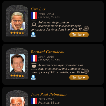
dont l'émission de grands entretiens "À bout
portant" (qui a renouvelé l'art du portrait de
Guy Lux
personnalités), co-créateur et producteur
initial de la mythique collection documentaire
1919
-
2003
"Des trains pas comme les autres" (lancée
Francais
, 83 ans
au début des années 1980 sur Antenne 2 et
devenue une référence de l'émission de
Animateur de jeux et de
voyage).
divertissements télévisés français,
+
+
concepteur des émissions Intervilles, Ring
parade et la Classe, il a inventé et créé au
Tombe ►
total plus de 50 émissions de radio et de
télévision.
Bernard Giraudeau
1947
-
2010
Francais
, 63 ans
Acteur français ayant joué dans les
films « Viens chez moi, j'habite chez
+
+
une copine » (1981, comédie, avec Michel
Blanc), « Le Ruffian » (1983, drame, avec
Tombe ►
Lino Ventura), « Rue Barbare » (1984,
gangsters), « Les Spécialistes » (1985,
action / policier, avec Gérard Lanvin) ou « Le
Fils préféré » (1994, drame, avec Gérard
Jean-Paul Belmondo
Lanvin).
1933
-
2021
Francais
, 88 ans