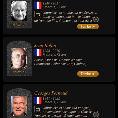
familiales et de leur aspect physique.
1940
-
2017
Francais
, 77 ans
Journaliste et producteur de télévision
français connu pour être le fondateur
+
+
de l'agence Eleb-Campana et pour avoir
Notez-le !
secoué la télévision des années gaullistes et
Tombe ►
renouvelé la démocratie participative en
invitant dans les années 1970 les «vrais
gens» à s'exprimer à la télé.
Jean Rollin
1938
-
2010
Francais
, 72 ans
Artiste, Cinéaste, Homme d'affaire,
Producteur, Scénariste (Art, Cinéma).
Notez-le !
Tombe ►
Georges Pernoud
1947
-
2021
Francais
, 73 ans
Journaliste et animateur français,
présentateur historique de l'émission «
+
+
Thalassa », il avait été l'animateur du