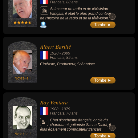
Francais
, 88 ans
Animateur de radio et de télévision
français, il était le plus grand conteur
+
+
de l'histoire de la radio et de la télévision. Il a
travaillé pour Antenne 2, TF1, RTL, Europe 1.
Tombe ►
Albert Barillé
1920
-
2009
Francais
, 89 ans
Cinéaste, Producteur, Scénariste.
Notez-le !
Tombe ►
Ray Ventura
1908
-
1979
Francais
, 70 ans
Chef d'orchestre français, oncle du
chanteur et guitariste Sacha Distel, il
+
+
était également compositeur français,
Notez-le !
arrangeur musical et producteur de cinéma,
Tombe ►