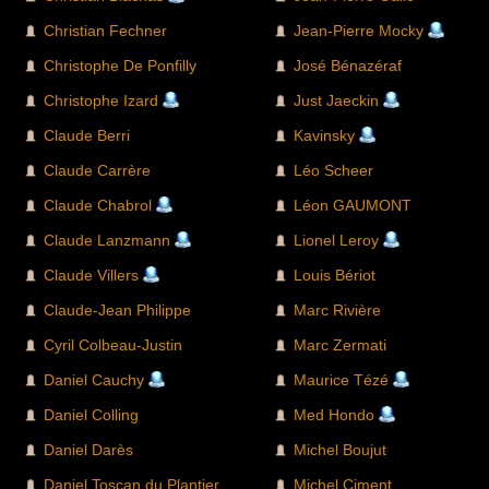
Christian Fechner
Jean-Pierre Mocky
Christophe De Ponfilly
José Bénazéraf
Christophe Izard
Just Jaeckin
Claude Berri
Kavinsky
Claude Carrère
Léo Scheer
Claude Chabrol
Léon GAUMONT
Claude Lanzmann
Lionel Leroy
Claude Villers
Louis Bériot
Claude-Jean Philippe
Marc Rivière
Cyril Colbeau-Justin
Marc Zermati
Daniel Cauchy
Maurice Tézé
Daniel Colling
Med Hondo
Daniel Darès
Michel Boujut
Daniel Toscan du Plantier
Michel Ciment