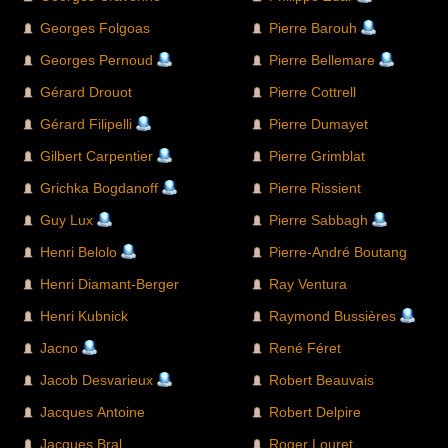
Georges Folgoas
Pierre Barouh
Georges Pernoud
Pierre Bellemare
Gérard Drouot
Pierre Cottrell
Gérard Filipelli
Pierre Dumayet
Gilbert Carpentier
Pierre Grimblat
Grichka Bogdanoff
Pierre Rissient
Guy Lux
Pierre Sabbagh
Henri Belolo
Pierre-André Boutang
Henri Diamant-Berger
Ray Ventura
Henri Kubnick
Raymond Bussières
Jacno
René Féret
Jacob Desvarieux
Robert Beauvais
Jacques Antoine
Robert Delpire
Jacques Bral
Roger Louret