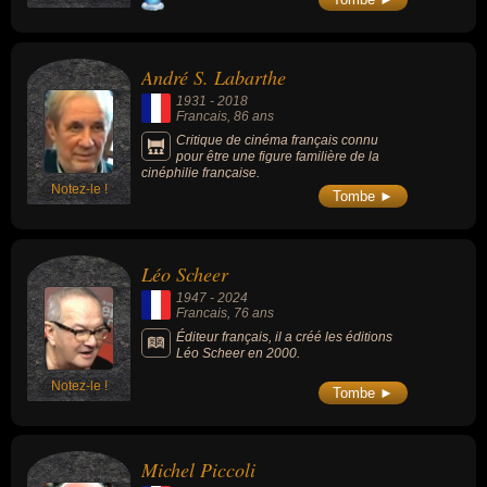
(émission satirique de France Inter qui, au
début des années 1980, a donné libre cours
à l’humour de Pierre Desproges ou Luis
Rego).
André S. Labarthe
1931
-
2018
Francais
, 86 ans
Critique de cinéma français connu
pour être une figure familière de la
cinéphilie française.
Notez-le !
Tombe ►
Léo Scheer
1947
-
2024
Francais
, 76 ans
Éditeur français, il a créé les éditions
Léo Scheer en 2000.
Notez-le !
Tombe ►
Michel Piccoli