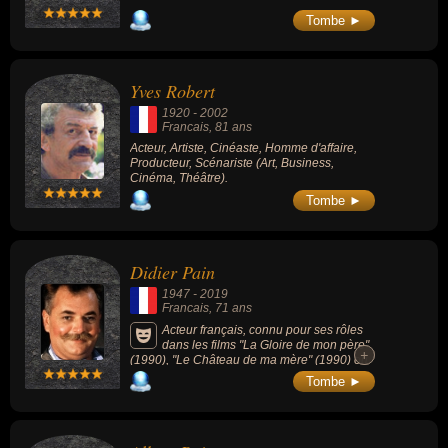
Tombe ►
Yves Robert
1920
-
2002
Francais
, 81 ans
Acteur, Artiste, Cinéaste, Homme d'affaire,
Producteur, Scénariste (Art, Business,
Cinéma, Théâtre).
Tombe ►
Didier Pain
1947
-
2019
Francais
, 71 ans
Acteur français, connu pour ses rôles
dans les films "La Gloire de mon père"
+
+
(1990), "Le Château de ma mère" (1990) ou
encore "Les Visiteurs" (1993). Il était l’oncle
Tombe ►
de Vanessa Paradis dont il avait aidé à
lancer la carrière.