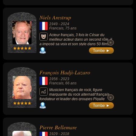
» (de 1991 à 2001). Il crée des
championnats d'orthographe et des dictées
qui remportent un immense succès
Niels Arestrup
populaire.
1949
-
2024
Francais
, 75 ans
Acteur français, 3 fois le César du
meilleur acteur dans un second rôle, il
+
+
a imposé sa voix et son style dans 50 films
environ. Figure de films de Jacques Audiard,
Tombe ►
il est connu pour ses rôle dans « Stavisky »
(1974, biopic, avec Jean-Paul Belmondo), «
De battre mon cœur s’est arrêté » (2005,
drame, avec Romain Duris), « Un prophète »
François Hadji-Lazaro
(2009, gangster), « Quai d’Orsay » (2013,
comédie, avec Thierry Lhermitte), « Au revoir
1956
-
2023
là-haut » (2017, historique, avec Albert
Francais
, 66 ans
Dupontel).
Musicien français de rock, figure
marquante du rock alternatif français,
+
+
fondateur et leader des groupes Pigalle
(1982-1998, 2007-2022) et Les Garçons
Tombe ►
bouchers (1986-1997).
Pierre Bellemare
1929
-
2018