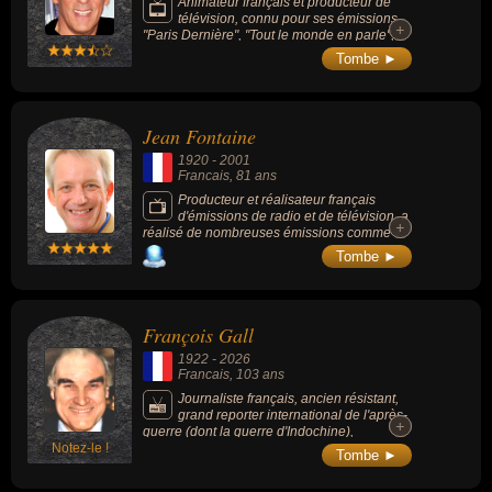
Animateur français et producteur de
télévision, connu pour ses émissions
+
+
"Paris Dernière", "Tout le monde en parle",
"On a tout essayé", "Salut les Terriens !".
Tombe ►
Jean Fontaine
1920
-
2001
Francais
, 81 ans
Producteur et réalisateur français
d'émissions de radio et de télévision, a
+
+
réalisé de nombreuses émissions comme «
Discoparade » (radio), « Allegro » (tv) et
Tombe ►
animé les émissions « Prestige de la
Musique » (radio).
François Gall
1922
-
2026
Francais
, 103 ans
Journaliste français, ancien résistant,
grand reporter international de l'après-
+
+
guerre (dont la guerre d'Indochine),
Notez-le !
romancier et essayiste (nombreux ouvrages
Tombe ►
à succès en collaboration étroite avec son
frère, Jacques Gall), réalisateur et producteur