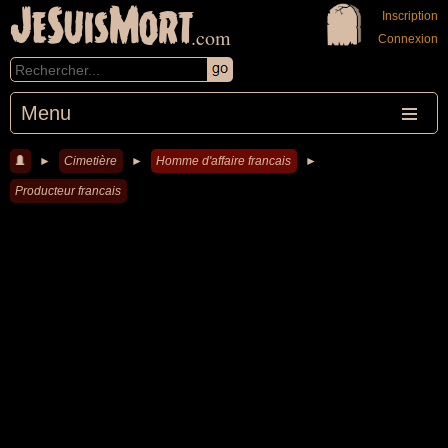
JeSuisMort
Inscription
.com
Connexion
Menu
►
Cimetière
►
Homme d'affaire francais
►
Producteur francais