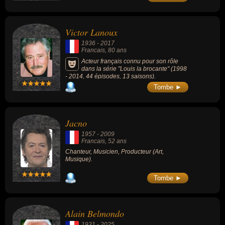
célèbre pour son orchestre à sketches et ses
spectacles avec ses « Collégiens ». Au cours
des années 1930, il joue un rôle non
négligeable pour la promotion du jazz en
Victor Lanoux
France.
1936
-
2017
Francais
, 80 ans
Acteur français connu pour son rôle
dans la série "Louis la brocante" (1998
- 2014, 44 épisodes, 13 saisons).
Tombe ►
Jacno
1957
-
2009
Francais
, 52 ans
Chanteur, Musicien, Producteur (Art,
Musique).
Tombe ►
Alain Belmondo
1931
-
2025