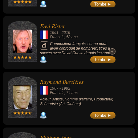
"magazine de la mer" sur France 3 pendant
Tombe ►
presque 40 ans (de 1980 à 2017).
Fred Rister
1961
-
2019
Francais
, 58 ans
Compositeur français, connu pour
avoir coproduit de nombreux titres à
+
+
succès avec David Guetta depuis les années
2000 comme « Love is Gone » et du tube
Tombe ►
des Black Eyed Peas « I gotta feeling ».
Raymond Bussières
1907
-
1982
Francais
, 74 ans
Acteur, Artiste, Homme d'affaire, Producteur,
Scénariste (Art, Cinéma).
Tombe ►
Philippe Zdar