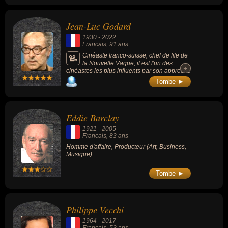
» (1975-1976), « L'École des fans » (1977-
1998), « Dimanche Martin » (1980-1998) ou
« Incroyable mais vrai » (1980-1983).
Jean-Luc Godard
1930
-
2022
Francais
, 91 ans
Cinéaste franco-suisse, chef de file de
la Nouvelle Vague, il est l'un des
+
+
cinéastes les plus influents par son approche
radicale, entière et provocatrice. Ses films les
Tombe ►
plus connus sont « À bout de souffle » (1960,
drame, avec Jean-Paul Belmondo), « Le
Mépris » (1963, drame, avec Brigitte Bardot),
« Pierrot le Fou » (1965, road movie, avec
Eddie Barclay
Jean-Paul Belmondo), « Sauve qui peut (la
vie) » (1980, drame, avec Jacques Dutronc)
1921
-
2005
ou « Histoire(s) du cinéma » (1980).
Francais
, 83 ans
Homme d'affaire, Producteur (Art, Business,
Musique).
Tombe ►
Philippe Vecchi
1964
-
2017
Francais
, 53 ans