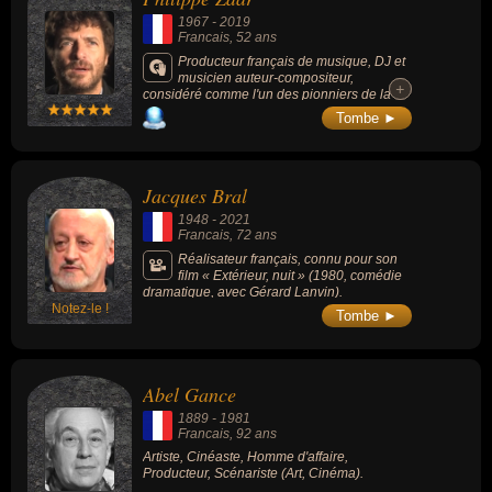
1967
-
2019
Francais
, 52 ans
Producteur français de musique, DJ et
musicien auteur-compositeur,
+
+
considéré comme l'un des pionniers de la
French touch, il est connu pour avoir été le
Tombe ►
membre des groupes Cassius et Motorbass
(Cassius est assimilé au mouvement «
French Touch » de musique électronique
dans la seconde moitié des années 1990). Il
Jacques Bral
était le propriétaire et fondateur du Motor
Bass Studio à Paris.
1948
-
2021
Francais
, 72 ans
Réalisateur français, connu pour son
film « Extérieur, nuit » (1980, comédie
dramatique, avec Gérard Lanvin).
Notez-le !
Tombe ►
Abel Gance
1889
-
1981
Francais
, 92 ans
Artiste, Cinéaste, Homme d'affaire,
Producteur, Scénariste (Art, Cinéma).