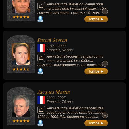
dans la salle ? » (1982).
Animateur de télévision, connu pour
avoir présenté les jeux télévisés « Des
+
+
chiffres et des lettres » (de 1972 à 1989)
ainsi que « Fort Boyard » (de 1990 à 1999)
Tombe ►
et « Pyramide » (de 1991 à 2001) sur
Antenne 2 puis France 2.
Pascal Sevran
1945
-
2008
Francais
, 62 ans
Animateur et écrivain français connu
pour avoir animé les célèbres
+
+
émissions francophones « La Chance aux
chansons » (1991-2000), puis « Chanter la
Tombe ►
vie » (2001-2007), mais aussi « Entrée
d'artistes » (1984 à 2007). Il a écrit 15 livres,
dont son journal intime, publié en partie
après sa mort.
Jacques Martin
1933
-
2007
Francais
, 74 ans
Animateur de télévision français très
populaire en France dans les années
+
+
1970 et 1998, il fut également chanteur,
acteur et producteur d'émissions de
Tombe ►
divertissement comme « Le Petit Rapporteur