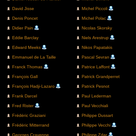
David Jisse
Michel Piccoli
Denis Poncet
Michel Polac
Didier Pain
Nicolas Skorsky
Eddie Barclay
Niels Arestrup
Edward Meeks
Nikos Papatakis
Emmanuel de La Taille
Pascal Sevran
Franck Thomas
Patrice Laffont
François Gall
Patrick Grandperret
François Hadji-Lazaro
Patrick Pesnot
Frank Darcel
Paul Lederman
Fred Rister
Paul Vecchiali
Frédéric Graziani
Philippe Dussart
Frédéric Mitterrand
Philippe Vecchi
Georges Cravenne
Philippe Zdar