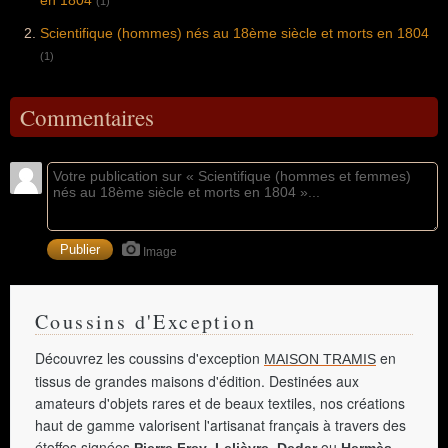
(1)
Scientifique (hommes) nés au 18ème siècle et morts en 1804
(1)
Commentaires
Image
Coussins d'Exception
Découvrez les coussins d'exception
en
MAISON TRAMIS
tissus de grandes maisons d'édition. Destinées aux
amateurs d'objets rares et de beaux textiles, nos créations
haut de gamme valorisent l'artisanat français à travers des
étoffes signées
,
,
ou
.
Pierre Frey
Lelièvre
Dedar
Hermès