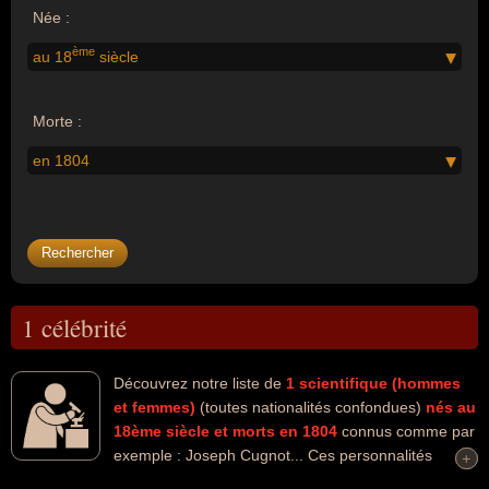
Née :
ème
au 18
siècle
Morte :
en 1804
1 célébrité
Découvrez notre liste de
1
scientifique (hommes
et femmes)
(toutes nationalités confondues)
nés au
18ème siècle
et morts en 1804
connus comme par
exemple : Joseph Cugnot... Ces personnalités
+
+
peuvent avoir des liens variés dans les domaines de la guerre, de