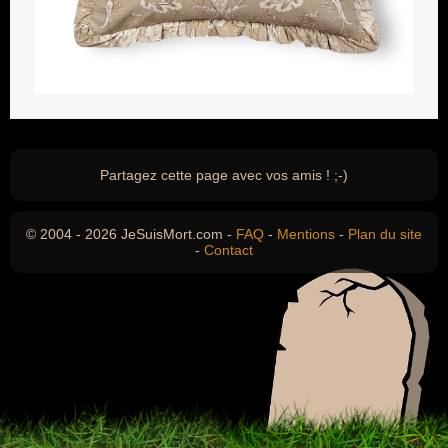
Partagez cette page avec vos amis ! ;-)
© 2004 - 2026 JeSuisMort.com -
FAQ
-
Mentions
-
Plan du site
-
Contact