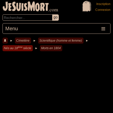
JeSuisMort
Inscription
.com
Connexion
Menu
►
Cimetière
►
Scientifique (homme et femme)
►
ème
Nés au 18
siècle
►
Morts en 1804