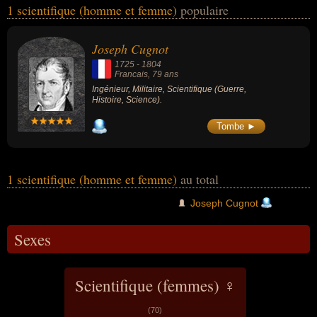
1 scientifique (homme et femme)
populaire
l'histoire ou de la science. Ces célébrités peuvent également avoir
été ingénieur ou militaire. En ce qui concerne leurs nationalités au
moment de leurs morts, ils peuvent avoir été francais par exemple.
Joseph Cugnot
1725
-
1804
Francais
, 79 ans
Ingénieur, Militaire, Scientifique (Guerre,
Histoire, Science).
Tombe ►
1 scientifique (homme et femme)
au total
Joseph Cugnot
Sexes
Scientifique (femmes) ♀
(70)