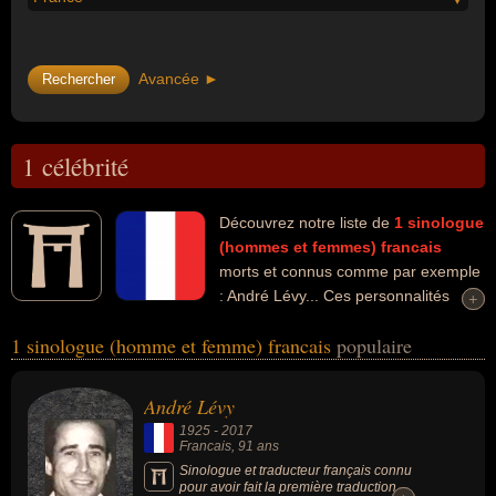
Avancée ►
1 célébrité
Découvrez notre liste de
1
sinologue
(hommes et femmes)
francais
morts et connus comme par exemple
: André Lévy... Ces personnalités
+
+
peuvent avoir des liens variés dans les domaines de la linguistique,
1 sinologue (homme et femme) francais
populaire
de la science ou de la traduction. Ces célébrités peuvent
également avoir été linguiste, scientifique ou traducteur.
André Lévy
1925
-
2017
Francais
, 91 ans
Sinologue et traducteur français connu
pour avoir fait la première traduction