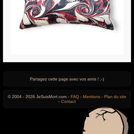
Partagez cette page avec vos amis ! ;-)
© 2004 - 2026 JeSuisMort.com -
FAQ
-
Mentions
-
Plan du site
-
Contact