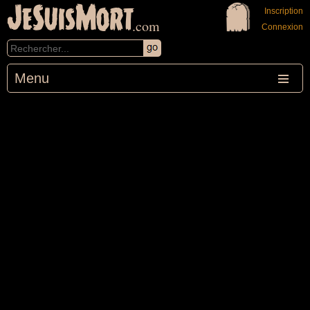
JeSuisMort
Inscription
.com
Connexion
Menu