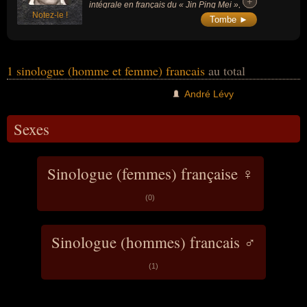
+
+
intégrale en français du « Jin Ping Mei »,
Notez-le !
classique chinois de la littérature érotique
Tombe ►
publié pour la 1ère fois en 1610.
1 sinologue (homme et femme) francais
au total
André Lévy
Sexes
Sinologue (femmes) française ♀
(0)
Sinologue (hommes) francais ♂
(1)