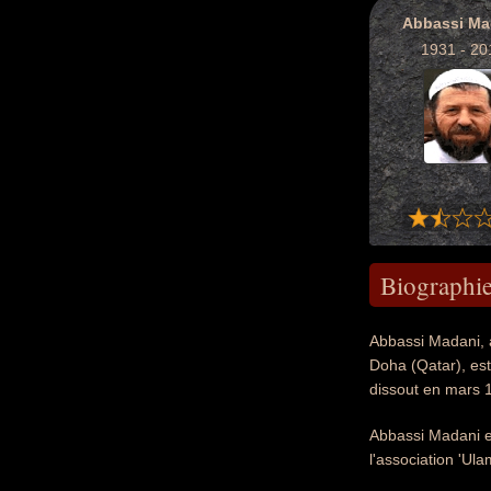
Abbassi Ma
1931 - 20
Biographi
Abbassi Madani, a
Doha (Qatar), est
dissout en mars 19
Abbassi Madani e
l'association 'Ul