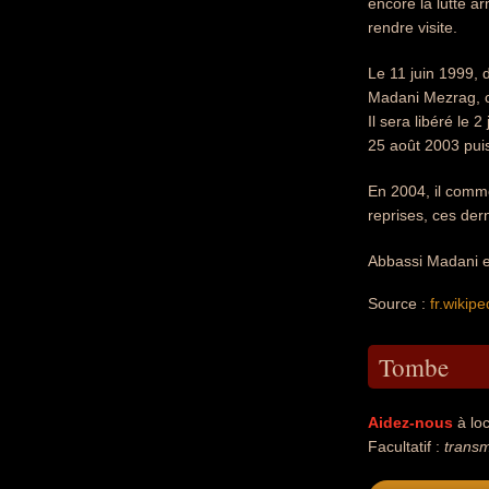
encore la lutte a
rendre visite.
Le 11 juin 1999, 
Madani Mezrag, ch
Il sera libéré le 2
25 août 2003 puis
En 2004, il comme
reprises, ces dern
Abbassi Madani es
Source :
fr.wikipe
Tombe
Aidez-nous
à loc
Facultatif :
transm