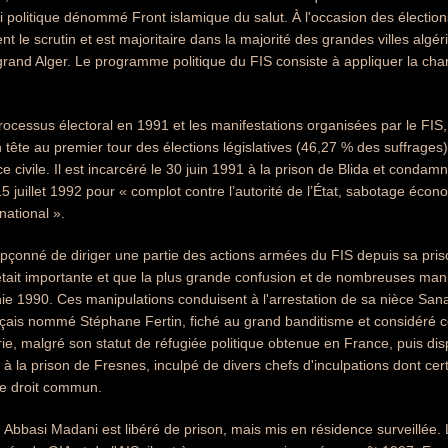
ti politique dénommé Front islamique du salut. À l'occasion des élection
t le scrutin et est majoritaire dans la majorité des grandes villes algér
grand Alger. Le programme politique du FIS consiste à appliquer la chari
processus électoral en 1991 et les manifestations organisées par le FIS,
n tête au premier tour des élections législatives (46,27 % des suffrages
 civile. Il est incarcéré le 30 juin 1991 à la prison de Blida et condamn
5 juillet 1992 pour « complot contre l’autorité de l’État, sabotage écon
 national ».
upçonné de diriger une partie des actions armées du FIS depuis sa pri
tait importante et que la plus grande confusion et de nombreuses manip
ie 1990. Ces manipulations conduisent à l'arrestation de sa nièce S
nçais nommé Stéphane Fertin, fiché au grand banditisme et considéré c
ie, malgré son statut de réfugiée politique obtenue en France, puis dis
é à la prison de Fresnes, inculpé de divers chefs d'inculpations dont cert
de droit commun.
7, Abbasi Madani est libéré de prison, mais mis en résidence surveillée. 