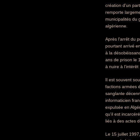
création d'un par
remporte largemen
municipalités du 
algérienne.
Après l'arrêt du 
pourtant arrivé e
à la désobéissance
ans de prison le 1
à nuire à l’intérêt
Il est souvent so
factions armées é
sanglante décenn
informaticien fra
expulsée en Algér
qu'il est incarcér
liés à des actes 
Le 15 juillet 199