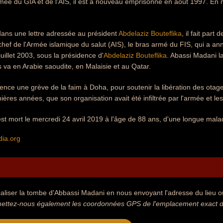
rmée du GIA et de l'AIS, il est à nouveau emprisonné en août 1997. En m
dans une lettre adressée au président
Abdelaziz Bouteflika
, il fait part
ef de l'Armée islamique du salut (AIS), le bras armé du FIS, qui a annon
 juillet 2003, sous la présidence d'
Abdelaziz Bouteflika
. Abassi Madani la
 va en Arabie saoudite, en Malaisie et au Qatar.
nce une grève de la faim à Doha, pour soutenir la libération des otages 
ières années, que son organisation avait été infiltrée par l'armée et les
t mort le mercredi 24 avril 2019 à l'âge de 88 ans, d'une longue malad
dia.org
aliser la tombe d'Abbassi Madani en nous envoyant l'adresse du lieu où 
ettez-nous également les coordonnées GPS de l'emplacement exact de