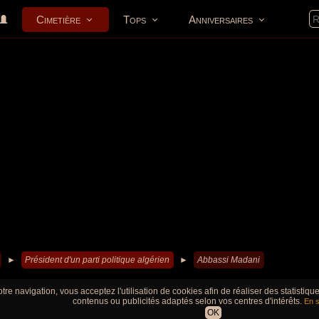
Cimetière
Tops
Anniversaires
►
Président d'un parti politique algérien
►
Abbassi Madani
tre navigation, vous acceptez l'utilisation de cookies afin de réaliser des statistiq
contenus ou publicités adaptés selon vos centres d'intérêts.
En s
OK