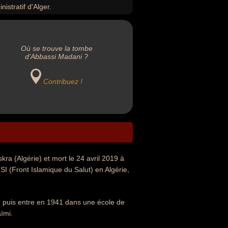
istratif d'Alger.
Où se trouve la tombe
d'Abbassi Madani ?
Contribuez !
ra (Algérie) et mort le 24 avril 2019 à
SI (Front Islamique du Salut) en Algérie,
e puis entre en 1941 dans une école de
aïmi.