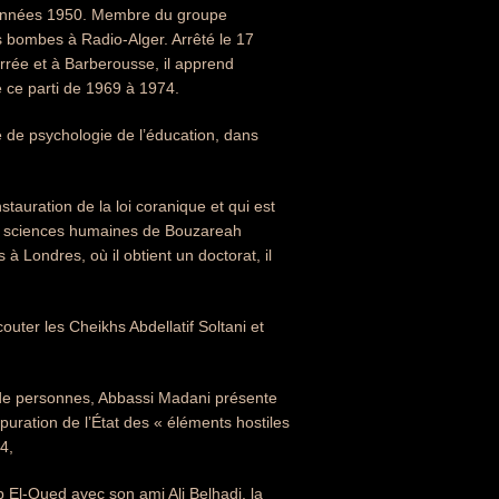
es années 1950. Membre du groupe
s bombes à Radio-Alger. Arrêté le 17
rrée et à Barberousse, il apprend
de ce parti de 1969 à 1974.
se de psychologie de l’éducation, dans
nstauration de la loi coranique et qui est
des sciences humaines de Bouzareah
 Londres, où il obtient un doctorat, il
ter les Cheikhs Abdellatif Soltani et
s de personnes, Abbassi Madani présente
puration de l’État des « éléments hostiles
4,
 El-Oued avec son ami Ali Belhadj, la