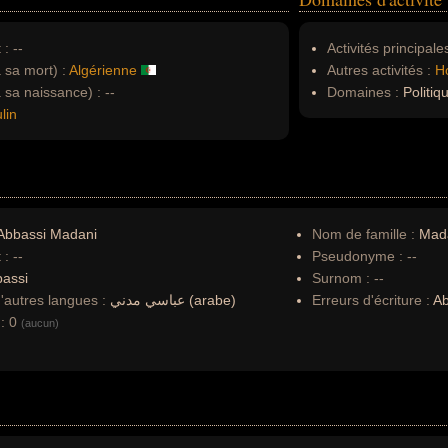
 :
--
Activités principales
à sa mort) :
Algérienne
Autres activités :
H
à sa naissance) :
--
Domaines :
Politiq
lin
Abbassi Madani
Nom de famille :
Mad
 :
--
Pseudonyme :
--
assi
Surnom :
--
autres langues :
عباسي مدني (arabe)
Erreurs d'écriture :
Ab
:
0
(aucun)