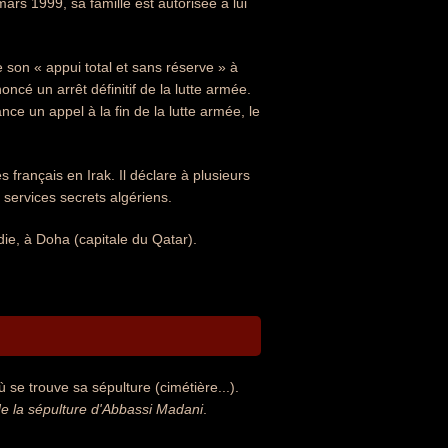
ars 1999, sa famille est autorisée à lui
 de son « appui total et sans réserve » à
cé un arrêt définitif de la lutte armée.
nce un appel à la fin de la lutte armée, le
français en Irak. Il déclare à plusieurs
 services secrets algériens.
ie, à Doha (capitale du Qatar).
se trouve sa sépulture (cimétière...).
 la sépulture d'Abbassi Madani
.