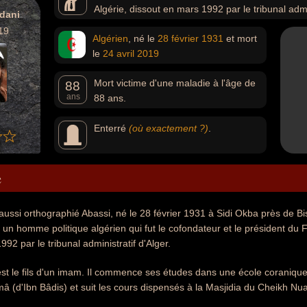
Algérie, dissout en mars 1992 par le tribunal admin
dani
19
Algérien
, né le
28 février
1931
et mort
le
24 avril
2019
Mort victime d'une maladie à l'âge de
88
ans
88 ans.
Enterré
(où exactement ?)
.
e
ussi orthographié Abassi, né le 28 février 1931 à Sidi Okba près de Bisk
 un homme politique algérien qui fut le cofondateur et le président du F
92 par le tribunal administratif d'Alger.
st le fils d'un imam. Il commence ses études dans une école coraniqu
amâ (d'Ibn Bâdis) et suit les cours dispensés à la Masjidia du Cheikh Nu