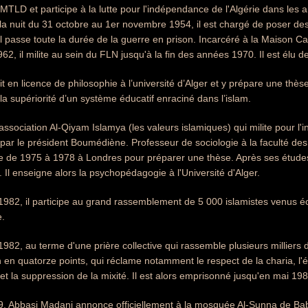
MTLD et participe à la lutte pour l'indépendance de l'Algérie dans l
a nuit du 31 octobre au 1er novembre 1954, il est chargé de poser de
 passe toute la durée de la guerre en prison. Incarcéré à la Maison Ca
962, il milite au sein du FLN jusqu'à la fin des années 1970. Il est élu 
rit en licence de philosophie à l’université d’Alger et y prépare une thè
 la supériorité d’un système éducatif enraciné dans l’islam.
'association Al-Qiyam Islamya (les valeurs islamiques) qui milite pour l'i
 par le président Boumédiène. Professeur de sociologie à la faculté 
rne de 1975 à 1978 à Londres pour préparer une thèse. Après ses études à
. Il enseigne alors la psychopédagogie à l'Université d'Alger.
82, il participe au grand rassemblement de 5 000 islamistes venus écou
.
82, au terme d'une prière collective qui rassemble plusieurs millier
 en quatorze points, qui réclame notamment le respect de la charia, l'é
 et la suppression de la mixité. Il est alors emprisonné jusqu'en mai 198
9, Abbasi Madani annonce officiellement à la mosquée Al-Sunna de Bab