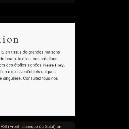
tion
en tissus de grandes maisons
IS
de beaux textiles, nos créations
vers des étoffes signées
,
Pierre Frey
tion exclusive d'objets uniques
e singulière. Consultez tous nos
u FSI (Front Islamique du Salut) en