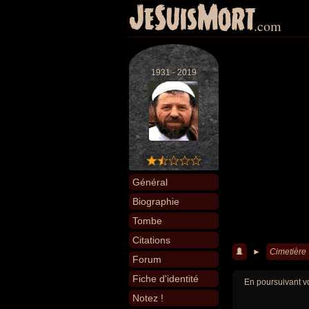
JeSuisMort
.com
1931 - 2019
Général
Biographie
Tombe
Citations
►
Cimetière
Forum
Fiche d'identité
En poursuivant vo
Notez !