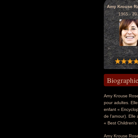
1965 - 20
Biographi
Amy Krouse Rosent
pour adultes. Ell
enfant « Encyclop
de l'amour). Elle 
« Best Children's 
Amy Krouse Rosen