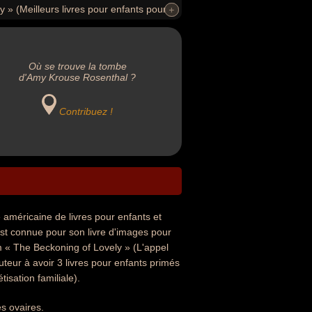
y » (Meilleurs livres pour enfants pour
+
+
re d'images pour enfant « Encyclopedia of
Où se trouve la tombe
d'Amy Krouse Rosenthal ?
Contribuez !
 américaine de livres pour enfants et
est connue pour son livre d'images pour
lm « The Beckoning of Lovely » (L'appel
auteur à avoir 3 livres pour enfants primés
isation familiale).
s ovaires.