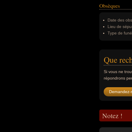
Obsèques
Date des obs
Lieu de sépul
Type de funér
Que rec
Si vous ne tro
répondrons per
Demandez-
Notez !