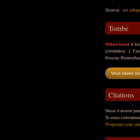
Source :
en.wikip
Tombe
Aidez-nous
à loc
(cimétière...). Fac
Krouse Rosentha
Vous savez où
Citations
Nous n'avons pas
Si vous connaiss
Proposez une cita