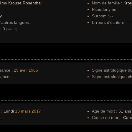
Amy Krouse Rosenthal
Nom de famille :
Krou
 :
--
Pseudonyme :
--
y
Surnom :
--
autres langues :
--
Erreurs d'écriture :
--
:
0
(aucun)
sance :
29 avril
1965
Signe astrologique d
sance :
--
Signe astrologique ch
 :
Lundi
13 mars
2017
Âge de mort :
51 ans
:
--
Cause de mort :
Canc