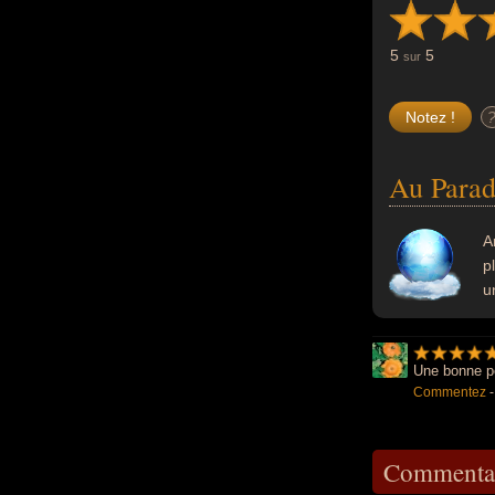
5
5
sur
Au Parad
A
p
u
Une bonne pe
Commentez
Commentai