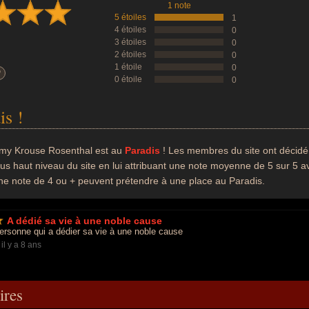
1 note
5 étoiles
1
4 étoiles
0
3 étoiles
0
2 étoiles
0
1 étoile
0
?
0 étoile
0
is !
my Krouse Rosenthal est au
Paradis
! Les membres du site ont décidé
lus haut niveau du site en lui attribuant une note moyenne de 5 sur 5 
ne note de 4 ou + peuvent prétendre à une place au Paradis.
A dédié sa vie à une noble cause
rsonne qui a dédier sa vie à une noble cause
-
il y a 8 ans
res