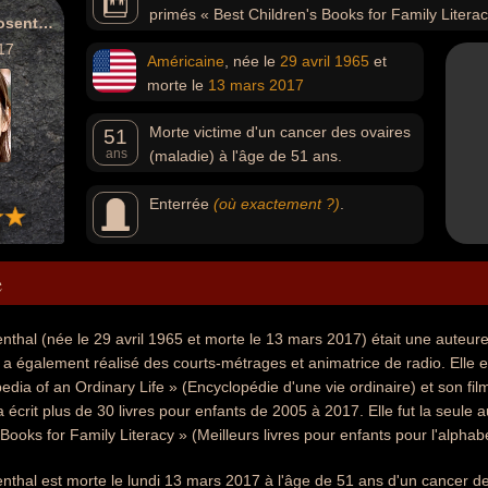
primés « Best Children's Books for Family Literac
Amy Krouse Rosenthal
l'alphabétisation familiale). Elle est connue pour son liv
17
Américaine
, née le
29 avril
1965
et
an Ordinary Life » (Encyclopédie d'une vie ordinaire).
morte le
13 mars
2017
Morte victime d'un cancer des ovaires
51
ans
(maladie) à l'âge de 51 ans.
Enterrée
(où exactement ?)
.
e
hal (née le 29 avril 1965 et morte le 13 mars 2017) était une auteure
e a également réalisé des courts-métrages et animatrice de radio. Elle 
edia of an Ordinary Life » (Encyclopédie d'une vie ordinaire) et son fi
a écrit plus de 30 livres pour enfants de 2005 à 2017. Elle fut la seule 
Books for Family Literacy » (Meilleurs livres pour enfants pour l'alphabét
thal est morte le lundi 13 mars 2017 à l'âge de 51 ans d'un cancer de