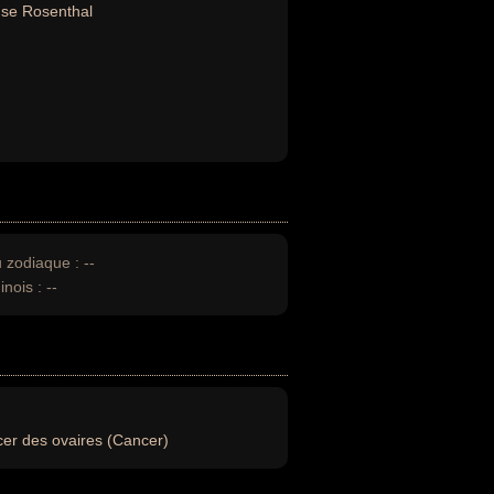
se Rosenthal
u zodiaque :
--
inois :
--
er des ovaires (Cancer)