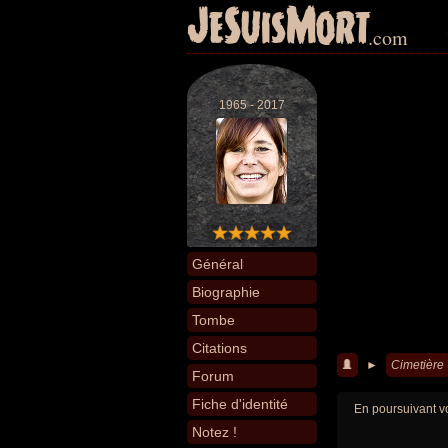
JeSuisMort
.com
1965 - 2017
Général
Biographie
Tombe
Citations
►
Cimetière
Forum
Fiche d'identité
En poursuivant vo
Notez !