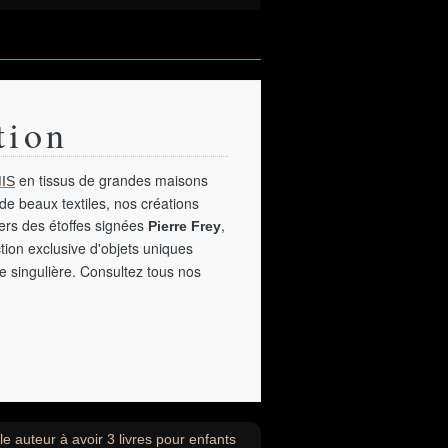
tion
en tissus de grandes maisons
IS
de beaux textiles, nos créations
vers des étoffes signées
,
Pierre Frey
tion exclusive d'objets uniques
e singulière. Consultez tous nos
e auteur à avoir 3 livres pour enfants