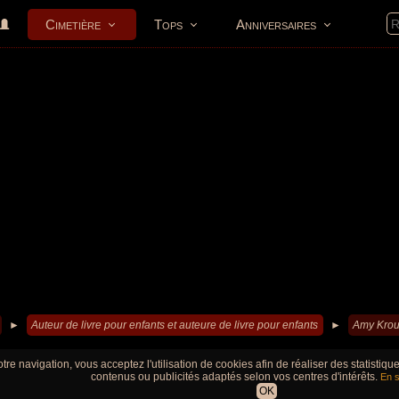
Cimetière
Tops
Anniversaires
►
Auteur de livre pour enfants et auteure de livre pour enfants
►
Amy Krou
tre navigation, vous acceptez l'utilisation de cookies afin de réaliser des statistiq
contenus ou publicités adaptés selon vos centres d'intérêts.
En s
OK