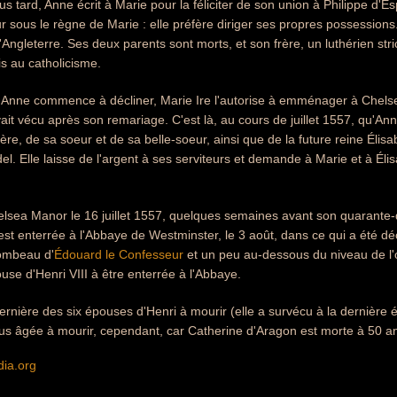
s tard, Anne écrit à Marie pour la féliciter de son union à Philippe d
r sous le règne de Marie : elle préfère diriger ses propres possessions
 l'Angleterre. Ses deux parents sont morts, et son frère, un luthérien st
is au catholicisme.
'Anne commence à décliner, Marie Ire l'autorise à emménager à Chelse
it vécu après son remariage. C'est là, au cours de juillet 1557, qu'Anne
ère, de sa soeur et de sa belle-soeur, ainsi que de la future reine Élisa
l. Elle laisse de l'argent à ses serviteurs et demande à Marie et à Éli
lsea Manor le 16 juillet 1557, quelques semaines avant son quarante
 est enterrée à l'Abbaye de Westminster, le 3 août, dans ce qui a été dé
tombeau d'
Édouard le Confesseur
et un peu au-dessous du niveau de l'
ouse d'Henri VIII à être enterrée à l'Abbaye.
 dernière des six épouses d'Henri à mourir (elle a survécu à la dernière
lus âgée à mourir, cependant, car Catherine d'Aragon est morte à 50 a
dia.org