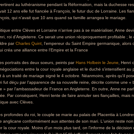
nvertirent au luthéranisme pendant la Réformation, mais la duchesse re
ait 12 ans elle fut fiancée à François, le futur duc de Lorraine. Les fi
çois, qui n'avait que 10 ans quand sa famille arrangea le mariage.
itique entre Clèves et Lorraine n'arrive pas à se matérialiser, Anne dev
ri, roi d'Angleterre. Ce serait une union réciproquement profitable ; le
ldre par
Charles Quint
, l'empereur du Saint Empire germanique, alors q
ui créa une alliance entre l'Empire et la France
es portraits des deux soeurs, peints par
Hans Holbein le Jeune
, Henri 
 négociations entre la cour royale anglaise et le duché s'intensifient a
à un traité de mariage signé le 4 octobre. Néanmoins, après qu'il pos
ri fut déçu par l'apparence de sa nouvelle reine, décrite comme une 
e » par l'ambassadeur de France en Angleterre. En outre, Anne ne parl
sée. Par conséquent, Henri tente de faire annuler ses fiançailles, mai
atique avec Clèves.
es profondes du roi, le couple se marie au palais de Placentia à Londre
ise anglicane conformément aux attentes de son mari. L'union reste non 
 la cour royale. Moins d'un mois plus tard, on l'informe de la décision 