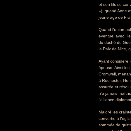
et son fils se co
»), quand Anne av
jeune âge de Fran
Quand l'union pol
éventuel avec Hen
du duché de Gue
la Paix de Nice, q
Ayant considéré l
épouse. Ainsi les
Cromwell, menant 
à Rochester, Hen
assurée et résolu
n'a jamais maîtri
l'alliance diplom
Malgré les craint
convertie à l'égl
sommée de quitter