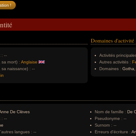
ntité
Domaines d'activité
 :
--
Activités principales
à sa mort) :
Anglaise
Autres activités :
F
à sa naissance) :
--
Domaines :
Gotha, 
in
Anne De Clèves
Nom de famille :
De C
 :
--
Pseudonyme :
--
ne
Surnom :
--
autres langues :
--
Erreurs d'écriture :
An