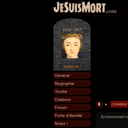
JeSuisMort
.com
1515 - 1557
Notez-la !
Général
Biographie
Tombe
Citations
►
Cimetière
Forum
Fiche d'identité
En poursuivant vo
Notez !