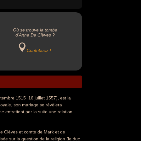
Où se trouve la tombe
d'Anne De Clèves ?
Contribuez !
bre 1515  16 juillet 1557), est la
 royale, son mariage se révèlera
 entretient par la suite une relation
 de Clèves et comte de Mark et de
ée sur la question de la religion (le duc