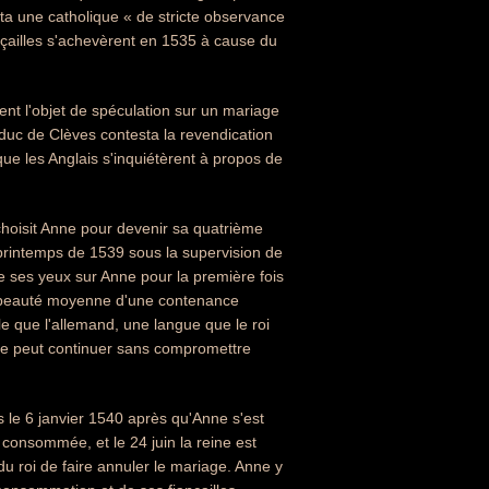
sta une catholique « de stricte observance
ançailles s'achevèrent en 1535 à cause du
ient l'objet de spéculation sur un mariage
 duc de Clèves contesta la revendication
ue les Anglais s'inquiétèrent à propos de
choisit Anne pour devenir sa quatrième
u printemps de 1539 sous la supervision de
e ses yeux sur Anne pour la première fois
« beauté moyenne d'une contenance
e que l'allemand, une langue que le roi
s ne peut continuer sans compromettre
s le 6 janvier 1540 après qu'Anne s'est
consommée, et le 24 juin la reine est
du roi de faire annuler le mariage. Anne y