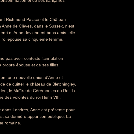
n-consommation et de ses fiançailles
luant Richmond Palace et le Château
n Anne de Clèves, dans le Sussex, n'est
Henri et Anne deviennent bons amis  elle
 Le roi épouse sa cinquième femme,
ne pas avoir contesté l'annulation
 propre épouse et de ses filles.
gent une nouvelle union d'Anne et
e de quitter le château de Bletchingley,
rden, le Maître de Cérémonies du Roi. Le
 des volontés du roi Henri VIII.
trée dans Londres, Anne est présente pour
st sa dernière apparition publique. La
que romaine.