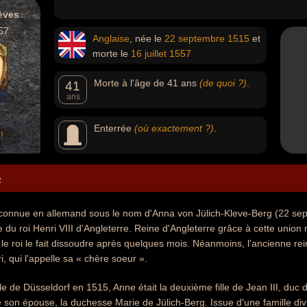
èves
57
Anglaise
, née le
22 septembre
1515
et
morte le
16 juillet
1557
Morte à l'âge de 41 ans
(de quoi ?)
.
41
ans
Enterrée
(où exactement ?)
.
!
e
onnue en allemand sous le nom d'Anna von Jülich-Kleve-Berg (22 septem
du roi Henri VIII d'Angleterre. Reine d'Angleterre grâce à cette union
 roi le fait dissoudre après quelques mois. Néanmoins, l'ancienne reine
, qui l'appelle sa « chère soeur ».
lle de Düsseldorf en 1515, Anne était la deuxième fille de Jean III, duc
son épouse, la duchesse Marie de Jülich-Berg. Issue d'une famille divis