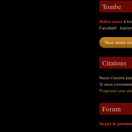
Tombe
Aidez-nous
à loc
Facultatif :
transm
Vous savez où
Citations
Nous n'avons pas
Si vous connaiss
Proposez une cita
Forum
Soyez le premie