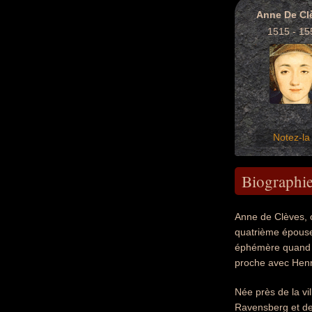
Anne De Cl
1515 - 15
Notez-la 
Biographi
Anne de Clèves, c
quatrième épouse 
éphémère quand le
proche avec Henri
Née près de la vi
Ravensberg et de 