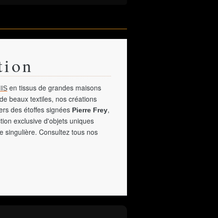
tion
en tissus de grandes maisons
IS
de beaux textiles, nos créations
vers des étoffes signées
,
Pierre Frey
tion exclusive d'objets uniques
e singulière. Consultez tous nos