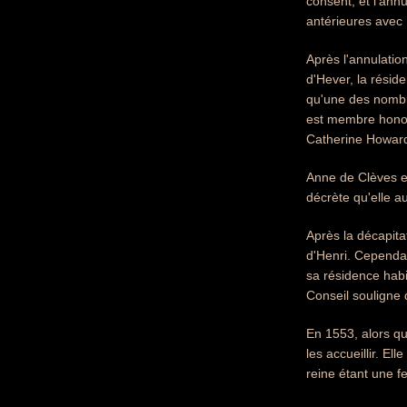
consent, et l'annu
antérieures avec
Après l'annulatio
d'Hever, la résid
qu'une des nombre
est membre honora
Catherine Howard,
Anne de Clèves es
décrète qu'elle a
Après la décapita
d'Henri. Cependan
sa résidence habi
Conseil souligne 
En 1553, alors qu
les accueillir. E
reine étant une f