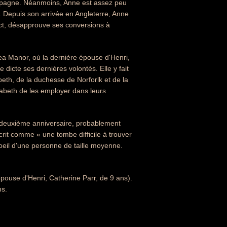
'Espagne. Néanmoins, Anne est assez peu
. Depuis son arrivée en Angleterre, Anne
rict, désapprouve ses conversions à
a Manor, où la dernière épouse d'Henri,
 dicte ses dernières volontés. Elle y fait
beth, de la duchesse de Norforlk et de la
sabeth de les employer dans leurs
-deuxième anniversaire, probablement
crit comme « une tombe difficile à trouver
oeil d'une personne de taille moyenne.
 épouse d'Henri, Catherine Parr, de 9 ans).
ns.