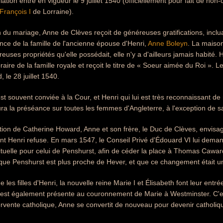
lation entre en vigueur le 9 juillet 1540 (officiellement pour fait de no
François I
de Lorraine).
n du mariage, Anne de Clèves reçoit de généreuses gratifications, inc
ence de la famille de l'ancienne épouse d'Henri,
Anne Boleyn
. La maiso
uses propriétés qu'elle possédait, elle n'y a d'ailleurs jamais habité. 
ire de la famille royale et reçoit le titre de « Soeur aimée du Roi ».
 le 28 juillet 1540.
t souvent conviée à la Cour, et Henri qui lui est très reconnaissant de 
ura la préséance sur toutes les femmes d'Angleterre, à l'exception de sa
tion de Catherine Howard, Anne et son frère, le Duc de Clèves, envisa
t Henri refuse. En mars 1547, le Conseil Privé d'Édouard VI lui demand
tuelle pour celui de Penshurst, afin de céder la place à Thomas Cawa
que Penshurst est plus proche de Hever, et que ce changement était une
e les filles d'Henri, la nouvelle reine Marie I et Élisabeth font leur en
lle est également présente au couronnement de Marie à Westminster. C'e
ervente catholique, Anne se convertit de nouveau pour devenir catholi