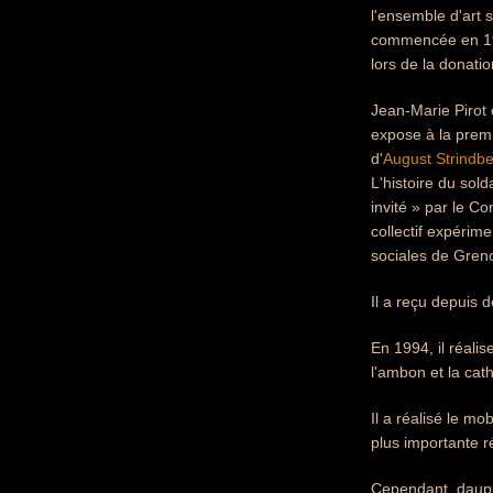
l'ensemble d'art
commencée en 195
lors de la donatio
Jean-Marie Pirot 
expose à la premi
d'
August Strindb
L'histoire du sol
invité » par le Co
collectif expérime
sociales de Gren
Il a reçu depuis
En 1994, il réalis
l'ambon et la ca
Il a réalisé le mo
plus importante r
Cependant, dauphi