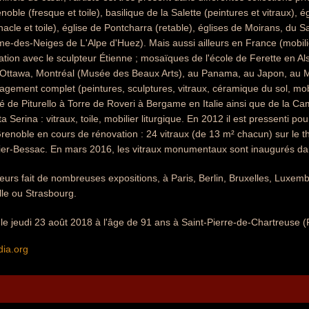
noble (fresque et toile), basilique de la Salette (peintures et vitrau
nacle et toile), église de Pontcharra (retable), églises de Moirans, du S
me-des-Neiges de L'Alpe d'Huez). Mais aussi ailleurs en France (mobilie
ation avec le sculpteur Étienne ; mosaïques de l'école de Ferette en Alsa
, Ottawa, Montréal (Musée des Beaux Arts), au Panama, au Japon, au Me
gement complet (peintures, sculptures, vitraux, céramique du sol, mobi
de Piturello à Torre de Roveri à Bergame en Italie ainsi que de la Cam
a Serina : vitraux, toile, mobilier liturgique. En 2012 il est pressenti pou
noble en cours de rénovation : 24 vitraux (de 13 m² chacun) sur le th
thier-Bessac. En mars 2016, les vitraux monumentaux sont inaugurés dan
leurs fait de nombreuses expositions, à Paris, Berlin, Bruxelles, Luxe
le ou Strasbourg.
le jeudi 23 août 2018 à l'âge de 91 ans à Saint-Pierre-de-Chartreuse (
dia.org