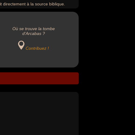
t directement à la source biblique.
Où se trouve la tombe
d'Arcabas ?
Contribuez !
.