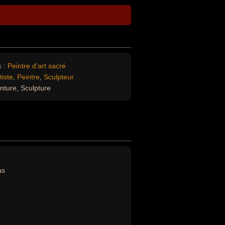
 :
Peintre d'art sacré
tiste
,
Peintre
,
Sculpteur
inture, Sculpture
as