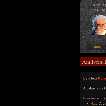
Arcaba
1926 - 20
Notez-le 
Anniversai
Cela fera
8 an
Arcabas aurait
Pour lui rendr
Noter
Arcab