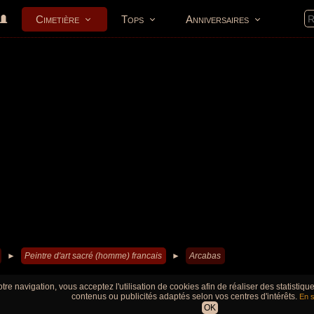
Cimetière
Tops
Anniversaires
►
Peintre d'art sacré (homme) francais
►
Arcabas
tre navigation, vous acceptez l'utilisation de cookies afin de réaliser des statistiq
contenus ou publicités adaptés selon vos centres d'intérêts.
En s
OK