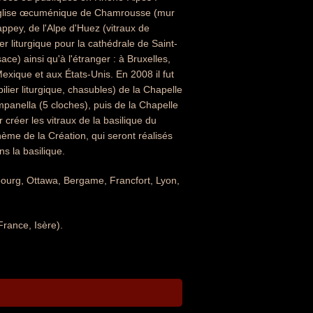
x), église œcuménique de Chamrousse (mur
appey, de l'Alpe d'Huez (vitraux de
r liturgique pour la cathédrale de Saint-
ce) ainsi qu'à l'étranger : à Bruxelles,
xique et aux États-Unis. En 2008 il fut
lier liturgique, chasubles) de la Chapelle
panella (5 cloches), puis de la Chapelle
r créer les vitraux de la basilique du
ème de la Création, qui seront réalisés
s la basilique.
mbourg, Ottawa, Bergame, Francfort, Lyon,
France, Isère).