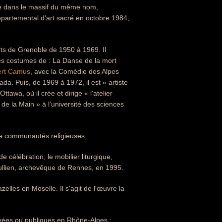
use dans le massif du même nom,
artemental d'art sacré en octobre 1984,
Arts de Grenoble de 1950 à 1969. Il
les costumes de : La Danse de la mort
ert Camus
, avec la Comédie des Alpes
da. Puis, de 1969 à 1972, il est « artiste
ttawa, où il crée et dirige « l'atelier
e de la Main » à l'université des sciences
de communautés religieuses.
e célébration, le mobilier liturgique,
ullien, archevêque de Rennes, en 1995.
elles en Moselle. Il s'agit de l'œuvre la
rivées ou publiques en Rhône-Alpes :