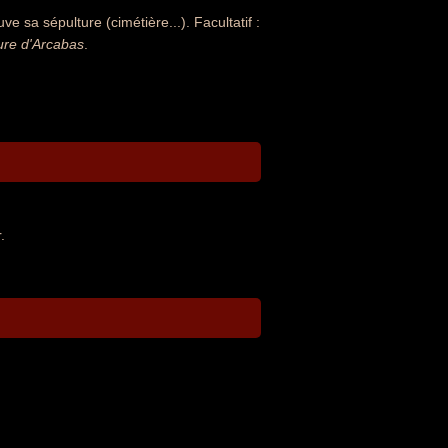
e sa sépulture (cimétière...). Facultatif :
ure d'Arcabas
.
.