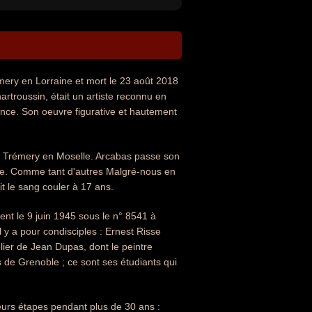
mery en Lorraine et mort le 23 août 2018
artroussin, était un artiste reconnu en
ance. Son oeuvre figurative et hautement
6 à Trémery en Moselle. Arcabas passe son
le. Comme tant d'autres Malgré-nous en
t le sang couler à 17 ans.
ent le 9 juin 1945 sous le n° 8541 à
l y a pour condisciples : Ernest Risse
elier de Jean Dupas, dont le peintre
 de Grenoble ; ce sont ses étudiants qui
ieurs étapes pendant plus de 30 ans :