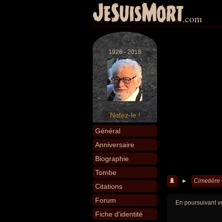
JeSuisMort
.com
1926 - 2018
Notez-le !
Général
Anniversaire
Biographie
Tombe
►
Cimetière
Citations
Forum
En poursuivant vo
Fiche d'identité