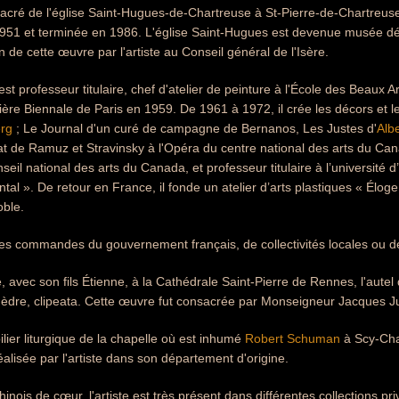
 sacré de l'église Saint-Hugues-de-Chartreuse à St-Pierre-de-Chartre
1 et terminée en 1986. L'église Saint-Hugues est devenue musée dép
n de cette œuvre par l'artiste au Conseil général de l'Isère.
est professeur titulaire, chef d'atelier de peinture à l'École des Beaux 
ère Biennale de Paris en 1959. De 1961 à 1972, il crée les décors et 
erg
; Le Journal d'un curé de campagne de Bernanos, Les Justes d'
Alb
dat de Ramuz et Stravinsky à l'Opéra du centre national des arts du Cana
nseil national des arts du Canada, et professeur titulaire à l’université d’O
ntal ». De retour en France, il fonde un atelier d’arts plastiques « Élog
oble.
 des commandes du gouvernement français, de collectivités locales ou 
e, avec son fils Étienne, à la Cathédrale Saint-Pierre de Rennes, l'autel d
thèdre, clipeata. Cette œuvre fut consacrée par Monseigneur Jacques J
bilier liturgique de la chapelle où est inhumé
Robert Schuman
à Scy-Chaz
éalisée par l'artiste dans son département d'origine.
nois de cœur, l'artiste est très présent dans différentes collections p