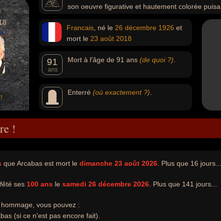
son oeuvre figurative et hautement colorée puisai
s
18
Francais
, né le
26 décembre
1926
et
mort le
23 août
2018
Mort à l'âge de 91 ans
(de quoi ?)
.
91
ans
Enterré
(où exactement ?)
.
!
re !
s
que Arcabas est mort le
dimanche 23 août 2026
. Plus que 16 jours..
 fêté ses
100 ans
le
samedi 26 décembre 2026
. Plus que 141 jours...
e hommage, vous pouvez :
as (si ce n'est pas encore fait).