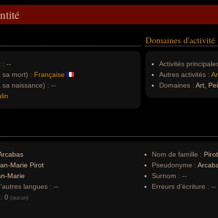
ntité
Domaines d'activité
 :
--
Activités principales
à sa mort) :
Française
Autres activités :
Ar
à sa naissance) :
--
Domaines :
Art, Pe
lin
Arcabas
Nom de famille :
Pirot
an-Marie Pirot
Pseudonyme :
Arcab
an-Marie
Surnom :
--
autres langues :
--
Erreurs d'écriture :
--
:
0
(aucun)