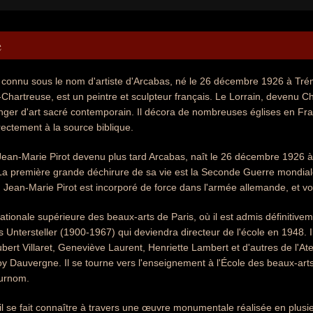
e
 connu sous le nom d'artiste d'Arcabas, né le 26 décembre 1926 à Tré
-Chartreuse, est un peintre et sculpteur français. Le Lorrain, devenu Ch
anger d'art sacré contemporain. Il décora de nombreuses églises en Fr
rectement à la source biblique.
r, Jean-Marie Pirot devenu plus tard Arcabas, naît le 26 décembre 192
La première grande déchirure de sa vie est la Seconde Guerre mondia
Jean-Marie Pirot est incorporé de force dans l'armée allemande, et voi
ationale supérieure des beaux-arts de Paris, où il est admis définitivem
as Untersteller (1900-1967) qui deviendra directeur de l'école en 1948. I
Hubert Villaret, Geneviève Laurent, Henriette Lambert et d'autres de l'At
oy Dauvergne. Il se tourne vers l'enseignement à l'École des beaux-arts
surnom.
 il se fait connaître à travers une œuvre monumentale réalisée en plus