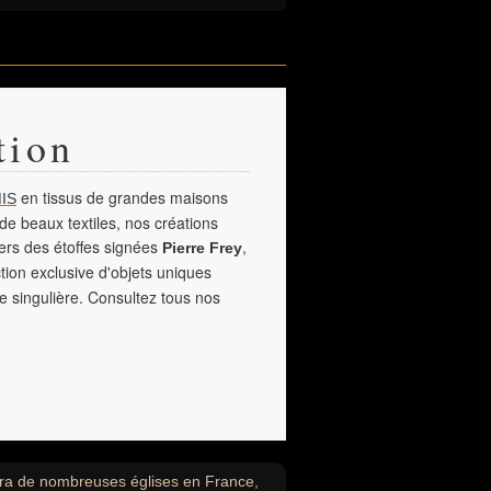
tion
en tissus de grandes maisons
IS
de beaux textiles, nos créations
vers des étoffes signées
,
Pierre Frey
tion exclusive d'objets uniques
e singulière. Consultez tous nos
cora de nombreuses églises en France,