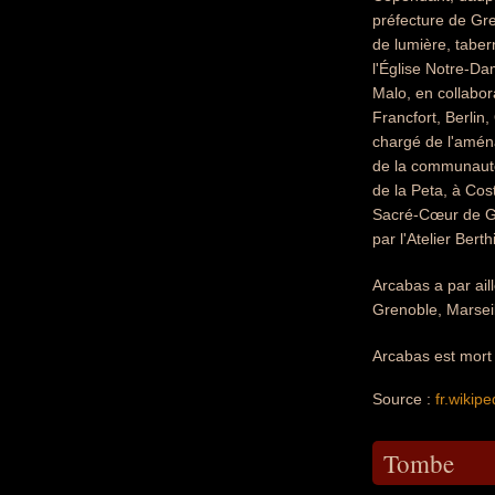
préfecture de Gre
de lumière, taber
l'Église Notre-Da
Malo, en collabor
Francfort, Berlin
chargé de l'aména
de la communauté 
de la Peta, à Cost
Sacré-Cœur de Gre
par l'Atelier Ber
Arcabas a par ail
Grenoble, Marseil
Arcabas est mort 
Source :
fr.wikipe
Tombe