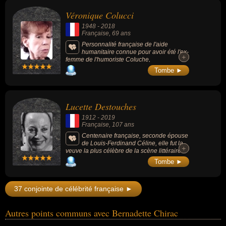
et pour son intérêt pour la mode et la
Véronique Colucci
botanique.
1948
-
2018
Française
, 69 ans
Personnalité française de l'aide
humanitaire connue pour avoir été l'ex-
+
+
femme de l'humoriste Coluche,
administratrice des Restaurants du coeur
Tombe ►
après la mort de son mari.
Lucette Destouches
1912
-
2019
Française
, 107 ans
Centenaire française, seconde épouse
de Louis-Ferdinand Céline, elle fut la
+
+
veuve la plus célèbre de la scène littéraire
française.
Tombe ►
37 conjointe de célébrité française ►
Autres points communs avec Bernadette Chirac