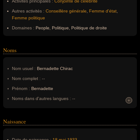
Activités principales :
Conjointe de célébrité
Autres activités :
Conseillère générale
,
Femme d'état
,
Femme politique
Domaines :
People, Politique, Politique de droite
Noms
Nom usuel :
Bernadette Chirac
Nom complet :
--
Prénom :
Bernadette
Noms dans d'autres langues :
--
+
+
Homonymes :
0
(aucun)
Naissance
Nom de famille :
Chodron de Courcel
Nom de famille (2) :
Chirac
Date de naissance :
18 mai
1933