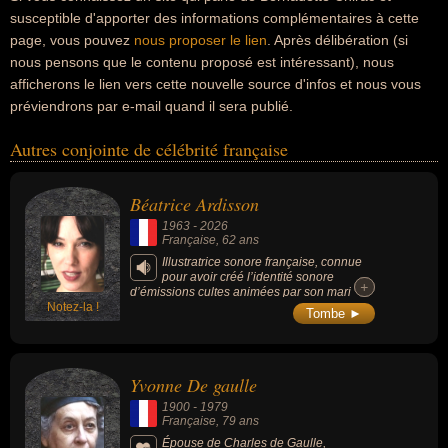
susceptible d'apporter des informations complémentaires à cette
page, vous pouvez
nous proposer le lien
. Après délibération (si
nous pensons que le contenu proposé est intéressant), nous
afficherons le lien vers cette nouvelle source d'infos et nous vous
préviendrons par e-mail quand il sera publié.
Autres conjointe de célébrité française
Béatrice Ardisson
1963
-
2026
Française
, 62 ans
Illustratrice sonore française, connue
pour avoir créé l’identité sonore
+
+
d’émissions cultes animées par son mari
Notez-la !
Thierry Ardisson et l’ambiance musicale de
Tombe ►
programmes diffusés sur Canal+ et France 2.
Yvonne De gaulle
1900
-
1979
Française
, 79 ans
Épouse de Charles de Gaulle,