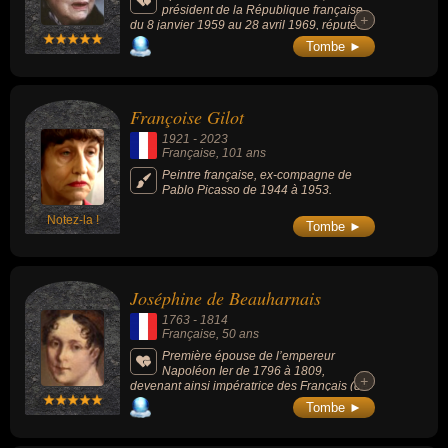
président de la République française
+
+
du 8 janvier 1959 au 28 avril 1969, réputée
très discrète (bien que présente sur de
Tombe ►
nombreuses photos et vidéos, elle ne donna
jamais aucune interview et on ne connaît pas
le son de sa voix), elle était surnommée «
Tante Yvonne » par les Français.
Françoise Gilot
1921
-
2023
Française
, 101 ans
Peintre française, ex-compagne de
Pablo Picasso de 1944 à 1953.
Notez-la !
Tombe ►
Joséphine de Beauharnais
1763
-
1814
Française
, 50 ans
Première épouse de l’empereur
Napoléon Ier de 1796 à 1809,
+
+
devenant ainsi impératrice des Français (de
1804 à 1809) et reine d'Italie (de 1805 à
Tombe ►
1809). Elle acquiert une importante postérité
grâce aux enfants qu'elle a eus de son
premier époux, Alexandre de Beauharnais,