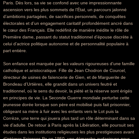
Paris. Dès lors, sa vie se confond avec une impressionnante
ascension vers les plus sommets de l’État, un parcours jalonné
d’ambitions partagées, de sacrifices personnels, de conquêtes
électorales et d’un engagement caritatif profondément ancré dans
le cœur des Français. Elle redéfinit de manière inédite le rôle de
Première dame, passant du statut traditionnel d’épouse discrète à
celui d’actrice politique autonome et de personnalité populaire à
part entière.
Son enfance est marquée par les valeurs rigoureuses d’une famille
catholique et aristocratique. Fille de Jean Chodron de Courcel,
directeur de usines de faïencerie de Gien, et de Marguerite de
Brondeau d’Urtières, elle grandit dans un univers feutré et
traditionnel, où le sens du devoir, la piété et la réserve sont érigés
en principes de vie. La Seconde Guerre mondiale perturbe cette
jeunesse dorée lorsque son père est mobilisé puis fait prisonnier,
obligeant sa mère à fuir avec les enfants vers le Lot puis la
Corrèze, une terre qui jouera plus tard un rôle déterminant dans sa
vie d’adulte. De retour à Paris après la Libération, elle poursuit ses
études dans les institutions religieuses les plus prestigieuses avant
d’intégrer Sciences Po en 1950, une démarche audacieuse pour