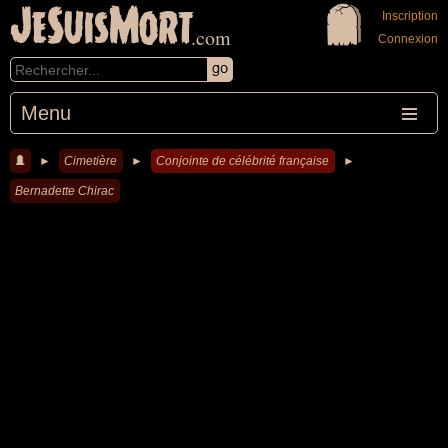
JeSuisMort
Inscription
.com
Connexion
Menu
►
Cimetière
►
Conjointe de célébrité française
►
Bernadette Chirac