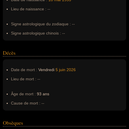
Pseudonyme :
--
Lieu de naissance :
--
Surnom :
--
Erreurs d'écriture :
--
Signe astrologique du zodiaque :
--
Signe astrologique chinois :
--
Décès
Date de mort :
Vendredi
5 juin
2026
Lieu de mort :
--
Âge de mort :
93 ans
Cause de mort :
--
Obsèques