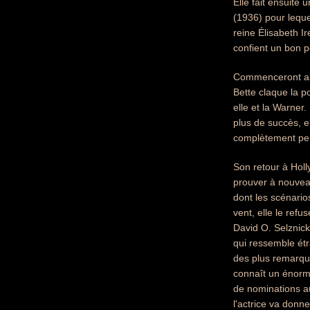
Elle fait ensuite
(1936) pour leque
reine Élisabeth I
confient un bon p
Commenceront alor
Bette claque la p
elle et la Warner.
plus de succès, e
complètement perd
Son retour à Hol
prouver à nouveau
dont les scénario
vent, elle le refu
David O. Selznick
qui ressemble étr
des plus remarqua
connaît un énorm
de nominations au
l'actrice va donn