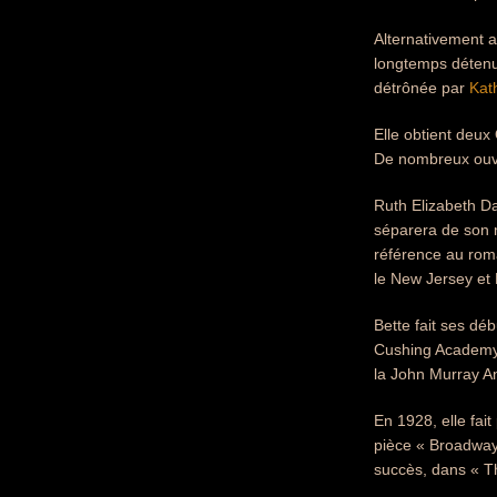
Alternativement 
longtemps détenu 
détrônée par
Kat
Elle obtient deux
De nombreux ouvra
Ruth Elizabeth Da
séparera de son m
référence au rom
le New Jersey et
Bette fait ses dé
Cushing Academy 
la John Murray A
En 1928, elle fai
pièce « Broadway
succès, dans « Th