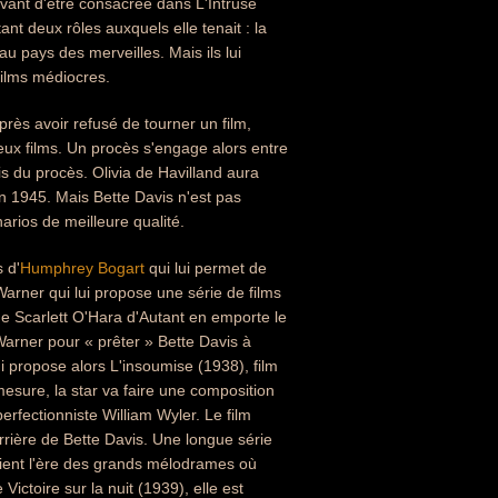
avant d'être consacrée dans L'Intruse
nt deux rôles auxquels elle tenait : la
au pays des merveilles. Mais ils lui
films médiocres.
rès avoir refusé de tourner un film,
eux films. Un procès s'engage alors entre
is du procès. Olivia de Havilland aura
en 1945. Mais Bette Davis n'est pas
arios de meilleure qualité.
 d'
Humphrey Bogart
qui lui permet de
arner qui lui propose une série de films
 de Scarlett O'Hara d'Autant en emporte le
Warner pour « prêter » Bette Davis à
i propose alors L'insoumise (1938), film
esure, la star va faire une composition
fectionniste William Wyler. Le film
rière de Bette Davis. Une longue série
vient l'ère des grands mélodrames où
ictoire sur la nuit (1939), elle est