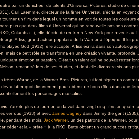
tre par un dénicheur de talents d'Universal Pictures, studio de ciném
1931). Carl Laemmle, directeur de la firme Universal, s'écria en voyant c
ourner un film dans lequel un homme en voit de toutes les couleurs et
rnera plus que deux films à Universal qui ne renouvelle pas son contrat.
(RKO, Columbia...), elle décide de rentrer à New York pour revenir au Th
eorge Arliss, grand acteur populaire de la Warner à l'époque. Il lui pr
ho played God (1932), elle accepte. Arliss écrira dans son autobiograp
n, mais ce petit rôle se transforma en une création vivante, profonde..
uniquant émotion et passion. C'était un talent qui ne pouvait rester l
lson, rencontré lors de ses études, et dont elle divorcera six ans plus
Les frères Warner, de la Warner Bros. Pictures, lui font signer un contra
ce devra lutter quotidiennement pour obtenir de bons rôles dans une fir
 essentiellement les personnages masculins.
avis n'arrête plus de tourner, on la voit dans vingt cinq films en quat
les verrous (1933) et avec
James Cagney
dans Jimmy the gent (1935),
èle, pendant des mois,
Jack Warner
, un des patrons de la Warner, pour
t par céder et la « prête » à la RKO. Bette obtient un grand succès criti