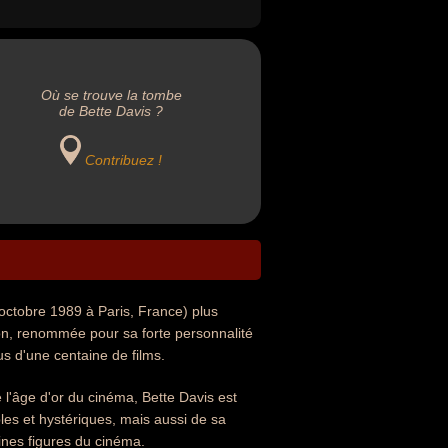
Où se trouve la tombe
de Bette Davis ?
Contribuez !
octobre 1989 à Paris, France) plus
on, renommée pour sa forte personnalité
us d'une centaine de films.
l'âge d'or du cinéma, Bette Davis est
s et hystériques, mais aussi de sa
ines figures du cinéma.