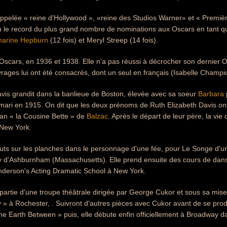
appelée « reine d'Hollywood », «reine des Studios Warner» et « Premiè
le record du plus grand nombre de nominations aux Oscars en tant que 
harine Hepburn
(12 fois) et Meryl Streep (14 fois).
 Oscars, en 1936 et 1938. Elle n'a pas réussi à décrocher son dernier O
ges lui ont été consacrés, dont un seul en français (Isabelle Champi
vis grandit dans la banlieue de Boston, élevée avec sa soeur
Barbara
ari en 1915. On dit que les deux prénoms de Ruth Elizabeth Davis ont
an « la Cousine Bette » de
Balzac
. Après le départ de leur père, la vie
 New York.
buts sur les planches dans le personnage d'une fée, pour Le Songe d'un
d'Ashburnham (Massachusetts). Elle prend ensuite des cours de danse 
nderson's Acting Dramatic School à New York.
t partie d'une troupe théâtrale dirigée par George Cukor et sous sa mi
 » à Rochester, . Suivront d'autres pièces avec Cukor avant de se pro
e Earth Between » puis, elle débute enfin officiellement à Broadway d