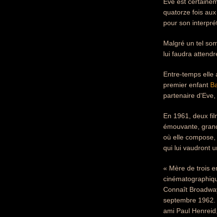
Eve est certainem
quatorze fois aux
pour son interpré
Malgré un tel somm
lui faudra attend
Entre-temps elle
premier enfant
B
partenaire d'Eve,
En 1961, deux film
émouvante, grandi
où elle compose,
qui lui vaudront 
« Mère de trois e
cinématographique
Connaît Broadway.
septembre 1962.
ami Paul Henreid,