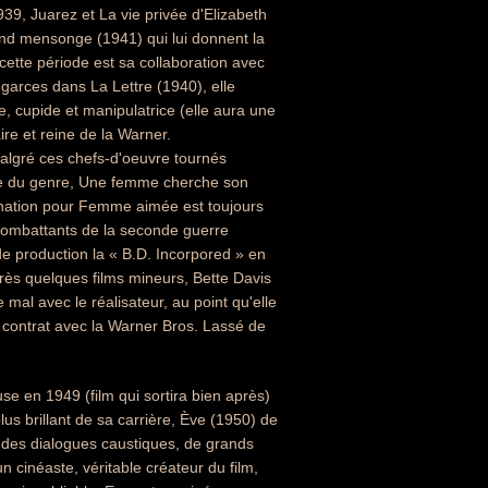
39, Juarez et La vie privée d'Elizabeth
rand mensonge (1941) qui lui donnent la
cette période est sa collaboration avec
e garces dans La Lettre (1940), elle
, cupide et manipulatrice (elle aura une
re et reine de la Warner.
 malgré ces chefs-d'oeuvre tournés
èle du genre, Une femme cherche son
ination pour Femme aimée est toujours
 combattants de la seconde guerre
e production la « B.D. Incorpored » en
Après quelques films mineurs, Bette Davis
mal avec le réalisateur, au point qu'elle
 son contrat avec la Warner Bros. Lassé de
use en 1949 (film qui sortira bien après)
us brillant de sa carrière, Ève (1950) de
, des dialogues caustiques, de grands
 cinéaste, véritable créateur du film,