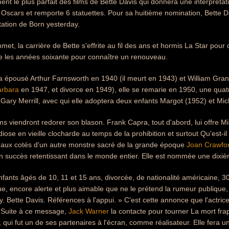
ent le plus parfait des films de Bette Davis qui donnera une interpréta
 Oscars et remporte 6 statuettes. Pour sa huitième nomination, Bette D
tation de Born yesterday.
et, la carrière de Bette s'effrite au fil des ans et hormis La Star pour
re les années soixante pour connaître un renouveau.
 a épousé Arthur Farnsworth en 1940 (il meurt en 1943) et William Gra
arbara
en 1947, et divorce en 1949), elle se remarie en 1950, une quatr
 Gary Merrill, avec qui elle adoptera deux enfants Margot (1952) et Mic
s viendront redorer son blason. Frank Capra, tout d'abord, lui offre Mill
ose en vieille clocharde au temps de la prohibition et surtout Qu'est-il
 aux cotés d'un autre monstre sacré de la grande époque
Joan Crawfo
un succès retentissant dans le monde entier. Elle est nommée une dixiè
nfants âgés de 10, 11 et 15 ans, divorcée, de nationalité américaine, 
, encore alerte et plus aimable que ne le prétend la rumeur publique,
 Bette Davis. Références à l'appui. » C'est cette annonce que l'actric
 Suite à ce message,
Jack Warner
la contacte pour tourner La mort frap
 qui fut un de ses partenaires à l'écran, comme réalisateur. Elle fera u