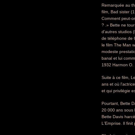
Remarquée au théâ
film, Bad sister (
Comment peut-on t
? .» Bette ne tou
d'autres studios 
de téléphone de G
le film The Man w
modeste prestatio
banal et lui comm
1932 Harmon O. Ne
Suite à ce film, 
ans et où l'actri
et qui privilégie
Pourtant, Bette D
20 000 ans sous 
Bette Davis harc
L'Emprise. Il fini