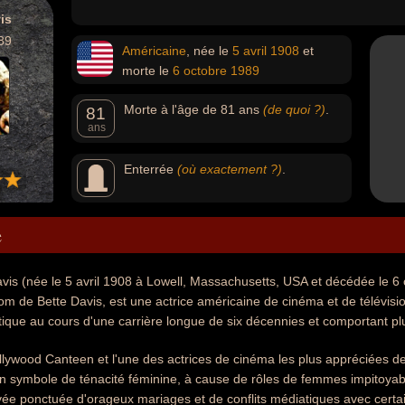
is
89
Américaine
, née le
5 avril
1908
et
morte le
6 octobre
1989
Morte à l'âge de 81 ans
(de quoi ?)
.
81
ans
Enterrée
(où exactement ?)
.
e
vis (née le 5 avril 1908 à Lowell, Massachusetts, USA et décédée le 6 
m de Bette Davis, est une actrice américaine de cinéma et de télévisi
istique au cours d'une carrière longue de six décennies et comportant pl
lywood Canteen et l'une des actrices de cinéma les plus appréciées de 
symbole de ténacité féminine, à cause de rôles de femmes impitoyable
ivée ponctuée d'orageux mariages et de conflits médiatiques avec certa