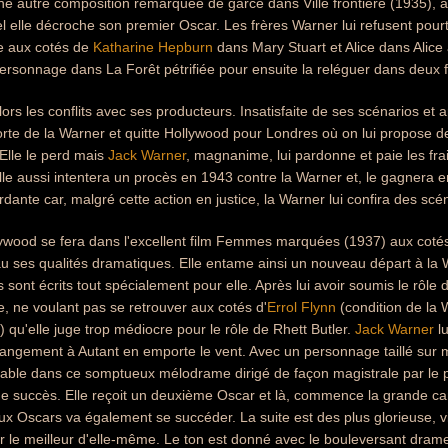
 une autre composition remarquée de garce dans Ville frontière (1935), 
l elle décroche son premier Oscar. Les frères Warner lui refusent pourta
re aux cotés de
Katharine Hepburn
dans Mary Stuart et Alice dans Alice 
ersonnage dans La Forêt pétrifiée pour ensuite la reléguer dans deux 
s les conflits avec ses producteurs. Insatisfaite de ses scénarios et ap
orte de la Warner et quitte Hollywood pour Londres où on lui propose d
 Elle le perd mais
Jack Warner
, magnanime, lui pardonne et paie les fra
lle aussi intentera un procès en 1943 contre la Warner et, le gagnera 
ante car, malgré cette action en justice, la Warner lui confira des scén
lywood se fera dans l'excellent film Femmes marquées (1937) aux cotés
 ses qualités dramatiques. Elle entame ainsi un nouveau départ à la W
s sont écrits tout spécialement pour elle. Après lui avoir soumis le rôle
se, ne voulant pas se retrouver aux cotés d'
Errol Flynn
(condition de la 
) qu'elle juge trop médiocre pour le rôle de Rhett Butler.
Jack Warner
lu
angement à Autant en emporte le vent. Avec un personnage taillé sur m
ble dans ce somptueux mélodrame dirigé de façon magistrale par le per
e succès. Elle reçoit un deuxième Oscar et là, commence la grande car
x Oscars va également se succéder. La suite est des plus glorieuse, 
er le meilleur d'elle-même. Le ton est donné avec le bouleversant drame V