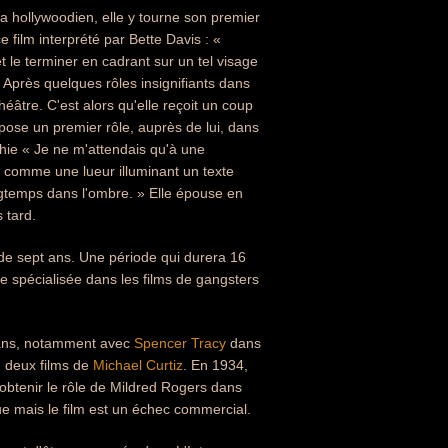
a hollywoodien, elle y tourne son premier
e film interprété par Bette Davis : «
 le terminer en cadrant sur un tel visage
 Après quelques rôles insignifiants dans
éâtre. C'est alors qu'elle reçoit un coup
opose un premier rôle, auprès de lui, dans
hie « Je ne m'attendais qu'à une
. comme une lueur illuminant un texte
ongtemps dans l'ombre. » Elle épouse en
 tard.
t de sept ans. Une période qui durera 16
me spécialisée dans les films de gangsters
re ans, notamment avec
Spencer Tracy
dans
 deux films de
Michael Curtiz
. En 1934,
 obtenir le rôle de Mildred Rogers dans
que mais le film est un échec commercial.