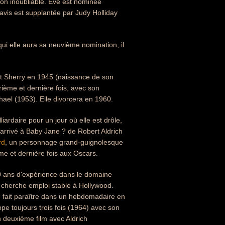
tion inoubliable. Eve est nominée
avis est supplantée par Judy Holliday
 qui elle aura sa neuvième nomination, il
nt Sherry en 1945 (naissance de son
ième et dernière fois, avec son
hael (1953). Elle divorcera en 1960.
iardaire pour un jour où elle est drôle,
 arrivé à Baby Jane ? de Robert Aldrich
rd
, un personnage grand-guignolesque
me et dernière fois aux Oscars.
30 ans d'expérience dans le domaine
 cherche emploi stable à Hollywood.
e fait paraître dans un hebdomadaire en
pe toujours trois fois (1964) avec son
n deuxième film avec Aldrich