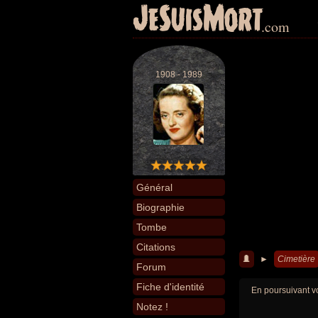
JeSuisMort
.com
1908 - 1989
Général
Biographie
Tombe
Citations
►
Cimetière
Forum
Fiche d'identité
En poursuivant vo
Notez !