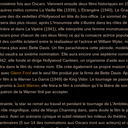
oisième fois aux Oscars. Viennent ensuite deux films historiques en 19
d'autres mélos comme La Vieille fille (1939), L'Etrangère (1940), Le G
'une des dix vedettes d'Hollywood en tête du box-office. Le sommet de 
sera des plus réussi, après L'Insoumise elle s'illustre dans les rôles d
rière et dans La Vipère (1941), elle interprète une femme monstrueuse
cars pour chacun de ces deux films) ce qui la consacre actrice populai
es conflits éclatent entre le réalisateur et l'actrice et William Wyler,
rnera plus avec Bette Davis. Un film parachèvera cette période, mod
i lui vaudra sa sixième nomination. Elle aura encore une septième nom
1942, elle fonde et dirige Hollywood Canteen, un organisme d'aide aux
tra dans le film du même nom. Elle crée également sa propre maison d
e avec
Glenn Ford
est le seul film produit par la firme de Bette Davis. 
r film à la Warner La Garce (1949) de King Vidor. Le tournage se passe 
promis à
Jack Warner
, elle finira le film à condition qu'il la libère de
 patron de la Warner finit par accepter.
trainte, la star se remet au travail et pendant le tournage de L'Ambitie
 rôle magnifique, celui de Margo Channing dans, sans doute le film le pl
icz. Avec un scénario cynique et subtil relatant les milieux du théâtre
tenaires (5 sur 14 des nominations aux Oscars iront aux acteurs) et un