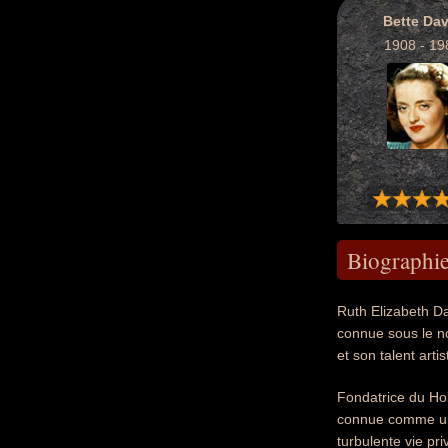
Bette Dav
1908 - 19
Biographi
Ruth Elizabeth Da
connue sous le no
et son talent art
Fondatrice du Hol
connue comme un 
turbulente vie pr