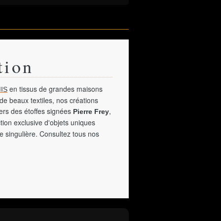
tion
en tissus de grandes maisons
IS
de beaux textiles, nos créations
vers des étoffes signées
,
Pierre Frey
tion exclusive d'objets uniques
e singulière. Consultez tous nos