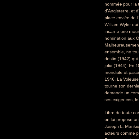
nommée pour la tr
d'Angleterre, et 
place enviée de l
William Wyler qui 
incarne une meurt
nomination aux Os
Malheureusement d
ensemble, ne tou
destin (1942) qu
jolie (1944). En 
mondiale et paraî
1946. La Voleus
tourne son dernie
demande un com
ses exigences, le
Libre de toute con
on lui propose un
Joseph L. Mankiew
acteurs comme par