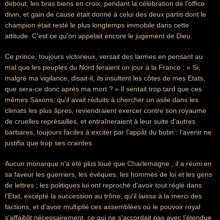
debout, les bras biens en croix, pendant la célébration de l'office
divin, et gain de cause était donné à celui des deux partis dont le
champion était resté le plus longtemps immobile dans cette
attitude. C'est ce qu'on appelait encore le jugement de Dieu.
Ce prince, toujours victorieux, versait des larmes en pensant au
mal que les peuples du Nord feraient un jour à la France : « Si,
malgré ma vigilance, disait-il, ils insultent les côtes de mes Etats,
que sera-ce donc après ma mort ? » Il sentait trop tard que ces
mêmes Saxons, qu'il avait réduits à chercher un asile dans les
climats les plus âpres, reviendraient exercer contre son royaume
de cruelles représailles, et entraîneraient à leur suite d'autres
barbares, toujours faciles à exciter par l'appât du butin : l'avenir ne
justifia que trop ses craintes.
Aucun monarque n'a été plus loué que Charlemagne ; il a réuni en
sa faveur les guerriers, les évêques, les hommes de loi et les gens
de lettres ; les politiques lui ont reproché d'avoir tout réglé dans
l'Etat, excepté la succession au trône, qu'il laissa à la merci des
factions, et d'avoir multiplié ces assemblées où le pouvoir royal
s'affaiblit nécessairement, ce qui ne s'accordait pas avec l'étendue