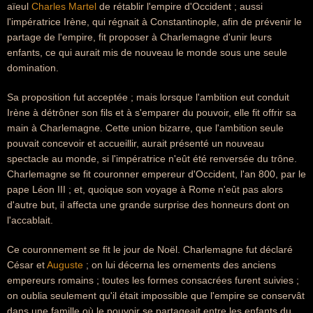
aïeul
Charles Martel
de rétablir l'empire d'Occident ; aussi
l'impératrice Irène, qui régnait à Constantinople, afin de prévenir le
partage de l'empire, fit proposer à Charlemagne d'unir leurs
enfants, ce qui aurait mis de nouveau le monde sous une seule
domination.
Sa proposition fut acceptée ; mais lorsque l'ambition eut conduit
Irène à détrôner son fils et à s'emparer du pouvoir, elle fit offrir sa
main à Charlemagne. Cette union bizarre, que l'ambition seule
pouvait concevoir et accueillir, aurait présenté un nouveau
spectacle au monde, si l'impératrice n'eût été renversée du trône.
Charlemagne se fit couronner empereur d'Occident, l'an 800, par le
pape Léon III ; et, quoique son voyage à Rome n'eût pas alors
d'autre but, il affecta une grande surprise des honneurs dont on
l'accablait.
Ce couronnement se fit le jour de Noël. Charlemagne fut déclaré
César et
Auguste
; on lui décerna les ornements des anciens
empereurs romains ; toutes les formes consacrées furent suivies ;
on oublia seulement qu'il était impossible que l'empire se conservât
dans une famille où le pouvoir se partageait entre les enfants du