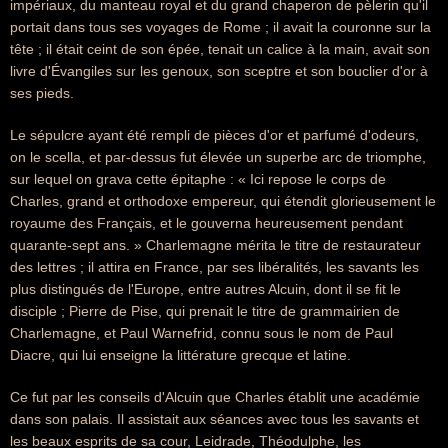
impériaux, du manteau royal et du grand chaperon de pèlerin qu'il
portait dans tous ses voyages de Rome ; il avait la couronne sur la
tête ; il était ceint de son épée, tenait un calice à la main, avait son
livre d'Évangiles sur les genoux, son sceptre et son bouclier d'or à
ses pieds.
Le sépulcre ayant été rempli de pièces d'or et parfumé d'odeurs,
on le scella, et par-dessus fut élevée un superbe arc de triomphe,
sur lequel on grava cette épitaphe : « Ici repose le corps de
Charles, grand et orthodoxe empereur, qui étendit glorieusement le
royaume des Français, et le gouverna heureusement pendant
quarante-sept ans. » Charlemagne mérita le titre de restaurateur
des lettres ; il attira en France, par ses libéralités, les savants les
plus distingués de l'Europe, entre autres Alcuin, dont il se fit le
disciple ; Pierre de Pise, qui prenait le titre de grammairien de
Charlemagne, et Paul Warnefrid, connu sous le nom de Paul
Diacre, qui lui enseigne la littérature grecque et latine.
Ce fut par les conseils d'Alcuin que Charles établit une académie
dans son palais. Il assistait aux séances avec tous les savants et
les beaux esprits de sa cour, Leidrade, Théodulphe, les