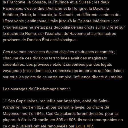
la Franconie, la Souabe, la Thuringe et la Suisse ; les deux
Pannonies, c'est-à-dire l'Autriche et la Hongrie, la Dacie, la
Bohême, l'Istrie, la Liburnie, la Dalmatie, et différents cantons de
l'Escalvonie ; enfin toute l'Italie jusqu'à la Calabre inférieure ; car
Charlemagne ne s'était pas dépouillé de ses droits sur la ville et sur
le duché de Rome, sur l'exarchat de Ravenne et sur les autres
provinces de l'ancien État ecclésiastique.
Ces diverses provinces étaient divisées en duchés et comtés ;
chacune de ces divisions territoriales avait des magistrats
sédentaires. Les provinces étaient surveillées par des légats
voyageurs (missi dominici), commissaires impériaux qui étendaient
sur tous les points de ce vaste empire l'influence directe du maître.
Les ouvrages de Charlemagne sont :
1° Ses Capitulaires, recueillis par Ansegise, abbé de Saint-
Wandrille, mort en 822, et par Benoît le lévite, ou diacre de
Mayence, mort en 845. Ces Capitulaires furent dressés, pour la
plupart, à Aix-la-Chapelle, en 805 et 806. Ils sont remarquables en
ce que plusieurs ont été renouvelés par
Louis XIV
.