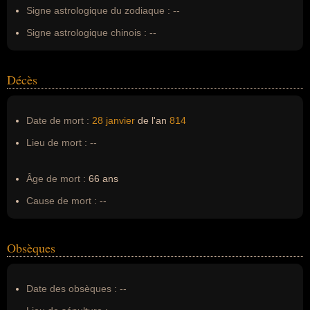
magnus, charle magne, charlmagne, Charles magne,
Signe astrologique du zodiaque :
--
cherlemagne
Signe astrologique chinois :
--
Décès
Date de mort :
28 janvier
de l'an
814
Lieu de mort :
--
Âge de mort :
66 ans
Cause de mort :
--
Obsèques
Date des obsèques :
--