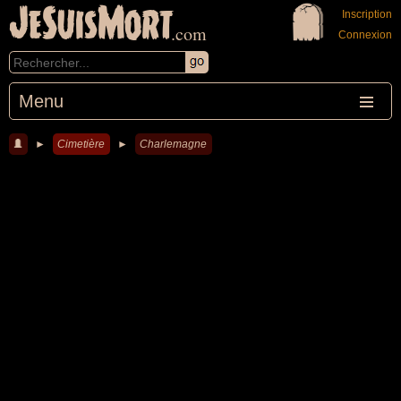
JeSuisMort
Inscription
.com
Connexion
Menu
►
Cimetière
►
Charlemagne