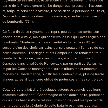
royaume de ses neveux, et de soulever par ce moyen une grande
partie de la France contre lui. Le danger était pressant ; il accourt,
et, toujours servi par la victoire, il se saisit de la personne de Didier,
l'envoie finir ses jours dans un monastère, et se fait couronner roi
de Lombardie (774).
Ce fut la fin de ce royaume, qui reprit, peu de temps après, son
ancien nom d'Italie, mais qui conserva les lois qu'il avait reçues des
Lombards. Charlemagne passa bientôt en Espagne (778) au
secours d'un des chefs sarrasins qui se disputaient l'empire de ces
belles contrées ; il assiégea et prit Pampelune, se rendit maître du
comté de Barcelone ; mais ses troupes, à leur retour, furent
écrasées dans la vallée de Roncevaux, par un parti de Sarrasins,
et par les Gascons montagnards, sujets tributaires et ennemis
mortels de Charlemagne, si difficiles à contenir, que, plus de trente
années après, il fut encore obligé de porter ses armes contre eux.
Cette déroute a fait dire à quelques auteurs espagnols que leurs
ancêtres avaient battu Charlemagne et ses douze pairs, prétention
qui n'a pas besoin d'être réfutée ; mais on ne peut s'empêcher de
remarquer que la célébrité de cette bataille est moins due aux