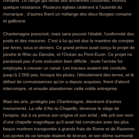
romaine. Le clergé qui tenait aux anciennes coutumes, montra
quelque résistance. Plusieurs églises cédèrent à l'autorité du
monarque ; d'autres firent un mélange des deux liturgies romaine
et gallicane.
Charlemagne prescrivit, mais sans pouvoir l'établir, l'uniformité des
poids et des mesures. C'est à lui qu'est due la manière de compter
par livres, sous et deniers. Ce grand prince avait conçu le projet de
joindre le Rhin au Danube, et l'Océan au Pont-Euxin. Ce projet ne
paraissait pas d'une exécution bien difficile ; toute l'armée fut
employée à creuser un canal. Les travaux avaient été conduits
jusqu'à 2 000 pas, lorsque les pluies, l'éboulement des terres, et le
défaut de connaissances qu'on a depuis acquises, firent d'abord
interrompre, et ensuite abandonner cette noble entreprise.
Mais les arts, protégés par Charlemagne, élevèrent d'autres
monuments. La ville d'Aix-la-Chapelle, devenue le siège de
l'empire, dut à ce prince son origine et son éclat ; elle prit son nom
d'une chapelle magnifique qu'il avait fait construire avec les plus
beaux marbres transportée à grands frais de Rome et de Ravenne.
Les portes de ce temple étaient de bronze, et son dôme surmonté