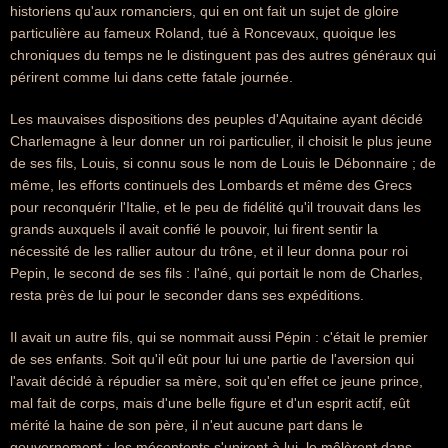
historiens qu'aux romanciers, qui en ont fait un sujet de gloire
particulière au fameux Roland, tué à Roncevaux, quoique les
chroniques du temps ne le distinguent pas des autres généraux qui
périrent comme lui dans cette fatale journée.
Les mauvaises dispositions des peuples d'Aquitaine ayant décidé
Charlemagne à leur donner un roi particulier, il choisit le plus jeune
de ses fils, Louis, si connu sous le nom de Louis le Débonnaire ; de
même, les efforts continuels des Lombards et même des Grecs
pour reconquérir l'Italie, et le peu de fidélité qu'il trouvait dans les
grands auxquels il avait confié le pouvoir, lui firent sentir la
nécessité de les rallier autour du trône, et il leur donna pour roi
Pepin, le second de ses fils : l'aîné, qui portait le nom de Charles,
resta près de lui pour le seconder dans ses expéditions.
Il avait un autre fils, qui se nommait aussi Pépin : c'était le premier
de ses enfants. Soit qu'il eût pour lui une partie de l'aversion qui
l'avait décidé à répudier sa mère, soit qu'en effet ce jeune prince,
mal fait de corps, mais d'une belle figure et d'un esprit actif, eût
mérité la haine de son père, il n'eut aucune part dans le
gouvernement ; les mécontents s'unirent à lui, le mêlèrent dans