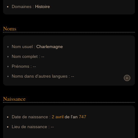
Domaines :
Histoire
Noms
Nom usuel :
Charlemagne
Nom complet :
--
Prénoms :
--
Noms dans d'autres langues :
--
+
+
Homonymes :
0
(aucun)
Naissance
Nom de famille :
Charlemagne
Pseudonyme :
--
Date de naissance :
2 avril
de l'an
747
Surnom :
--
Lieu de naissance :
--
Erreurs d'écriture :
charles I, charle le grand, carolus