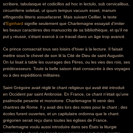
scribere, tabulasque et codicillos ad hoc in lectulo, sub cervicalibus,
circumferre solebat, ut quum tempus vacuum esset, manum
effingendis litteris assuefaceret. Mais suivant Ceillier, le texte
d'
Eginhard
signifie seulement que Charlemagne essayait d'imiter
les beaux caractères des manuscrits de sa bibliothèque, et qu'il ne
put y réussir, s'étant exercé à ce travail dans un âge trop avancé.
Ce prince consacrait tous ses loisirs d'hiver à la lecture. Il faisait
mettre sous le chevet de son lit la Cité de Dieu de saint Augustin.
On lui lisait à table les ouvrages des Pères, ou les vies des rois, ses
prédécesseurs. Toute la belle saison était consacrée à des voyages
ou à des expéditions militaires.
Saint Grégoire avait réglé le chant religieux qui avait été introduit
en Occident par saint Ambroise. En France, ce chant n'était qu'une
psalmodie pesante et monotone. Charlemagne fit venir des
chantres de Rome. Il y avait dès lors des notes pour le chant ; des
écoles furent ouvertes, et un capitulaire ordonna que le chant
grégorien serait reçu dans toutes les églises de France.
Charlemagne voulu aussi introduire dans ses États la liturgie