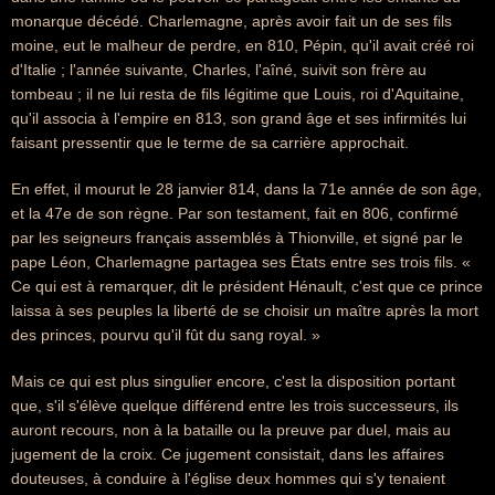
monarque décédé. Charlemagne, après avoir fait un de ses fils
moine, eut le malheur de perdre, en 810, Pépin, qu'il avait créé roi
d'Italie ; l'année suivante, Charles, l'aîné, suivit son frère au
tombeau ; il ne lui resta de fils légitime que Louis, roi d'Aquitaine,
qu'il associa à l'empire en 813, son grand âge et ses infirmités lui
faisant pressentir que le terme de sa carrière approchait.
En effet, il mourut le 28 janvier 814, dans la 71e année de son âge,
et la 47e de son règne. Par son testament, fait en 806, confirmé
par les seigneurs français assemblés à Thionville, et signé par le
pape Léon, Charlemagne partagea ses États entre ses trois fils. «
Ce qui est à remarquer, dit le président Hénault, c'est que ce prince
laissa à ses peuples la liberté de se choisir un maître après la mort
des princes, pourvu qu'il fût du sang royal. »
Mais ce qui est plus singulier encore, c'est la disposition portant
que, s'il s'élève quelque différend entre les trois successeurs, ils
auront recours, non à la bataille ou la preuve par duel, mais au
jugement de la croix. Ce jugement consistait, dans les affaires
douteuses, à conduire à l'église deux hommes qui s'y tenaient