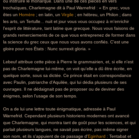
ou instruire le monarque. Dans une de ces pièces en vers
trochaïques, Charlemagne dit à Paul Warnefrid : « En grec, vous
êtes un
Homère
; en latin, un
Virgile
; en hébreu, un Philon ; dans
les arts, un Tertulle... nuit et jour vous vous occupez à m'enrichir
l'esprit de littérature, tant latine que grecque. Nous vous faisons de
grands remerciements de ce que vous entreprenez de former dans
la science du grec ceux que nous vous avons confiés. C'est une
gloire pour nos États : Nunc surrexit gloria. »
Lebeuf attribue cette pièce à Pierre le grammairien, et, si elle n'est
pas de Charlemagne lui-même, on voit qu'elle a dû être écrite, en
quelque sorte, sous sa dictée. Ce prince était en correspondance
avec Paulin, patriarche d'Aquilée, qui lui dédia plusieurs de ses
ouvrages. Il ne dédaignait pas de proposer ou de deviner des
énigmes, selon l'usage de son temps.
On a de lui une lettre toute énigmatique, adressée à Paul
Warnefrid. Cependant plusieurs historiens modernes ont avancé
que Charlemagne, qui montra tant de goût pour les sciences, et qui
parlait plusieurs langues, ne savait pas écrire, pas même signer
son nom, et ils s'appuient de ce passage d'
Eginhard
: Tentabat et