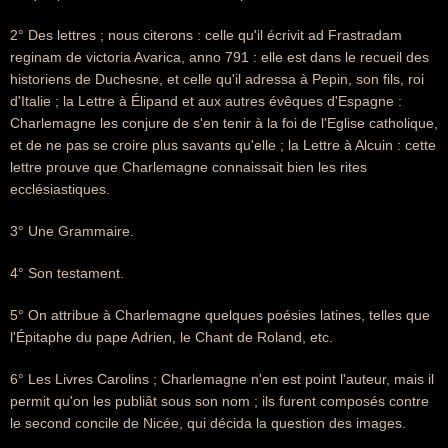
2° Des lettres ; nous citerons : celle qu'il écrivit ad Frastradam
reginam de victoria Avarica, anno 791 : elle est dans le recueil des
historiens de Duchesne, et celle qu'il adressa à Pepin, son fils, roi
d'Italie ; la Lettre à Élipand et aux autres évêques d'Espagne :
Charlemagne les conjure de s'en tenir à la foi de l'Eglise catholique,
et de ne pas se croire plus savants qu'elle ; la Lettre à Alcuin : cette
lettre prouve que Charlemagne connaissait bien les rites
ecclésiastiques.
3° Une Grammaire.
4° Son testament.
5° On attribue à Charlemagne quelques poésies latines, telles que
l'Épitaphe du pape Adrien, le Chant de Roland, etc.
6° Les Livres Carolins ; Charlemagne n'en est point l'auteur, mais il
permit qu'on les publiât sous son nom ; ils furent composés contre
le second concile de Nicée, qui décida la question des images.