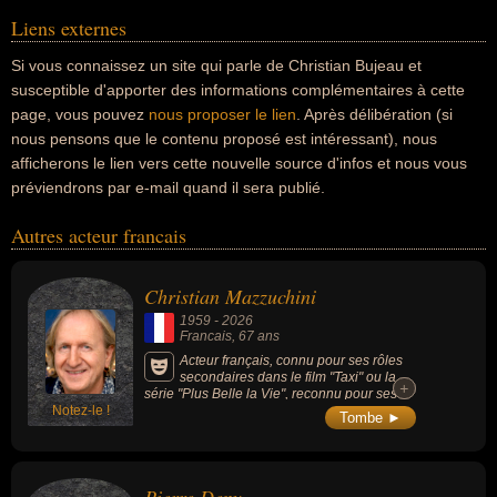
Liens externes
Si vous connaissez un site qui parle de Christian Bujeau et
susceptible d'apporter des informations complémentaires à cette
page, vous pouvez
nous proposer le lien
. Après délibération (si
nous pensons que le contenu proposé est intéressant), nous
afficherons le lien vers cette nouvelle source d'infos et nous vous
préviendrons par e-mail quand il sera publié.
Autres acteur francais
Christian Mazzuchini
1959
-
2026
Francais
, 67 ans
Acteur français, connu pour ses rôles
secondaires dans le film "Taxi" ou la
+
+
série "Plus Belle la Vie", reconnu pour ses
Notez-le !
seuls-en-scène satiriques et ses adaptations
Tombe ►
décalées, notamment à travers un long
compagnonnage artistique avec l'auteur
Serge Valletti, par son travail sur les thèmes
de la folie et de la santé mentale, en créant
Pierre Deny
des spectacles inspirés des écrits du