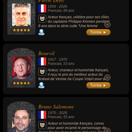
psychiatre François Tosquelles.
1956
-
2026
Francais
, 69 ans
Acteur français, célèbre pour ses rôles
du capitaine Philippe Kremen pendant
+
+
8 ans dans la série culte "Une femme
d'honneur" (1996-2008) aux côtés de
Tombe ►
Corinne Touzet, Renaud Dumaze dans le
feuilleton quotidien "Demain nous
appartient" (2017-) mais aussi "Julie
Lescaut" ou "La Kiné" ou "Emily in Paris".
Bourvil
1917
-
1970
Francais
, 53 ans
Acteur, chanteur et humoriste français,
il reçu le prix du meilleur acteur du
+
+
festival de Venise (la Coupe Volpi) pour son
rôle dans le film « La Traversée de Paris ».
Tombe ►
Puis il deviendra célèbre grâce à « La
Grande Vadrouille » (1966, avec Louis de
Funès), « Le Jour le plus long » (1962, avec
John Wayne), « Le Corniaud » (1965, avec
Bruno Salomone
Louis de Funès), « Les Misérables » (1958,
avec Jean Gabin), « Le Cercle rouge »
1970
-
2026
(1970, de Jean-Pierre Melville, avec Yves
Francais
, 55 ans
Montand et Alain Delon)... Connu en tant que
comique pour ses sketchs, il est également
Acteur et humoriste français, connu
connu en tant que chanteur, notamment pour
pour avoir incarné le personnage de
+
+