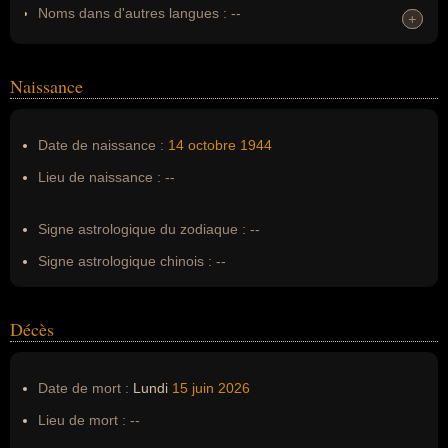
Noms dans d'autres langues :
--
+
+
Homonymes :
0
(aucun)
Naissance
Nom de famille :
Bujeau
Pseudonyme :
--
Date de naissance :
14 octobre
1944
Surnom :
--
Lieu de naissance :
--
Erreurs d'écriture :
--
Signe astrologique du zodiaque :
--
Signe astrologique chinois :
--
Décès
Date de mort :
Lundi
15 juin
2026
Lieu de mort :
--