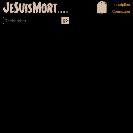
JeSuisMort
Inscription
.com
Connexion