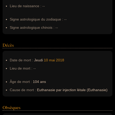
Nom de famille :
Goodall
Lieu de naissance :
--
Pseudonyme :
--
Surnom :
--
Signe astrologique du zodiaque :
--
Erreurs d'écriture :
--
Signe astrologique chinois :
--
Décès
Date de mort :
Jeudi
10 mai
2018
Lieu de mort :
--
Âge de mort :
104 ans
Cause de mort :
Euthanasie par injection létale (Euthanasie)
Obsèques