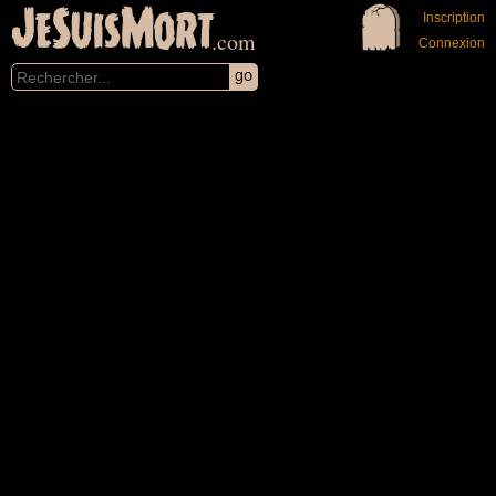
JeSuisMort
Inscription
.com
Connexion