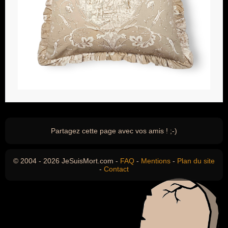
Partagez cette page avec vos amis ! ;-)
© 2004 - 2026 JeSuisMort.com -
FAQ
-
Mentions
-
Plan du site
-
Contact