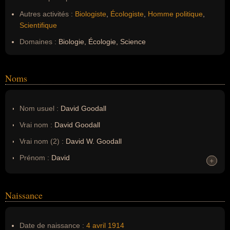
Autres activités :
Biologiste
,
Écologiste
,
Homme politique
,
Scientifique
Domaines :
Biologie, Écologie, Science
Noms
Nom usuel :
David Goodall
Vrai nom :
David Goodall
Vrai nom (2) :
David W. Goodall
Prénom :
David
+
+
Prénom (2) :
William
Noms dans d'autres langues :
--
Naissance
Homonymes :
0
(aucun)
Date de naissance :
4 avril
1914