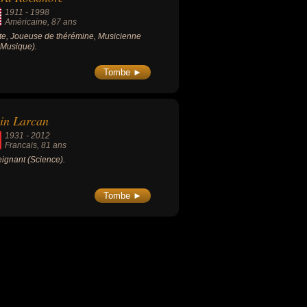
1911
-
1998
Américaine
, 87 ans
ste, Joueuse de thérémine, Musicienne
, Musique).
Tombe ►
in Larcan
1931
-
2012
Francais
, 81 ans
ignant (Science).
Tombe ►