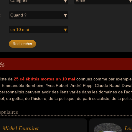
:
Catégorie
Sexe
:
Quand ?
:
un 10 mai
és
liste de
25
célébrités mortes un 10 mai
connues comme par exemple : 
 Emmanuèle Bernheim, Yves Robert, André Popp, Claude Raoul-Duval, 
personnalités peuvent avoir des liens variés dans les domaines de l'agr
iol, du gotha, de l'histoire, de la politique, du parti socialiste, de la polit
inéma, du théâtre, de la musique, de l'aviation, de la guerre, du sport,
opulaires
élébrités peuvent également avoir été agresseur sexuel, criminel, hors-
é, homme politique, ministre, ministre de l'éducation, ministre de l'intérie
 artiste, écrivain, essayiste, romancier, scénariste, acteur, cinéaste, ho
Michel Fourniret
Lo
siteur, aviateur, capitaine, militaire, résistant, pilote de course, sportif