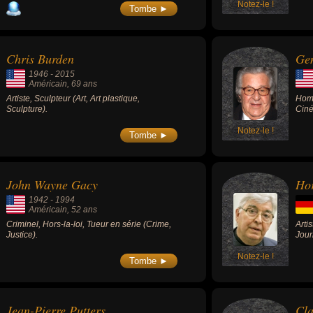
du Portugal et 7 étapes de grands tours (4
Notez-le !
Urba
Tombe ►
étapes du Tour de France, 3 étape du Tour
l'af
d'Espagne).
Chris Burden
Ge
1946
-
2015
Américain
, 69 ans
Artiste, Sculpteur (Art, Art plastique,
Homm
Sculpture).
Cin
Notez-le !
Tombe ►
John Wayne Gacy
Hor
1942
-
1994
Américain
, 52 ans
Criminel, Hors-la-loi, Tueur en série (Crime,
Arti
Justice).
Jour
Notez-le !
Tombe ►
Jean-Pierre Putters
Cl