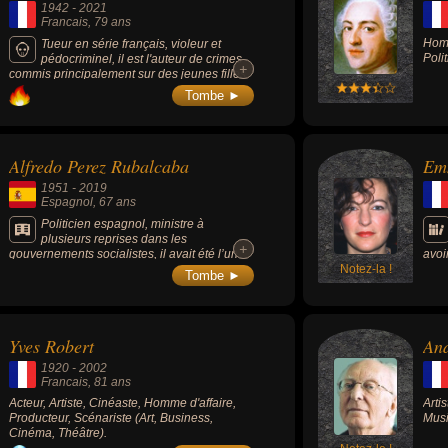
1942
-
2021
k ou musicien. En ce qui concerne leurs nationalités au moment de leurs 
Francais
, 79 ans
ain ou écossais par exemple.
Homm
Tueur en série français, violeur et
Poli
pédocriminel, il est l'auteur de crimes
+
+
commis principalement sur des jeunes filles
en France et en Belgique. En 2008, il avait
Tombe ►
été condamné à la perpétuité incompressible
pour les meurtres de 7 jeunes femmes,
commis entre 1987 et 2001, avant d’être à
nouveau condamné à la perpétuité en 2018
Alfredo Perez Rubalcaba
Em
pour un assassinat crapuleux.
1951
-
2019
Espagnol
, 67 ans
Politicien espagnol, ministre à
plusieurs reprises dans les
+
+
gouvernements socialistes, il avait été l’un
avoi
des principaux artisans de la fin du groupe
Notez-la !
seul
Tombe ►
terroriste ETA.
styl
entr
obse
hist
Yves Robert
An
1920
-
2002
Francais
, 81 ans
Acteur, Artiste, Cinéaste, Homme d'affaire,
Arti
Producteur, Scénariste (Art, Business,
Musi
Cinéma, Théâtre).