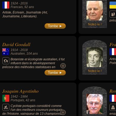
1924
-
2016
Francais
, 92 ans
Artiste, Écrivain, Journaliste (Art,
Journalisme, Littérature).
prés
Notez-le !
Tombe ►
David Goodall
Fra
1914
-
2018
Australien
, 104 ans
Arti
Botaniste et écologiste australien, il fut
Poète
influent dans le développement
+
+
précoce des méthodes statistiques en
écologie, en particulier l'étude de la
Notez-le !
Tombe ►
végétation.
Joaquim Agostinho
Re
1942
-
1984
Portugais
, 42 ans
Cycliste portugais considéré comme
l'un des meilleurs coureurs portugais
+
+
de l'Histoire, vainqueur de 13 championnats
enqu