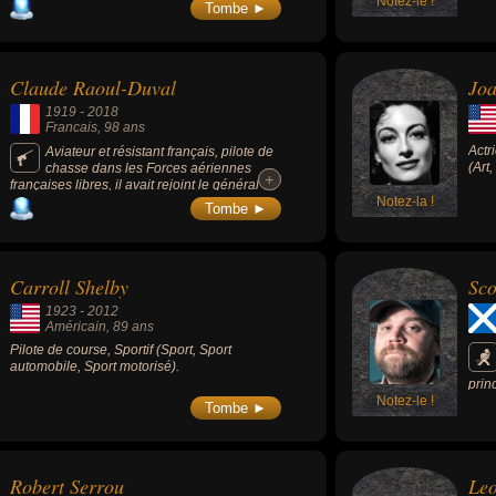
Notez-le !
Tombe ►
Claude Raoul-Duval
Jo
1919
-
2018
Francais
, 98 ans
Actr
Aviateur et résistant français, pilote de
(Art
chasse dans les Forces aériennes
+
+
françaises libres, il avait rejoint le général de
Gaulle dès le 22 juin 1940, avait pris part au
Notez-la !
Tombe ►
Débarquement de Normandie. Il est un
compagnon de la Libération.
Carroll Shelby
Sco
1923
-
2012
Américain
, 89 ans
Pilote de course, Sportif (Sport, Sport
automobile, Sport motorisé).
prin
Notez-le !
Frig
Tombe ►
albu
Robert Serrou
Leo