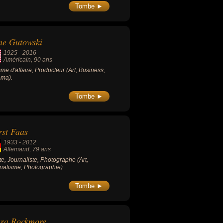
, l'affaire des frégates de Taïwan et
Tombe ►
faire Clearstream 2.
ne Gutowski
1925
-
2016
Américain
, 90 ans
e d'affaire, Producteur (Art, Business,
éma).
Tombe ►
st Faas
1933
-
2012
Allemand
, 79 ans
ste, Journaliste, Photographe (Art,
nalisme, Photographie).
Tombe ►
ara Rockmore