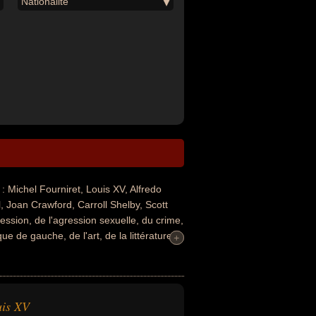
Nationalité
Michel Fourniret, Louis XV, Alfredo
Joan Crawford, Carroll Shelby, Scott
ession, de l'agression sexuelle, du crime,
ique de gauche, de l'art, de la littérature,
+
+
 du sport automobile, du sport motorisé
la-loi, tueur en série, violeur, homme
ur, président d'un parti politique,
mme d'affaire, producteur, chef
uis XV
, chanteur, chanteur de rock, guitariste,