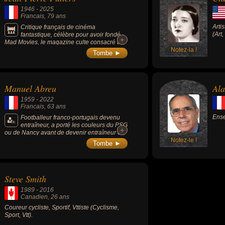
1946
-
2025
Francais
, 79 ans
Arti
Critique français de cinéma
(Art
fantastique, célèbre pour avoir fondé
+
+
Mad Movies, le magazine culte consacré au
cinéma de genre, en particulier l’horreur, la
Notez-la !
Tombe ►
science-fiction et le fantastique. Il est
également reconnu comme une figure
incontournable de la cinéphilie alternative en
France, ayant popularisé un cinéma
Manuel Abreu
Ala
longtemps marginalisé.
1959
-
2022
Francais
, 63 ans
Ense
Footballeur franco-portugais devenu
entraîneur, a porté les couleurs du PSG
+
+
ou de Nancy avant de devenir entraîneur en
dirigeant le Stade de Reims.
Notez-le !
Tombe ►
Steve Smith
1989
-
2016
Canadien
, 26 ans
Coureur cycliste, Sportif, Vttiste (Cyclisme,
Sport, Vtt).