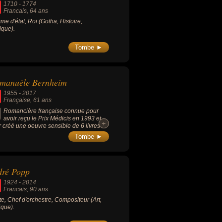
1710
-
1774
morts, ils peuvent avoir été francais,
Francais
, 64 ans
e d'état, Roi (Gotha, Histoire,
tique).
Tombe ►
manuèle Bernheim
1955
-
2017
Française
, 61 ans
Romancière française connue pour
avoir reçu le Prix Médicis en 1993 et
+
+
r créé une oeuvre sensible de 6 livres
ement mais qui su imposer une voix, un
Tombe ►
e précis, une lucidité sur les rapports
e les hommes et les femmes, avec les
ssions qui, trop souvent, parasitent les
oires d'amour.
dré Popp
1924
-
2014
Francais
, 90 ans
ste, Chef d'orchestre, Compositeur (Art,
que).