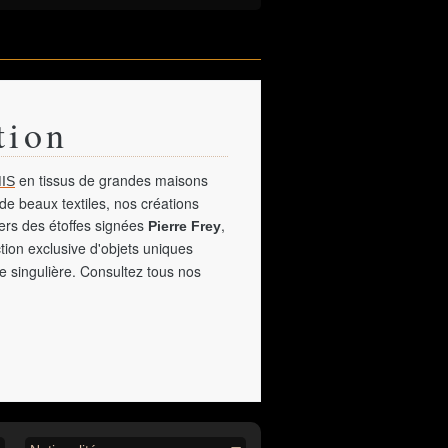
tion
en tissus de grandes maisons
IS
de beaux textiles, nos créations
vers des étoffes signées
,
Pierre Frey
tion exclusive d'objets uniques
e singulière. Consultez tous nos