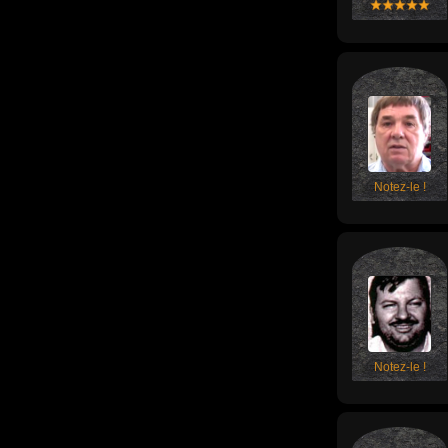
Notez-le !
Notez-le !