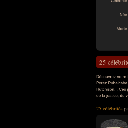
Célébrité 
Née 
Morte 
25 célébrit
Découvrez notre 
Perez Rubalcaba,
Hutchison... Ces 
de la justice, du v
du business, du c
25 célébrités
p
ou du rock. Ces c
d'état, roi, déput
secrétaire d'état,
d'orchestre, compo