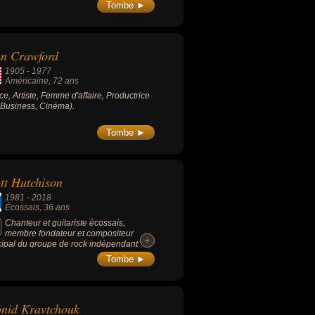
Tombe ►
an Crawford
1905
-
1977
Américaine
, 72 ans
ice, Artiste, Femme d'affaire, Productrice
, Business, Cinéma).
Tombe ►
tt Hutchison
1981
-
2018
Écossais
, 36 ans
Chanteur et guitariste écossais,
membre fondateur et compositeur
+
+
cipal du groupe de rock indépendant
htened Rabbit, avec qui il a enregistré 5
Tombe ►
ms studio.
nid Kravtchouk