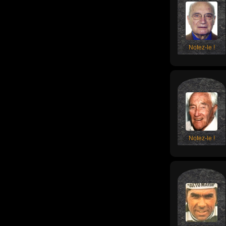
Notez-le !
Notez-le !