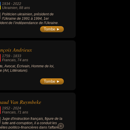
1934
-
2022
Ukrainien
, 88 ans
Politicien ukrainien, président de
l'Ukraine de 1991 à 1994, 1er
ident de l’indépendance de l'Ukraine.
Tombe ►
nçois Andrieux
1759
-
1833
Francais
, 74 ans
ste, Avocat, Écrivain, Homme de loi,
 (Art, Littérature).
Tombe ►
naud Van Ruymbeke
1952
-
2024
Francais
, 71 ans
Juge d'instruction français, figure de la
lutte anti-corruption, il a conduit les
+
+
êtes politico-financières dans l'affaire