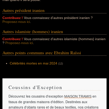
Autres président iranien
Contribuez !
Vous connaissez d'autres président iranien ?
Proposez-nous ici
.
Autres islamiste (hommes) iranien
Contribuez !
Vous connaissez d'autres islamiste (hommes) iranien
?
Proposez-nous ici
.
Autres points communs avec Ebrahim Raïssi
Célébrités mortes en mai 2024
(12)
Coussins d'Exception
Découvrez les coussins d'exception
en
MAISON TRAMIS
tissus de grandes maisons d'édition. Destinées aux
amateurs d'objets rares et de beaux textiles, nos créations