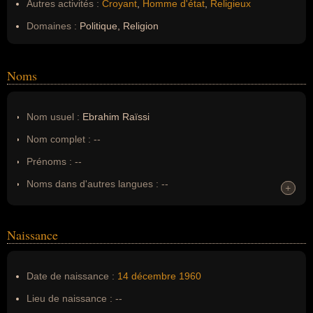
Autres activités :
Croyant
,
Homme d'état
,
Religieux
Domaines :
Politique, Religion
Noms
Nom usuel :
Ebrahim Raïssi
Nom complet :
--
Prénoms :
--
Noms dans d'autres langues :
--
+
+
Homonymes :
0
(aucun)
Naissance
Nom de famille :
--
Pseudonyme :
--
Date de naissance :
14 décembre
1960
Surnom :
--
Lieu de naissance :
--
Erreurs d'écriture :
--