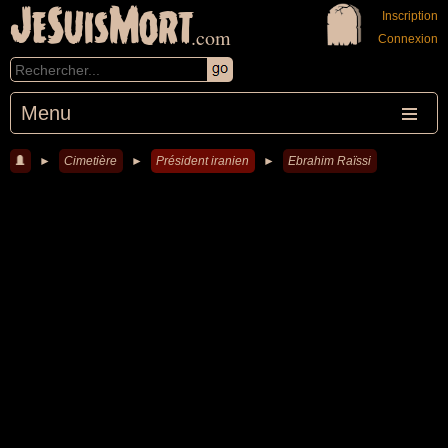
JeSuisMort
Inscription
.com
Connexion
Menu
►
Cimetière
►
Président iranien
►
Ebrahim Raïssi