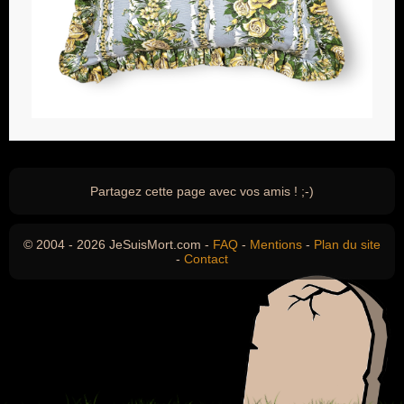
Partagez cette page avec vos amis ! ;-)
© 2004 - 2026 JeSuisMort.com -
FAQ
-
Mentions
-
Plan du site
-
Contact