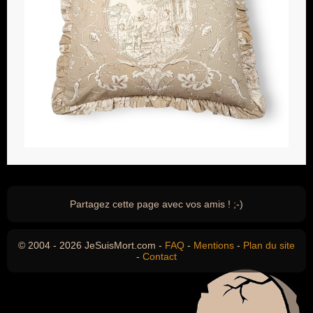
Partagez cette page avec vos amis ! ;-)
© 2004 - 2026 JeSuisMort.com -
FAQ
-
Mentions
-
Plan du site
-
Contact