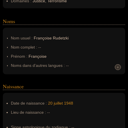
Domaines :
Justice, Terrorisme
Noms
Nom usuel :
Françoise Rudetzki
Nom complet :
--
Prénom :
Françoise
Noms dans d'autres langues :
--
+
+
Homonymes :
0
(aucun)
Naissance
Nom de famille :
Rudetzki
Pseudonyme :
--
Date de naissance :
20 juillet
1948
Surnom :
--
Lieu de naissance :
--
Erreurs d'écriture :
Francoise Rudetzki
Signe astrologique du zodiaque :
--