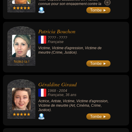
+
+
connue pour son engagement contre la
corruption en Provence-Alpes-Côte d'Azur.
Tombe ►
Patricia Bouchon
???? - ????
Française
Victime, Victime d'agression, Victime de
meurtre (Crime, Justice).
Notez-la !
Tombe ►
Géraldine Giraud
1968
-
2004
Française
, 36 ans
Actrice, Artiste, Victime, Victime d'agression,
Victime de meurtre (Art, Cinéma, Crime,
Justice).
Tombe ►