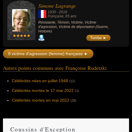
Simone Lagrange
1930
-
2016
Française
, 85 ans
Résistante, Témoin, Victime, Victime
d'agression, Victime de déportation (Guerre,
Histoire).
Tombe ►
8 victime d'agression (femme) française ►
Autres points communs avec Françoise Rudetzki
Célébrités nées en juillet 1948
(12)
Célébrités mortes le 17 mai 2022
(3)
Célébrités mortes en mai 2022
(28)
Coussins d'Exception