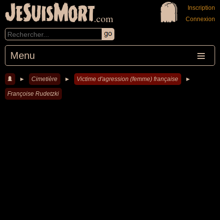
JeSuisMort
Inscription
.com
Connexion
Menu
►
Cimetière
►
Victime d'agression (femme) française
►
Françoise Rudetzki