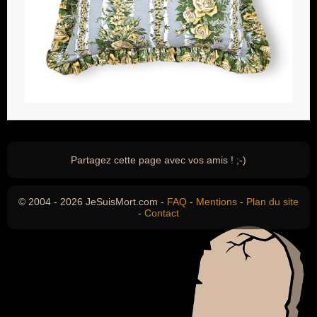
Partagez cette page avec vos amis ! ;-)
© 2004 - 2026 JeSuisMort.com -
FAQ
-
Mentions
-
Plan du site
-
Contact