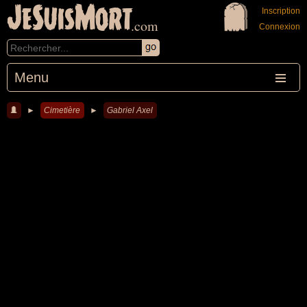
JeSuisMort
Inscription
.com
Connexion
Menu
►
Cimetière
►
Gabriel Axel