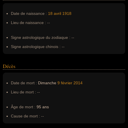
Nom de famille :
Axel
Pseudonyme :
--
Date de naissance :
18 avril
1918
Surnom :
--
Lieu de naissance :
--
Erreurs d'écriture :
--
Signe astrologique du zodiaque :
--
Signe astrologique chinois :
--
Décès
Date de mort :
Dimanche
9 février
2014
Lieu de mort :
--
Âge de mort :
95 ans
Cause de mort :
--